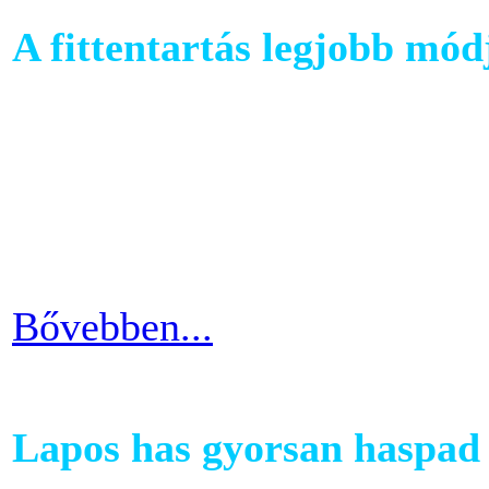
A fittentartás legjobb mód
A kutatások és felmérések e
evezés a második legizzaszt
testépítésnek. A fizikai ter
eredményes és látványos is
Bővebben...
Lapos has gyorsan haspad 