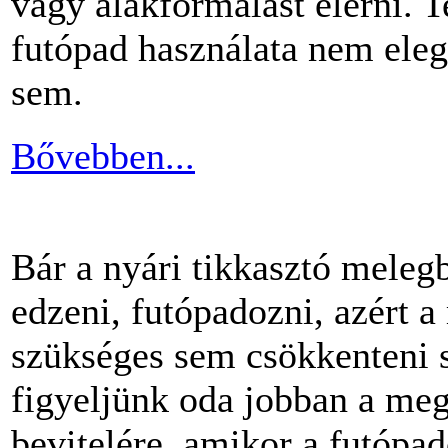
vagy alakformálást elérni.
futópad használata nem ele
sem.
Bővebben...
Bár a nyári tikkasztó meleg
edzeni, futópadozni, azért 
szükséges sem csökkenteni s
figyeljünk oda jobban a me
bevitelére, amikor a futópa