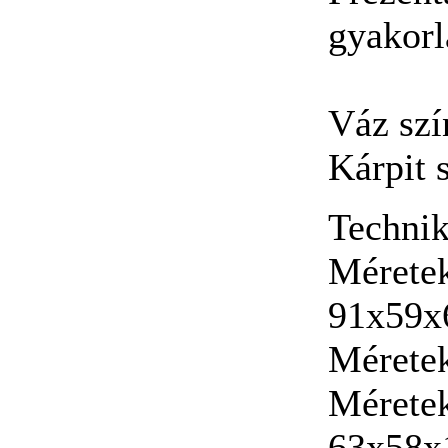
gyakorl
Váz szí
Kárpit s
Technik
Méretek
91x59x
Méretek
Méretek
63x58x