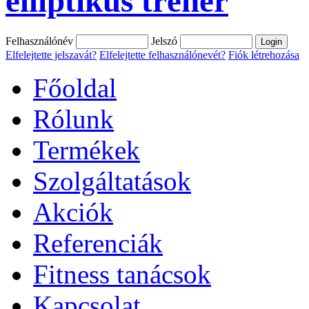
elliptikus tréner
Felhasználónév
Jelszó
Elfelejtette jelszavát?
Elfelejtette felhasználónevét?
Fiók létrehozása
Főoldal
Rólunk
Termékek
Szolgáltatások
Akciók
Referenciák
Fitness tanácsok
Kapcsolat