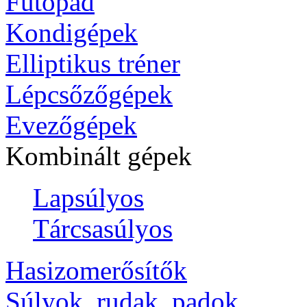
Futópad
Kondigépek
Elliptikus tréner
Lépcsőzőgépek
Evezőgépek
Kombinált gépek
Lapsúlyos
Tárcsasúlyos
Hasizomerősítők
Súlyok, rudak, padok