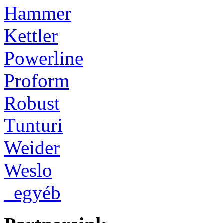
Hammer
Kettler
Powerline
Proform
Robust
Tunturi
Weider
Weslo
_egyéb