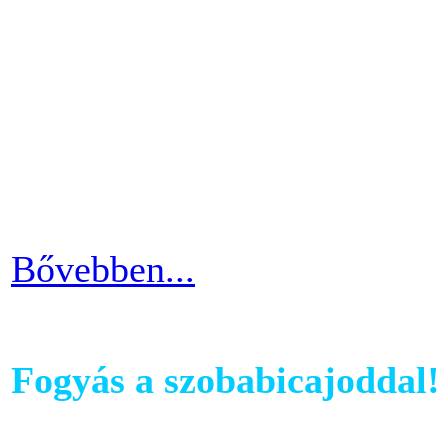
Futópados edzéseid során bi
computerében található edz
az edzés sikeres és töretle
programnál leragadni, hane
idővel.
Bővebben...
Fogyás a szobabicajoddal!
Ahhoz, hogy komoly és meg