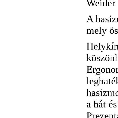
Weider 
A hasiz
mely ös
Helykím
köszönh
Ergonom
leghaté
hasizm
a hát é
Prezent