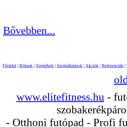
elliptika hasznos és kitartó
Bővebben...
Főoldal
|
Rólunk
|
Termékek
|
Szolgáltatások
|
Akciók
|
Referenciák
|
ol
www.elitefitness.hu
- fut
szobakerékpárok
- Otthoni futópad - Profi f