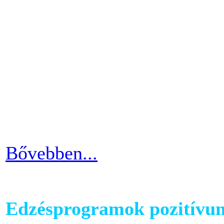
A has az egyik legkényesebb
testünkön. Ezért ha picit e
mozgáshiány tekintetében és
gyarapodni. Ha változtatni s
strandolás közben nem szer
kínosan érezni a haspad biz
Bővebben...
Edzésprogramok pozitívu