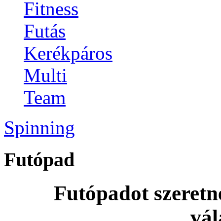
Fitness
Futás
Kerékpáros
Multi
Team
Spinning
Futópad
Futópadot szeretn
vál