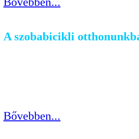
Bővebben...
A szobabicikli otthonunkb
Egy szobakerékpár beszerzés
hogy hova fogjuk helyezni 
cikkünkben jótanácsokkal lát
kapcsolatban.
Bővebben...