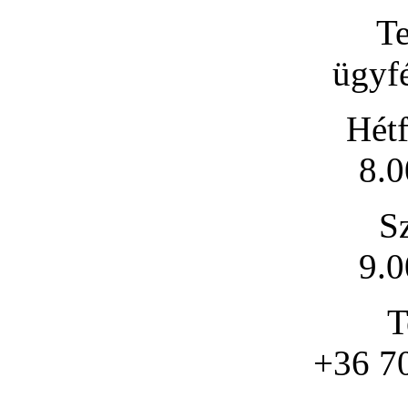
Te
ügyfé
Hétf
8.0
S
9.0
T
+36 7