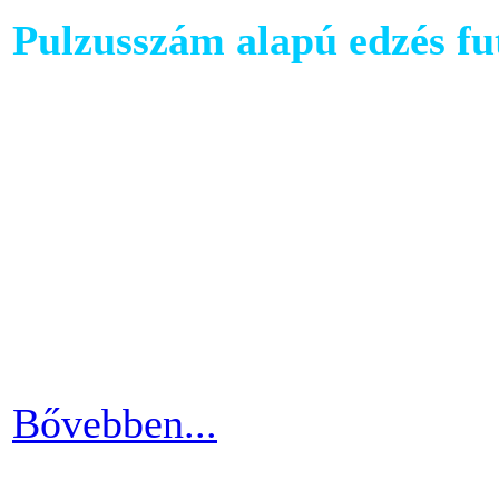
Pulzusszám alapú edzés f
A futópadok világában szám
található, melyet követhetü
kondiba kerüljünk. A rendsz
ezért jó ha heti 3-4 alkalom
pulzusszám alapú edzésmóds
futni vágyók körében.
Bővebben...