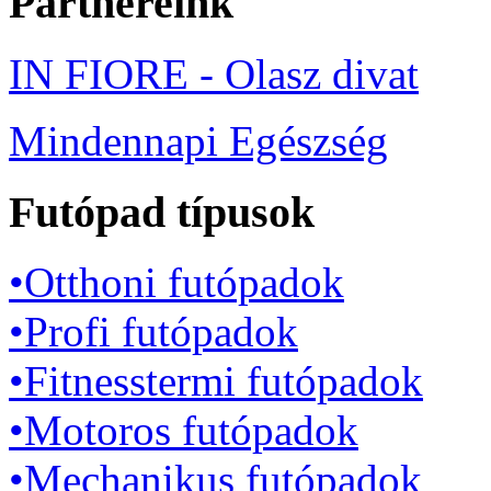
Partnereink
IN FIORE - Olasz divat
Mindennapi Egészség
Futópad típusok
•Otthoni futópadok
•Profi futópadok
•Fitnesstermi futópadok
•Motoros futópadok
•Mechanikus futópadok