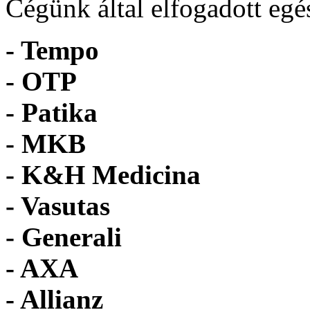
Cégünk által elfogadott egé
- Tempo
-
OTP
- Patika
- MKB
- K&H Medicina
- Vasutas
- Generali
- AXA
- Allianz