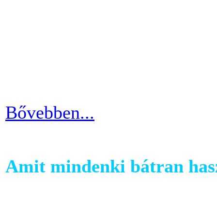
szobabicajoddal elérni érde
Ha kezdő vagy a szobakerékp
ötlettel máris enyhíteni tu
időszakain.
Bővebben...
Amit mindenki bátran hasz
Ha szeretnél rendszeresen m
számára egy otthoni fitnessg