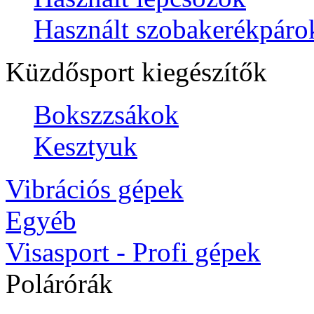
Használt szobakerékpáro
Küzdősport kiegészítők
Bokszzsákok
Kesztyuk
Vibrációs gépek
Egyéb
Visasport - Profi gépek
Polárórák