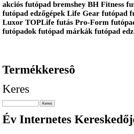
akciós futópad bremshey BH Fitness fu
futópad edzőgépek Life Gear futópad 
Luxor TOPLife futás Pro-Form futópa
futópadok futópad márkák futópad edz
Termékkeresô
Keres
Év Internetes Kereskedőj