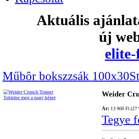
Aktuális ajánla
új we
elite
Műbôr bokszzsák 100x30
S
Weider Cru
Tekintse meg a nagy képet
Ár:
13 900 Ft (27 
Tegye f