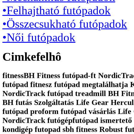
•Felhajtható futópadok
•Összecsukható futópadok
•Női futópadok
Cimkefelhô
fitnessBH Fitness futópad-ft NordicTrac
futópad fitnesz futópad megtalálhatja
NordicTrack futópad treadmill BH Fit
BH futás Szolgáltatás Life Gear Hercul
futópad proform futópad vásárlás Life 
NordicTrack futógépfutópad ismertető 
kondigép futopad sbh fitness Robust fu