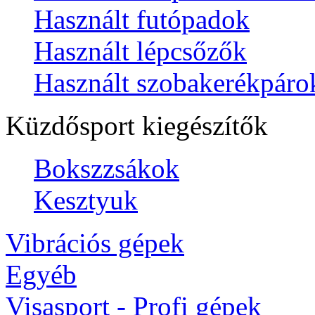
Használt futópadok
Használt lépcsőzők
Használt szobakerékpáro
Küzdősport kiegészítők
Bokszzsákok
Kesztyuk
Vibrációs gépek
Egyéb
Visasport - Profi gépek