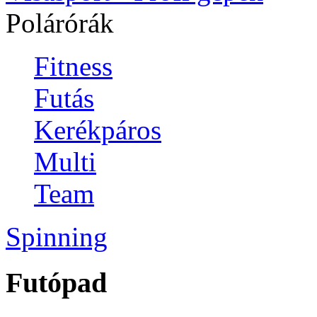
Polárórák
Fitness
Futás
Kerékpáros
Multi
Team
Spinning
Futópad