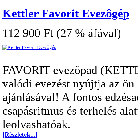
Kettler Favorit Evezôgép
112 900 Ft (27 % áfával)
FAVORIT evezőpad (KETTLER
valódi evezést nyújtja az ön
ajánlásával! A fontos edzés
csapásritmus és terhelés alatt
leolvashatóak.
[Részletek...]