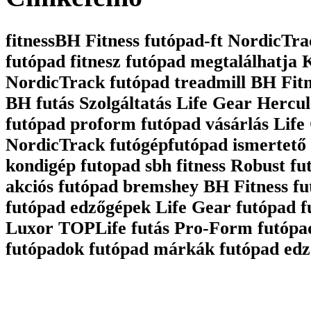
fitnessBH Fitness futópad-ft NordicTrac
futópad fitnesz futópad megtalálhatja
NordicTrack futópad treadmill BH Fit
BH futás Szolgáltatás Life Gear Hercul
futópad proform futópad vásárlás Life 
NordicTrack futógépfutópad ismertető 
kondigép futopad sbh fitness Robust fu
akciós futópad bremshey BH Fitness fu
futópad edzőgépek Life Gear futópad 
Luxor TOPLife futás Pro-Form futópa
futópadok futópad márkák futópad edz