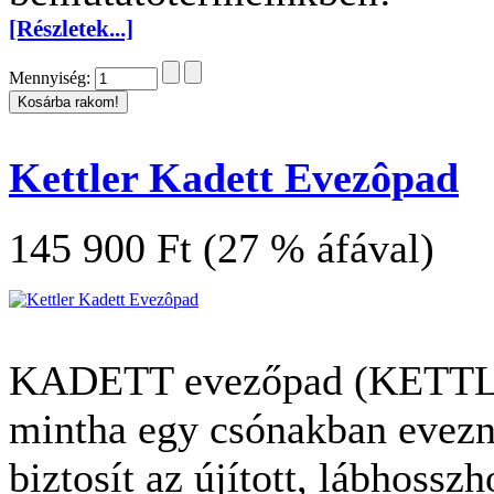
[Részletek...]
Mennyiség:
Kettler Kadett Evezôpad
145 900 Ft (27 % áfával)
KADETT evezőpad (KETTLER
mintha egy csónakban evezn
biztosít az újított, lábhossz