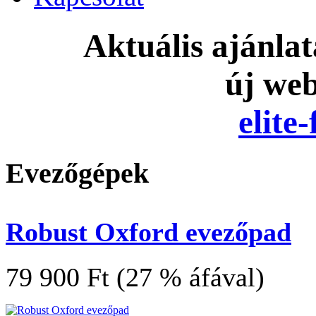
Aktuális ajánla
új we
elite
Evezőgépek
Robust Oxford evezőpad
79 900 Ft (27 % áfával)