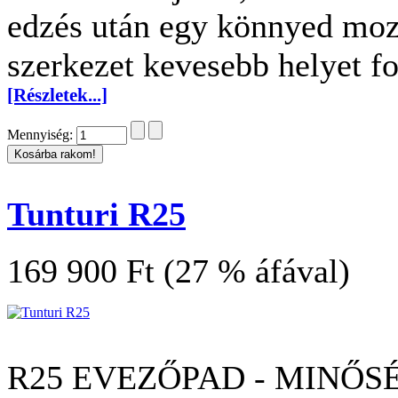
edzés után egy könnyed mozd
szerkezet kevesebb helyet f
[Részletek...]
Mennyiség:
Tunturi R25
169 900 Ft (27 % áfával)
R25 EVEZŐPAD - MINŐS