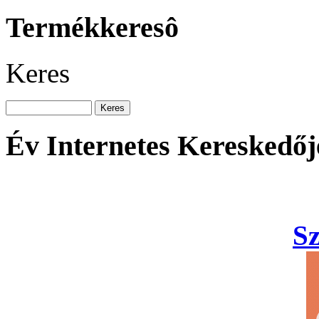
Termékkeresô
Keres
Év Internetes Kereskedőj
S