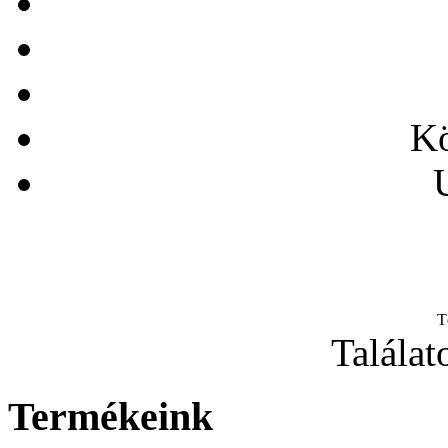
Kö
T
Találat
Termékeink