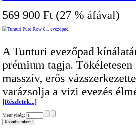
569 900 Ft (27 % áfával)
A Tunturi evezőpad kínálatá
prémium tagja. Tökéletesen k
masszív, erős vázszerkezett
varázsolja a vizi evezés élm
[Részletek...]
Mennyiség: