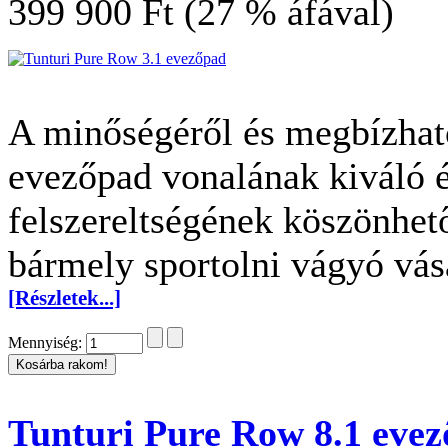
399 900 Ft (27 % áfával)
A minőségéről és megbízhat
evezőpad vonalának kiváló é
felszereltségének köszönhet
bármely sportolni vágyó vás
[Részletek...]
Mennyiség:
Tunturi Pure Row 8.1 eve