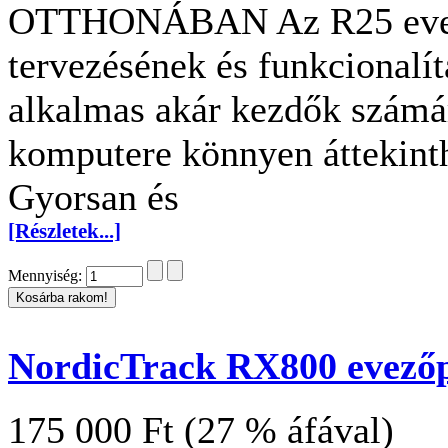
OTTHONÁBAN Az R25 evező
tervezésének és funkcionalí
alkalmas akár kezdők számár
komputere könnyen áttekinth
Gyorsan és
[Részletek...]
Mennyiség:
NordicTrack RX800 evező
175 000 Ft (27 % áfával)