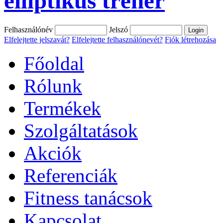
elliptikus tréner
Felhasználónév
Jelszó
Elfelejtette jelszavát?
Elfelejtette felhasználónevét?
Fiók létrehozása
Főoldal
Rólunk
Termékek
Szolgáltatások
Akciók
Referenciák
Fitness tanácsok
Kapcsolat