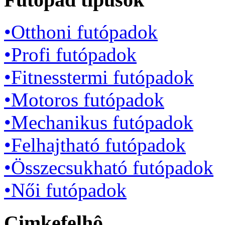
•Otthoni futópadok
•Profi futópadok
•Fitnesstermi futópadok
•Motoros futópadok
•Mechanikus futópadok
•Felhajtható futópadok
•Összecsukható futópadok
•Női futópadok
Cimkefelhô