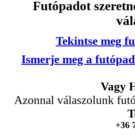
Futópadot szeretn
vál
Tekintse meg fu
Ismerje meg a futópad
Vagy H
Azonnal válaszolunk futó
T
+36 