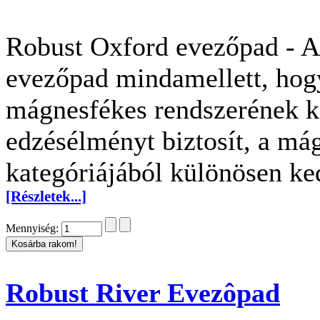
Robust Oxford evezőpad - A
evezőpad mindamellett, hogy
mágnesfékes rendszerének k
edzésélményt biztosít, a m
kategóriájából különösen k
[Részletek...]
Mennyiség:
Robust River Evezôpad