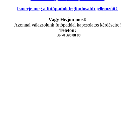
Ismerje meg a futópadok legfontosabb jellemzőit!
Vagy Hívjon most!
Azonnal válaszolunk futópaddal kapcsolatos kérdéseire!
Telefon:
+36 70 398 88 88