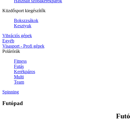
Használt szobakerékpárok
Küzdősport kiegészítők
Bokszzsákok
Kesztyuk
Vibrációs gépek
Egyéb
Visasport - Profi gépek
Polárórák
Fitness
Futás
Kerékpáros
Multi
Team
Spinning
Futópad
Futó