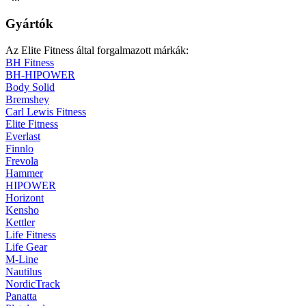
Gyártók
Az Elite Fitness által forgalmazott márkák:
BH Fitness
BH-HIPOWER
Body Solid
Bremshey
Carl Lewis Fitness
Elite Fitness
Everlast
Finnlo
Frevola
Hammer
HIPOWER
Horizont
Kensho
Kettler
Life Fitness
Life Gear
M-Line
Nautilus
NordicTrack
Panatta