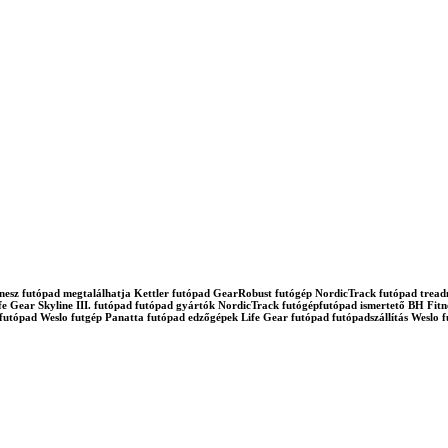
d fitnesz futópad megtalálhatja Kettler futópad GearRobust futógép NordicTrack futópad tre
e Gear Skyline III. futópad futópad gyártók NordicTrack futógépfutópad ismertető BH Fitne
tfutópad Weslo futgép Panatta futópad edzőgépek Life Gear futópad futópadszállítás Wes