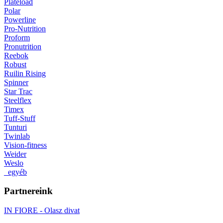
Plateload
Polar
Powerline
Pro-Nutrition
Proform
Pronutrition
Reebok
Robust
Ruilin Rising
Spinner
Star Trac
Steelflex
Timex
Tuff-Stuff
Tunturi
Twinlab
Vision-fitness
Weider
Weslo
_egyéb
Partnereink
IN FIORE - Olasz divat