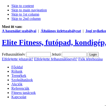
Skip to content
Skip to main navigation
Skip to 1st column
Skip to 2nd column
Most itt van:
A használat szabályai
|
Általános üzletszabályzat
|
Jogi nyilatko
Elite Fitness, futópad, kondigép,
Felhasználónév
Jelszó
Elfelejtette jelszavát?
Elfelejtette felhasználónevét?
Fiók létrehozása
Főoldal
Rólunk
Termékek
Szolgáltatások
Akciók
Referenciák
Fitness tanácsok
Kapcsolat