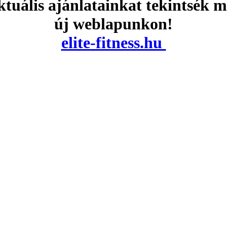
tuális ajánlatainkat tekintsék 
új weblapunkon!
elite-fitness.hu
rében található edzésprogram valamelyikével. Hogy az edzés sikeres é
adról, mivel egy változatos edzésterv bizony nagy segítség abban, hogy
egyőzésére. Pedig éppen előttük volt a megoldás, mivel ha egy picit is
ó fórumok is jó segítséggel szolgálnak, tapasztalatokat adhatunk át a m
gtalálsz. A dőlésszög megváltoztatásával akár a hegymenetet is szimulá
a vége, vagy akár örökre meg is utálhatod a futópadot a sikerérzet hián
k nagy segítséget nyújtanak abban, hogy fejlődésünk töretlen legyen. A
utópadot, próbáld is kihasználni minél jobban, és ha megpróbálod az e