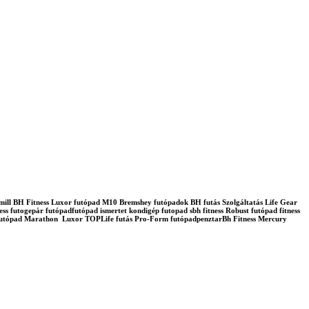
admill BH Fitness Luxor futópad M10 Bremshey futópadok BH futás Szolgáltatás Life Gear
ss futogepár futópadfutópad ismertet kondigép futopad sbh fitness Robust futópad fitness
lo futópad Marathon Luxor TOPLife futás Pro-Form futópadpenztarBh Fitness Mercury