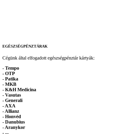
EGÉSZSÉGPÉNZTÁRAK
Cégünk által elfogadott egészségpénztár kártyák:
- Tempo
-
OTP
- Patika
- MKB
- K&H Medicina
- Vasutas
- Generali
- AXA
- Allianz
- Honvéd
- Danubius
- Aranykor
- ...