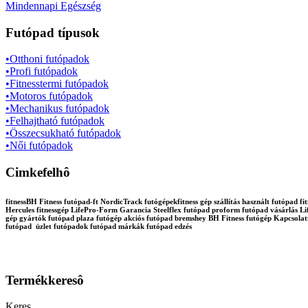
Mindennapi Egészség
Futópad típusok
•Otthoni futópadok
•Profi futópadok
•Fitnesstermi futópadok
•Motoros futópadok
•Mechanikus futópadok
•Felhajtható futópadok
•Összecsukható futópadok
•Női futópadok
Cimkefelhô
fitnessBH Fitness futópad-ft NordicTrack futógépekfitness gép szállítás használt futópa
Hercules fitnessgép LifePro-Form Garancia Steelflex futópad proform futópad vásárlás Lif
gép gyártók futópad plaza futógép akciós futópad bremshey BH Fitness futógép Kapcsola
futópad üzlet futópadok futópad márkák futópad edzés
Termékkeresô
Keres