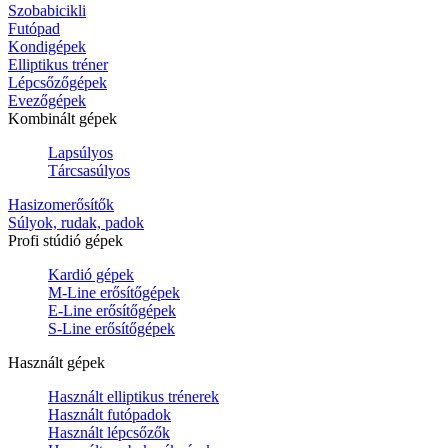
Szobabicikli
Futópad
Kondigépek
Elliptikus tréner
Lépcsőzőgépek
Evezőgépek
Kombinált gépek
Lapsúlyos
Tárcsasúlyos
Hasizomerősítők
Súlyok, rudak, padok
Profi stúdió gépek
Kardió gépek
M-Line erősítőgépek
E-Line erősítőgépek
S-Line erősítőgépek
Használt gépek
Használt elliptikus trénerek
Használt futópadok
Használt lépcsőzők