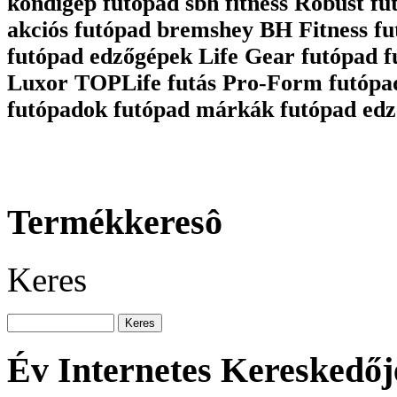
kondigép futopad sbh fitness Robust fu
akciós futópad bremshey BH Fitness fu
futópad edzőgépek Life Gear futópad 
Luxor TOPLife futás Pro-Form futópa
futópadok futópad márkák futópad edz
Termékkeresô
Keres
Év Internetes Kereskedőj