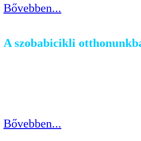
Bővebben...
A szobabicikli otthonunkb
Egy szobakerékpár beszerzés
hogy hova fogjuk helyezni 
cikkünkben jótanácsokkal lát
kapcsolatban.
Bővebben...