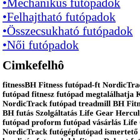
•Mechanikus futópadok
•Felhajtható futópadok
•Összecsukható futópadok
•Női futópadok
Cimkefelhô
fitnessBH Fitness futópad-ft NordicTrac
futópad fitnesz futópad megtalálhatja
NordicTrack futópad treadmill BH Fit
BH futás Szolgáltatás Life Gear Hercul
futópad proform futópad vásárlás Life 
NordicTrack futógépfutópad ismertető 