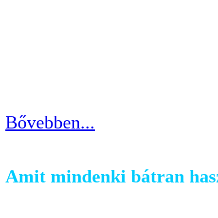
Ahhoz, hogy komoly és meg
szobabicajoddal elérni érde
Ha kezdő vagy a szobakerékp
ötlettel máris enyhíteni tu
időszakain.
Bővebben...
Amit mindenki bátran hasz
Ha szeretnél rendszeresen m