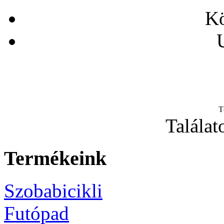
Kö
T
Találat
Termékeink
Szobabicikli
Futópad