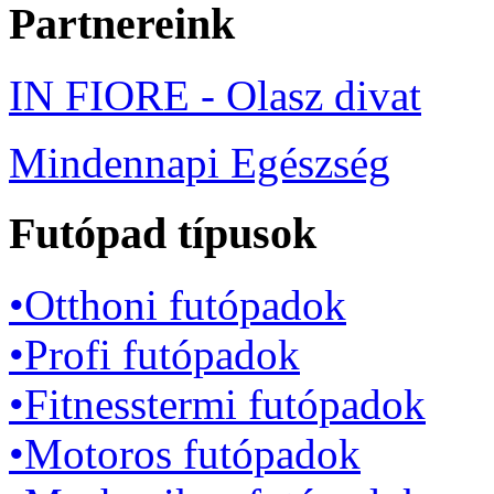
Partnereink
IN FIORE - Olasz divat
Mindennapi Egészség
Futópad típusok
•Otthoni futópadok
•Profi futópadok
•Fitnesstermi futópadok
•Motoros futópadok