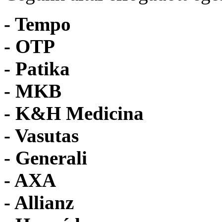
- Tempo
-
OTP
- Patika
- MKB
- K&H Medicina
- Vasutas
- Generali
- AXA
- Allianz