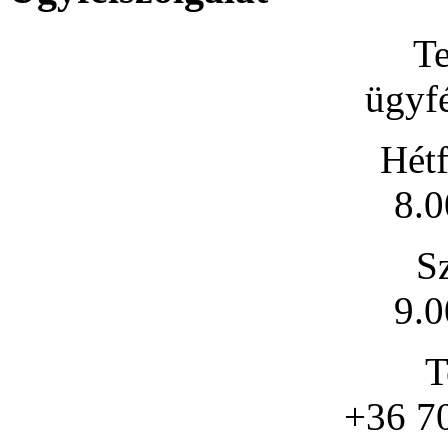
Te
ügyfé
Hétf
8.0
S
9.0
T
+36 7