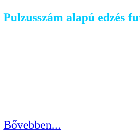
Pulzusszám alapú edzés f
A futópadok világában szám
található, melyet követhetü
kondiba kerüljünk. A rendsz
ezért jó ha heti 3-4 alkalom
pulzusszám alapú edzésmóds
futni vágyók körében.
Bővebben...