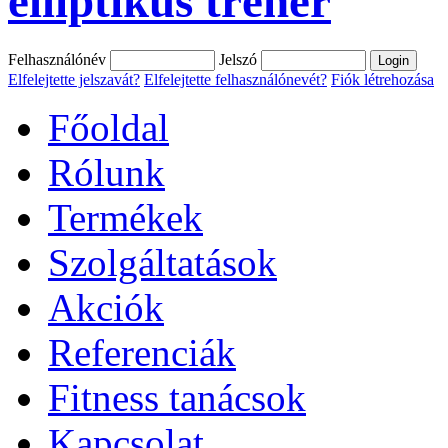
elliptikus tréner
Felhasználónév
Jelszó
Elfelejtette jelszavát?
Elfelejtette felhasználónevét?
Fiók létrehozása
Főoldal
Rólunk
Termékek
Szolgáltatások
Akciók
Referenciák
Fitness tanácsok
Kapcsolat