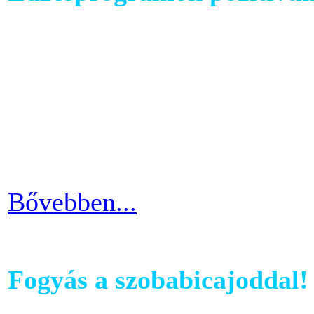
Futópados edzéseid során bi
computerében található edz
az edzés sikeres és töretle
programnál leragadni, hane
idővel.
Bővebben...
Fogyás a szobabicajoddal!