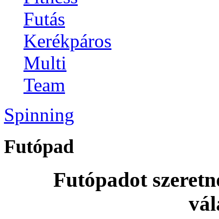
Futás
Kerékpáros
Multi
Team
Spinning
Futópad
Futópadot szeretn
vál