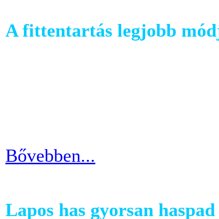
A fittentartás legjobb mód
A kutatások és felmérések e
evezés a második legizzaszt
testépítésnek. A fizikai ter
eredményes és látványos is
Bővebben...
Lapos has gyorsan haspad 