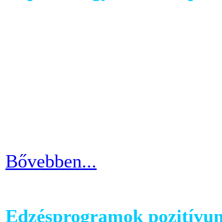
A has az egyik legkényesebb
testünkön. Ezért ha picit e
mozgáshiány tekintetében és
gyarapodni. Ha változtatni s
strandolás közben nem szer
kínosan érezni a haspad biz
Bővebben...
Edzésprogramok pozitívu