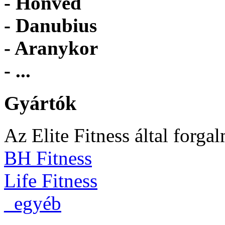
- Honvéd
- Danubius
- Aranykor
- ...
Gyártók
Az Elite Fitness által forga
BH Fitness
Life Fitness
_egyéb