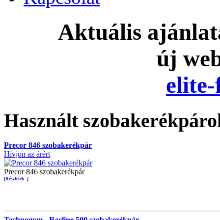
Aktuális ajánla
új we
elite
Használt szobakerékpáro
Precor 846 szobakerékpár
Hívjon az árért
Precor 846 szobakerékpár
[Részletek...]
Technogym - Recline 500 szobakerékpár