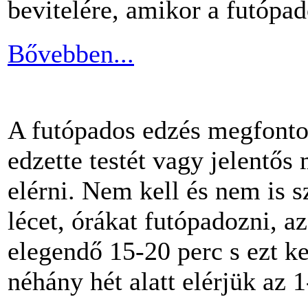
bevitelére, amikor a futópa
Bővebben...
A futópados edzés megfontol
edzette testét vagy jelentős
elérni. Nem kell és nem is 
lécet, órákat futópadozni, a
elegendő 15-20 perc s ezt k
néhány hét alatt elérjük az 1