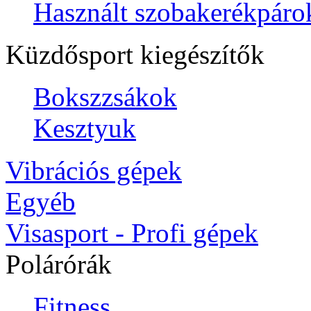
Használt szobakerékpáro
Küzdősport kiegészítők
Bokszzsákok
Kesztyuk
Vibrációs gépek
Egyéb
Visasport - Profi gépek
Polárórák
Fitness