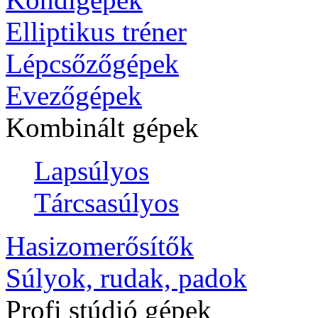
Elliptikus tréner
Lépcsőzőgépek
Evezőgépek
Kombinált gépek
Lapsúlyos
Tárcsasúlyos
Hasizomerősítők
Súlyok, rudak, padok
Profi stúdió gépek