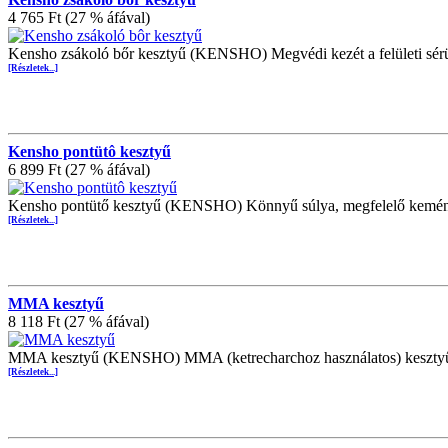
4 765 Ft (27 % áfával)
Kensho zsákoló bőr kesztyű (KENSHO) Megvédi kezét a felületi sérü
[Részletek...]
Kensho pontütô kesztyű
6 899 Ft (27 % áfával)
Kensho pontütő kesztyű (KENSHO) Könnyű súlya, megfelelő keménység
[Részletek...]
MMA kesztyű
8 118 Ft (27 % áfával)
MMA kesztyű (KENSHO) MMA (ketrecharchoz használatos) keszty
[Részletek...]