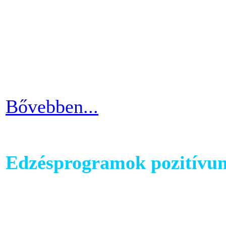
mozgáshiány tekintetében és
gyarapodni. Ha változtatni s
strandolás közben nem szer
kínosan érezni a haspad biz
Bővebben...
Edzésprogramok pozitívu
Futópados edzéseid során bi
computerében található edz