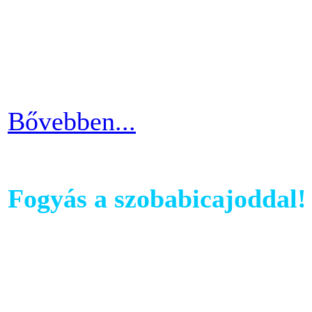
az edzés sikeres és töretle
programnál leragadni, hane
idővel.
Bővebben...
Fogyás a szobabicajoddal!
Ahhoz, hogy komoly és meg
szobabicajoddal elérni érde
Ha kezdő vagy a szobakerékp