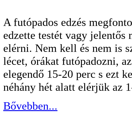
A futópados edzés megfontol
edzette testét vagy jelentős
elérni. Nem kell és nem is 
lécet, órákat futópadozni, a
elegendő 15-20 perc s ezt k
néhány hét alatt elérjük az 1
Bővebben...