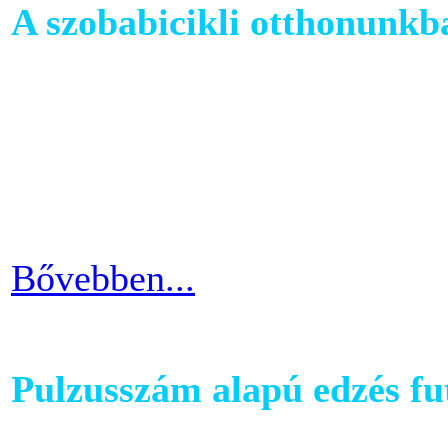
A szobabicikli otthonunkb
Egy szobakerékpár beszerzés
hogy hova fogjuk helyezni 
cikkünkben jótanácsokkal lát
kapcsolatban.
Bővebben...
Pulzusszám alapú edzés f