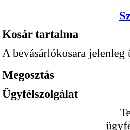
S
Kosár tartalma
A bevásárlókosara jelenleg 
Megosztás
Ügyfélszolgálat
Te
ügyfé