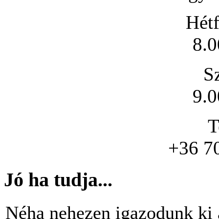
Hétf
8.0
S
9.0
T
+36 7
Jó ha tudja...
Néha nehezen igazodunk ki 