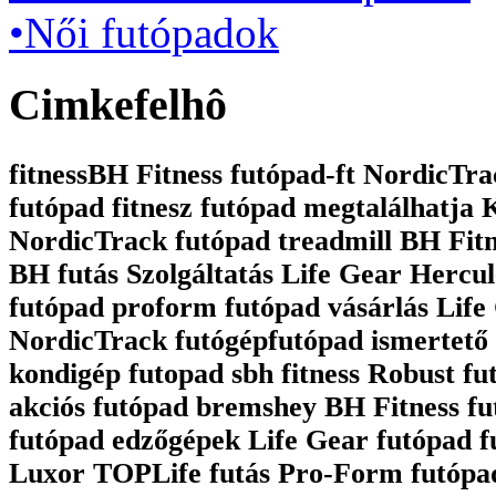
•Női futópadok
Cimkefelhô
fitnessBH Fitness futópad-ft NordicTrac
futópad fitnesz futópad megtalálhatja
NordicTrack futópad treadmill BH Fit
BH futás Szolgáltatás Life Gear Hercul
futópad proform futópad vásárlás Life 
NordicTrack futógépfutópad ismertető 
kondigép futopad sbh fitness Robust fu
akciós futópad bremshey BH Fitness fu
futópad edzőgépek Life Gear futópad 
Luxor TOPLife futás Pro-Form futópa