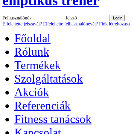
elliptikus tréner
Felhasználónév
Jelszó
Elfelejtette jelszavát?
Elfelejtette felhasználónevét?
Fiók létrehozása
Főoldal
Rólunk
Termékek
Szolgáltatások
Akciók
Referenciák
Fitness tanácsok
Kapcsolat