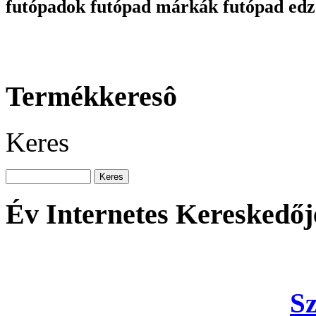
futópadok futópad márkák futópad edz
Termékkeresô
Keres
Év Internetes Kereskedőj
S