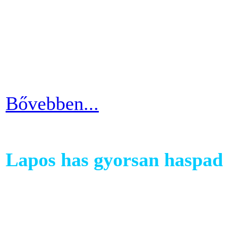
A kutatások és felmérések e
evezés a második legizzaszt
testépítésnek. A fizikai ter
eredményes és látványos is
Bővebben...
Lapos has gyorsan haspad 
A has az egyik legkényesebb
testünkön. Ezért ha picit e