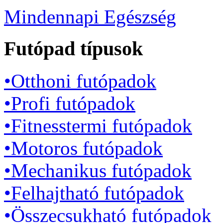
Mindennapi Egészség
Futópad típusok
•Otthoni futópadok
•Profi futópadok
•Fitnesstermi futópadok
•Motoros futópadok
•Mechanikus futópadok
•Felhajtható futópadok
•Összecsukható futópadok