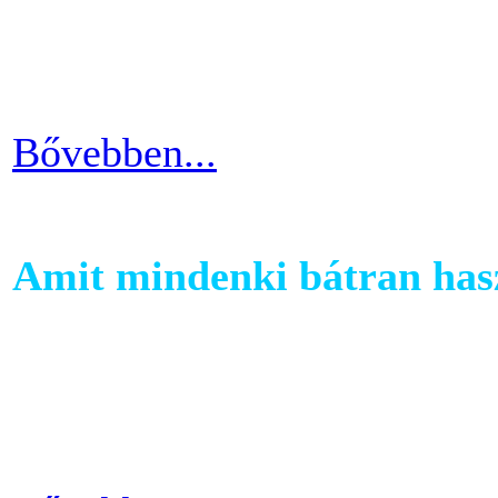
ötlettel máris enyhíteni tu
időszakain.
Bővebben...
Amit mindenki bátran hasz
Ha szeretnél rendszeresen m
számára egy otthoni fitnessg
elliptika hasznos és kitartó