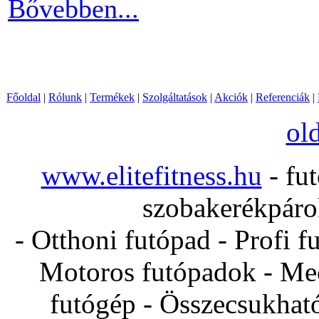
Bővebben...
Főoldal
|
Rólunk
|
Termékek
|
Szolgáltatások
|
Akciók
|
Referenciák
|
ol
www.elitefitness.hu
- fut
szobakerékpárok
- Otthoni futópad - Profi f
Motoros futópadok - Mec
futógép - Összecsukhat