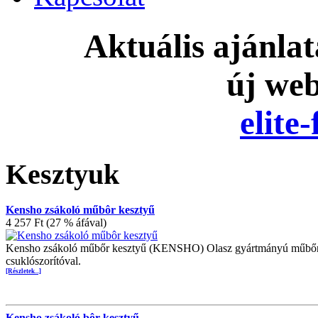
Aktuális ajánla
új we
elite
Kesztyuk
Kensho zsákoló műbôr kesztyű
4 257 Ft (27 % áfával)
Kensho zsákoló műbőr kesztyű (KENSHO) Olasz gyártmányú műbőr zsáko
csuklószorítóval.
[Részletek...]
Kensho zsákoló bôr kesztyű