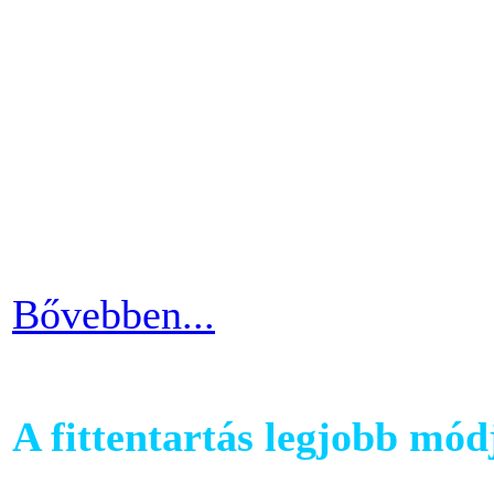
A futópadok világában szám
található, melyet követhetü
kondiba kerüljünk. A rendsz
ezért jó ha heti 3-4 alkalom
pulzusszám alapú edzésmóds
futni vágyók körében.
Bővebben...
A fittentartás legjobb mód