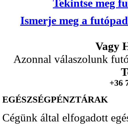
Tekintse meg fu
Ismerje meg a futópad
Vagy H
Azonnal válaszolunk futó
T
+36 
EGÉSZSÉGPÉNZTÁRAK
Cégünk által elfogadott egé