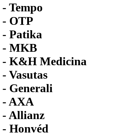
- Tempo
-
OTP
- Patika
- MKB
- K&H Medicina
- Vasutas
- Generali
- AXA
- Allianz
- Honvéd