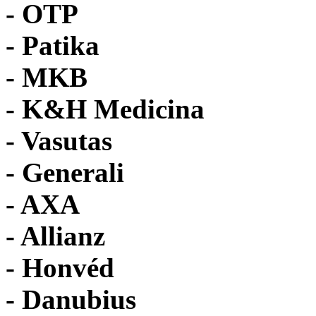
-
OTP
- Patika
- MKB
- K&H Medicina
- Vasutas
- Generali
- AXA
- Allianz
- Honvéd
- Danubius