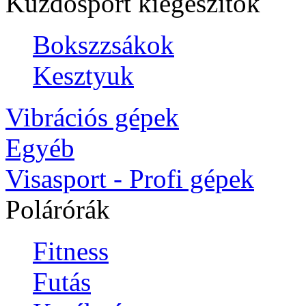
Küzdősport kiegészítők
Bokszzsákok
Kesztyuk
Vibrációs gépek
Egyéb
Visasport - Profi gépek
Polárórák
Fitness
Futás