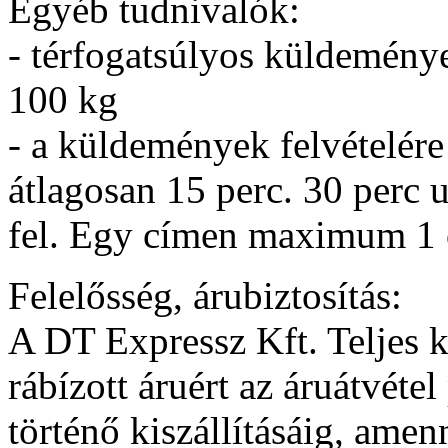
Egyéb tudnivalók:
- térfogatsúlyos küldeménye
100 kg
- a küldemények felvételére
átlagosan 15 perc. 30 perc 
fel. Egy címen maximum 1 ó
Felelősség, árubiztosítás:
A DT Expressz Kft. Teljes kö
rábízott áruért az áruátvétel
történő kiszállításáig, ame