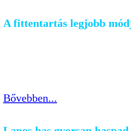
A fittentartás legjobb mód
A kutatások és felmérések e
evezés a második legizzaszt
testépítésnek. A fizikai ter
eredményes és látványos is
Bővebben...
Lapos has gyorsan haspad 