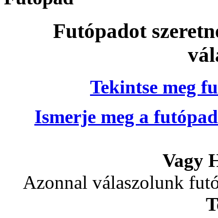
Futópadot szeretn
vál
Tekintse meg fu
Ismerje meg a futópad
Vagy H
Azonnal válaszolunk futó
T