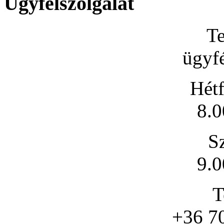
Ügyfélszolgálat
Te
ügyfé
Hétf
8.0
S
9.0
T
+36 7