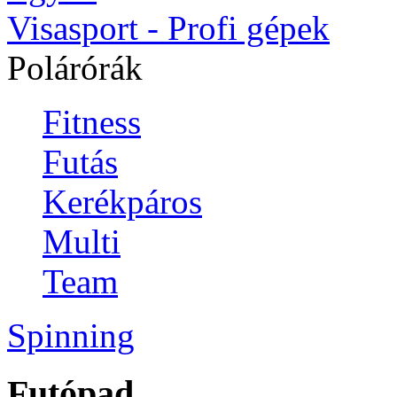
Visasport - Profi gépek
Polárórák
Fitness
Futás
Kerékpáros
Multi
Team
Spinning
Futópad