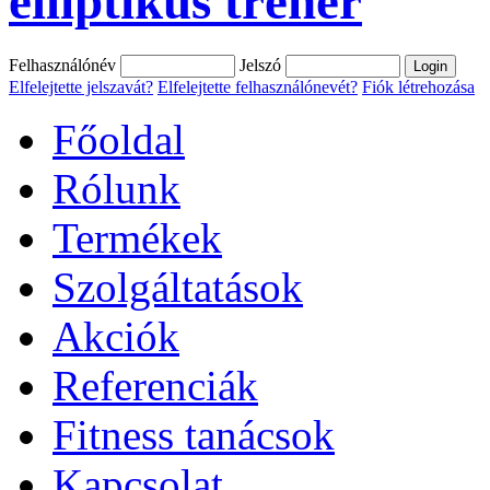
elliptikus tréner
Felhasználónév
Jelszó
Elfelejtette jelszavát?
Elfelejtette felhasználónevét?
Fiók létrehozása
Főoldal
Rólunk
Termékek
Szolgáltatások
Akciók
Referenciák
Fitness tanácsok
Kapcsolat