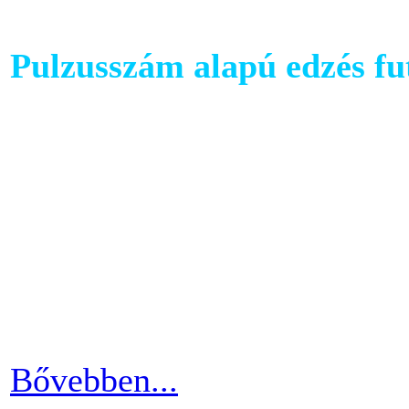
Pulzusszám alapú edzés f
A futópadok világában szám
található, melyet követhetü
kondiba kerüljünk. A rendsz
ezért jó ha heti 3-4 alkalom
pulzusszám alapú edzésmóds
futni vágyók körében.
Bővebben...