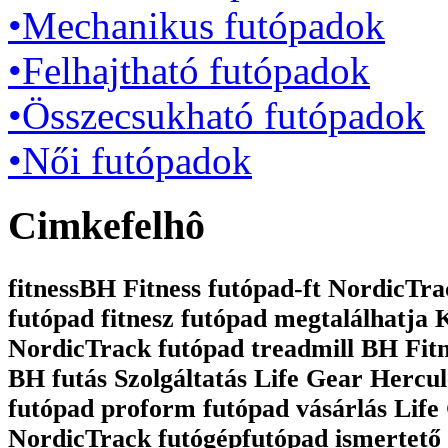
•Mechanikus futópadok
•Felhajtható futópadok
•Összecsukható futópadok
•Női futópadok
Cimkefelhô
fitnessBH Fitness futópad-ft NordicTrac
futópad fitnesz futópad megtalálhatja
NordicTrack futópad treadmill BH Fit
BH futás Szolgáltatás Life Gear Hercul
futópad proform futópad vásárlás Life 
NordicTrack futógépfutópad ismertető 