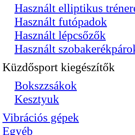
Használt elliptikus tréne
Használt futópadok
Használt lépcsőzők
Használt szobakerékpáro
Küzdősport kiegészítők
Bokszzsákok
Kesztyuk
Vibrációs gépek
Egyéb