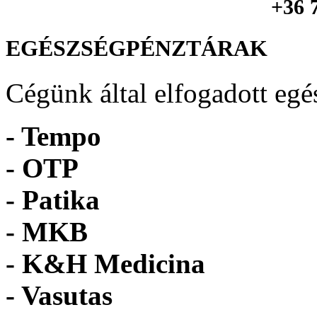
+36 
EGÉSZSÉGPÉNZTÁRAK
Cégünk által elfogadott egé
- Tempo
-
OTP
- Patika
- MKB
- K&H Medicina
- Vasutas