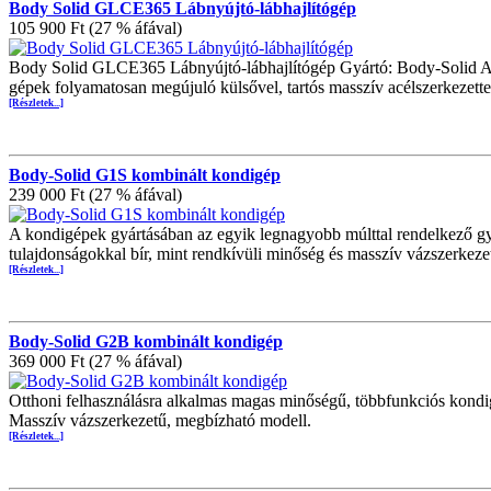
Body Solid GLCE365 Lábnyújtó-lábhajlítógép
105 900 Ft (27 % áfával)
Body Solid GLCE365 Lábnyújtó-lábhajlítógép Gyártó: Body-Solid A B
gépek folyamatosan megújuló külsővel, tartós masszív acélszerkezette
[Részletek...]
Body-Solid G1S kombinált kondigép
239 000 Ft (27 % áfával)
A kondigépek gyártásában az egyik legnagyobb múlttal rendelkező gy
tulajdonságokkal bír, mint rendkívüli minőség és masszív vázszerkeze
[Részletek...]
Body-Solid G2B kombinált kondigép
369 000 Ft (27 % áfával)
Otthoni felhasználásra alkalmas magas minőségű, többfunkciós kondigé
Masszív vázszerkezetű, megbízható modell.
[Részletek...]