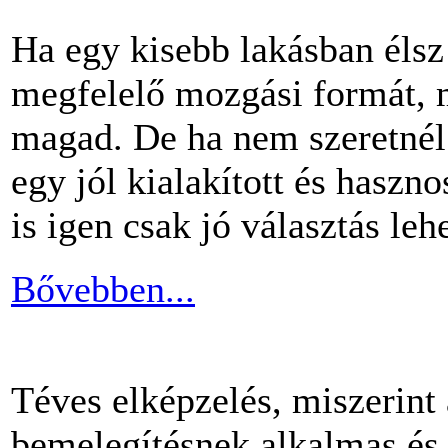
Ha egy kisebb lakásban éls
megfelelő mozgási formát, m
magad. De ha nem szeretnél 
egy jól kialakított és haszn
is igen csak jó választás lehe
Bővebben...
Téves elképzelés, miszerint
bemelegítésnek alkalmas és 