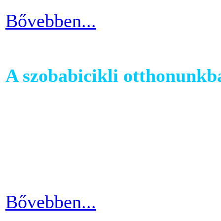
Bővebben...
A szobabicikli otthonunkb
Egy szobakerékpár beszerzés
hogy hova fogjuk helyezni 
cikkünkben jótanácsokkal lát
kapcsolatban.
Bővebben...