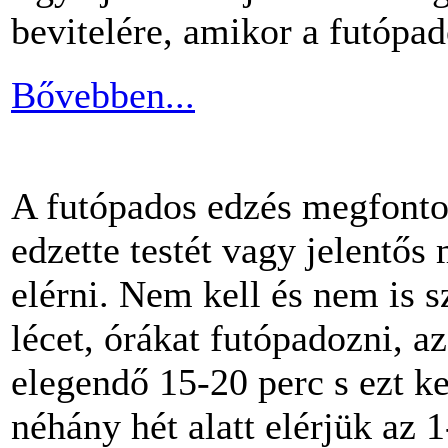
bevitelére, amikor a futópa
Bővebben...
A futópados edzés megfontol
edzette testét vagy jelentős
elérni. Nem kell és nem is 
lécet, órákat futópadozni, a
elegendő 15-20 perc s ezt k
néhány hét alatt elérjük az 1