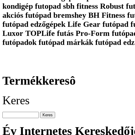
kondigép futopad sbh fitness Robust fu
akciós futópad bremshey BH Fitness fu
futópad edzőgépek Life Gear futópad 
Luxor TOPLife futás Pro-Form futópa
futópadok futópad márkák futópad edz
Termékkeresô
Keres
Év Internetes Kereskedőj