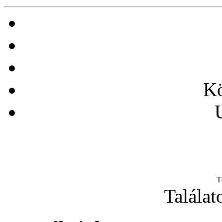
Kö
T
Találat