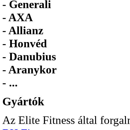
- Generali
- AXA
- Allianz
- Honvéd
- Danubius
- Aranykor
- ...
Gyártók
Az Elite Fitness által forga