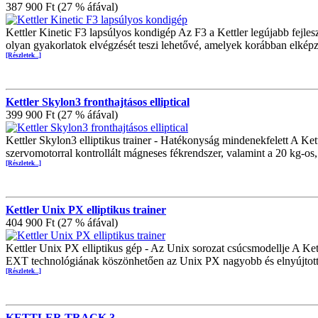
387 900 Ft (27 % áfával)
Kettler Kinetic F3 lapsúlyos kondigép Az F3 a Kettler legújabb fejle
olyan gyakorlatok elvégzését teszi lehetővé, amelyek korábban elképz
[Részletek...]
Kettler Skylon3 fronthajtásos elliptical
399 900 Ft (27 % áfával)
Kettler Skylon3 elliptikus trainer - Hatékonyság mindenekfelett A Ke
szervomotorral kontrollált mágneses fékrendszer, valamint a 20 kg-os,
[Részletek...]
Kettler Unix PX elliptikus trainer
404 900 Ft (27 % áfával)
Kettler Unix PX elliptikus gép - Az Unix sorozat csúcsmodellje A Kett
EXT technológiának köszönhetően az Unix PX nagyobb és elnyújtotta
[Részletek...]
KETTLER TRACK 3