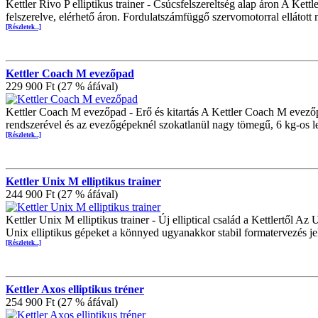
Kettler Rivo P elliptikus trainer - Csúcsfelszereltség alap áron A Kett
felszerelve, elérhető áron. Fordulatszámfüggő szervomotorral ellátot
[Részletek...]
Kettler Coach M evezőpad
229 900 Ft (27 % áfával)
Kettler Coach M evezőpad - Erő és kitartás A Kettler Coach M evező
rendszerével és az evezőgépeknél szokatlanül nagy tömegű, 6 kg-os 
[Részletek...]
Kettler Unix M elliptikus trainer
244 900 Ft (27 % áfával)
Kettler Unix M elliptikus trainer - Új elliptical család a Kettlertől A
Unix elliptikus gépeket a könnyed ugyanakkor stabil formatervezés j
[Részletek...]
Kettler Axos elliptikus tréner
254 900 Ft (27 % áfával)