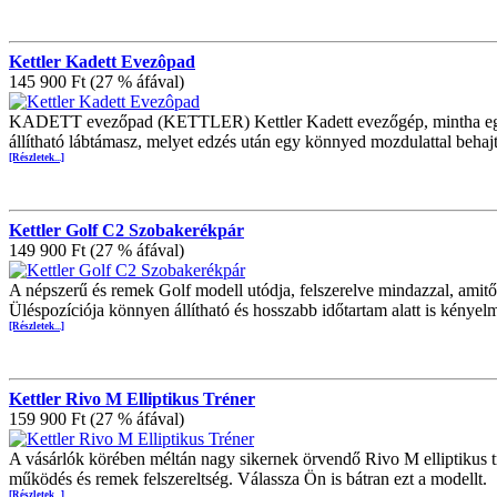
Kettler Kadett Evezôpad
145 900 Ft (27 % áfával)
KADETT evezőpad (KETTLER) Kettler Kadett evezőgép, mintha egy cs
állítható lábtámasz, melyet edzés után egy könnyed mozdulattal behajt
[Részletek...]
Kettler Golf C2 Szobakerékpár
149 900 Ft (27 % áfával)
A népszerű és remek Golf modell utódja, felszerelve mindazzal, amitő
Üléspozíciója könnyen állítható és hosszabb időtartam alatt is kényel
[Részletek...]
Kettler Rivo M Elliptikus Tréner
159 900 Ft (27 % áfával)
A vásárlók körében méltán nagy sikernek örvendő Rivo M elliptikus tré
működés és remek felszereltség. Válassza Ön is bátran ezt a modellt.
[Részletek...]