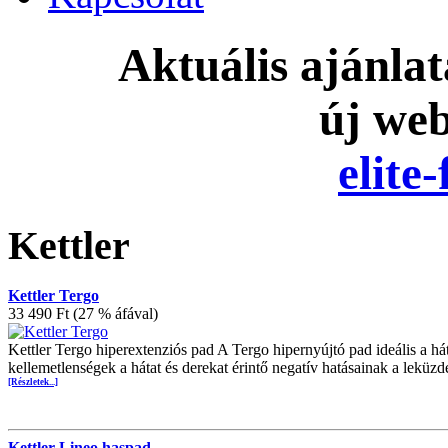
Aktuális ajánla
új we
elite
Kettler
Kettler Tergo
33 490 Ft (27 % áfával)
Kettler Tergo hiperextenziós pad A Tergo hipernyújtó pad ideális a h
kellemetlenségek a hátat és derekat érintő negatív hatásainak a leküz
[Részletek...]
Kettler Lineo haspad