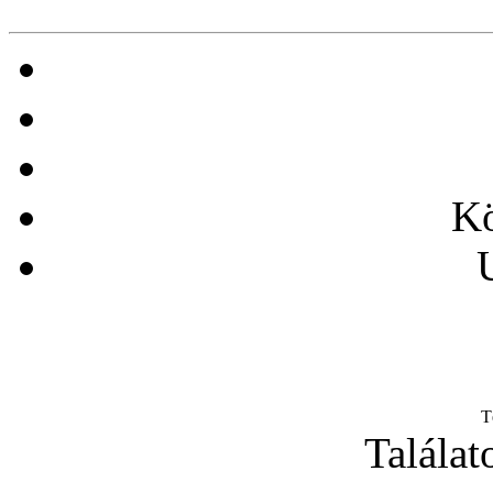
Kö
T
Találat