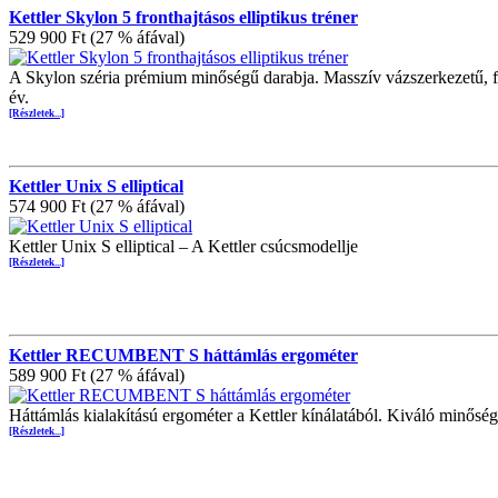
Kettler Skylon 5 fronthajtásos elliptikus tréner
529 900 Ft (27 % áfával)
A Skylon széria prémium minőségű darabja. Masszív vázszerkezetű, for
év.
[Részletek...]
Kettler Unix S elliptical
574 900 Ft (27 % áfával)
Kettler Unix S elliptical – A Kettler csúcsmodellje
[Részletek...]
Kettler RECUMBENT S háttámlás ergométer
589 900 Ft (27 % áfával)
Háttámlás kialakítású ergométer a Kettler kínálatából. Kiváló minősé
[Részletek...]