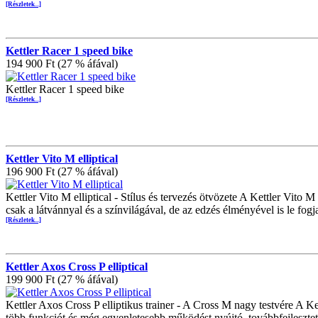
[Részletek...]
Kettler Racer 1 speed bike
194 900 Ft (27 % áfával)
Kettler Racer 1 speed bike
[Részletek...]
Kettler Vito M elliptical
196 900 Ft (27 % áfával)
Kettler Vito M elliptical - Stílus és tervezés ötvözete A Kettler Vito
csak a látvánnyal és a színvilágával, de az edzés élményével is le fo
[Részletek...]
Kettler Axos Cross P elliptical
199 900 Ft (27 % áfával)
Kettler Axos Cross P elliptikus trainer - A Cross M nagy testvére A Ke
több funkciót és még egyenletesebb működést nyújtó, továbbfejlesztet