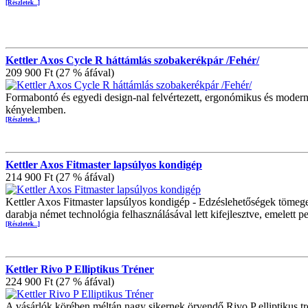
[Részletek...]
Kettler Axos Cycle R háttámlás szobakerékpár /Fehér/
209 900 Ft (27 % áfával)
Formabontó és egyedi design-nal felvértezett, ergonómikus és moder
kényelemben.
[Részletek...]
Kettler Axos Fitmaster lapsúlyos kondigép
214 900 Ft (27 % áfával)
Kettler Axos Fitmaster lapsúlyos kondigép - Edzéslehetőségek tömeg
darabja német technológia felhasználásával lett kifejlesztve, emelett p
[Részletek...]
Kettler Rivo P Elliptikus Tréner
224 900 Ft (27 % áfával)
A vásárlók körében méltán nagy sikernek örvendő Rivo P elliptikus tré