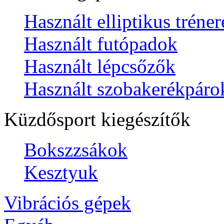
Használt elliptikus tréne
Használt futópadok
Használt lépcsőzők
Használt szobakerékpáro
Küzdősport kiegészítők
Bokszzsákok
Kesztyuk
Vibrációs gépek