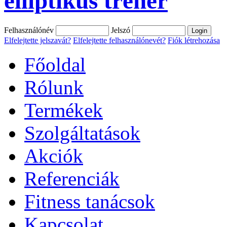
elliptikus tréner
Felhasználónév
Jelszó
Elfelejtette jelszavát?
Elfelejtette felhasználónevét?
Fiók létrehozása
Főoldal
Rólunk
Termékek
Szolgáltatások
Akciók
Referenciák
Fitness tanácsok
Kapcsolat