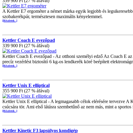
339 900 Ft (27 % áfával)
A Kettler E7 ergométer a német márka egyik legjobb és legsikeresebb
szobakerékpár, természtesen maximális kényelemmel.
[Részletek...]
Kettler Coach E evezőpad
339 900 Ft (27 % áfával)
Kettler Coach E evezőpad - Az otthoni személyi edző Az Coach E az o
precíz vezérlést biztosító 6 kg-os lendkerék köré beépített elektromá
[Részletek...]
Kettler Unix E elliptical
355 900 Ft (27 % áfával)
Kettler Unix E elliptical - A legmagasabb célok elérésére tervezve A K
csúcsára tör. Ami első látásra szembetűnő az nem más, mint a sportos
[Részletek...]
Kettler Kinetic F3 lapsúlyos kondigép