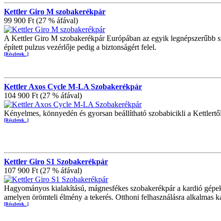
Kettler Giro M szobakerékpár
99 900 Ft (27 % áfával)
A Kettler Giro M szobakerékpár Európában az egyik legnépszerűbb sz
épített pulzus vezérlője pedig a biztonságért felel.
[Részletek...]
Kettler Axos Cycle M-LA Szobakerékpár
104 900 Ft (27 % áfával)
Kényelmes, könnyedén és gyorsan beállítható szobabicikli a Kettlertől
[Részletek...]
Kettler Giro S1 Szobakerékpár
107 900 Ft (27 % áfával)
Hagyományos kialakítású, mágnesfékes szobakerékpár a kardió gépek e
amelyen örömteli élmény a tekerés. Otthoni felhasználásra alkalmas k
[Részletek...]