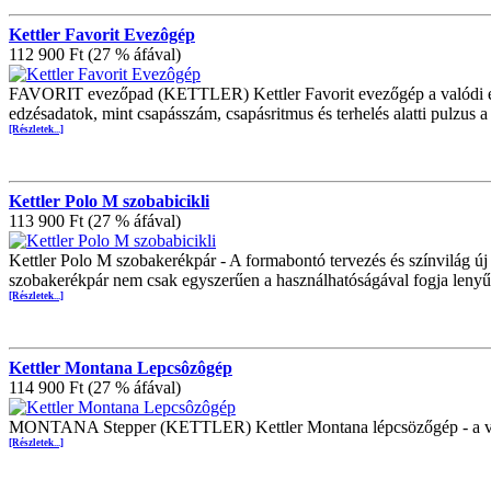
Kettler Favorit Evezôgép
112 900 Ft (27 % áfával)
FAVORIT evezőpad (KETTLER) Kettler Favorit evezőgép a valódi evezé
edzésadatok, mint csapásszám, csapásritmus és terhelés alatti pulzus a 
[Részletek...]
Kettler Polo M szobabicikli
113 900 Ft (27 % áfával)
Kettler Polo M szobakerékpár - A formabontó tervezés és színvilág új
szobakerékpár nem csak egyszerűen a használhatóságával fogja lenyűg
[Részletek...]
Kettler Montana Lepcsôzôgép
114 900 Ft (27 % áfával)
MONTANA Stepper (KETTLER) Kettler Montana lépcsözőgép - a vál
[Részletek...]