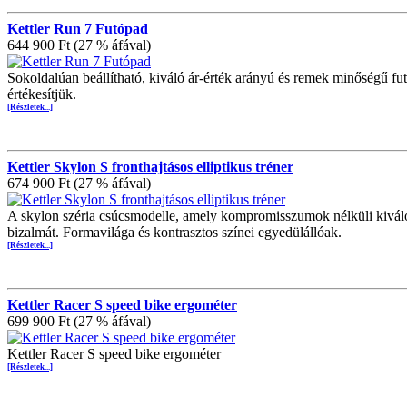
Kettler Run 7 Futópad
644 900 Ft (27 % áfával)
Sokoldalúan beállítható, kiváló ár-érték arányú és remek minőségű fut
értékesítjük.
[Részletek...]
Kettler Skylon S fronthajtásos elliptikus tréner
674 900 Ft (27 % áfával)
A skylon széria csúcsmodelle, amely kompromisszumok nélküli kiváló 
bizalmát. Formavilága és kontrasztos színei egyedülállóak.
[Részletek...]
Kettler Racer S speed bike ergométer
699 900 Ft (27 % áfával)
Kettler Racer S speed bike ergométer
[Részletek...]