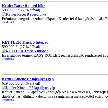
Kettler Racer 9 speed bike
589 900 Ft (27 % áfával)
Prémium kategóriás szobakerékpár a Kettler felső kategóriás kínálatá
[Részletek...]
KETTLER Track 5 futópad
599 900 Ft (27 % áfával)
Ez a futópad termék EASY ROLLER rezgéscsillapító rendszerrel és beép
[Részletek...]
Kettler Kinetic F7 lapsúlyos gép
619 000 Ft (27 % áfával)
Kettler Kinetic F7 lapsúlyos kondi gép Az F7 a Kettler legújabb fejle
dupla csigás, állítható kábeltornya számtalan, a megszokottól eltérő,
[Részletek...]