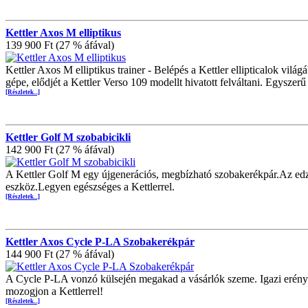
Kettler Axos M elliptikus
139 900 Ft (27 % áfával)
Kettler Axos M elliptikus trainer - Belépés a Kettler ellipticalok vilá
gépe, elődjét a Kettler Verso 109 modellt hivatott felváltani. Egyszer
[Részletek...]
Kettler Golf M szobabicikli
142 900 Ft (27 % áfával)
A Kettler Golf M egy újgenerációs, megbízható szobakerékpár.Az ed
eszköz.Legyen egészséges a Kettlerrel.
[Részletek...]
Kettler Axos Cycle P-LA Szobakerékpár
144 900 Ft (27 % áfával)
A Cycle P-LA vonzó külsején megakad a vásárlók szeme. Igazi erénye
mozogjon a Kettlerrel!
[Részletek...]