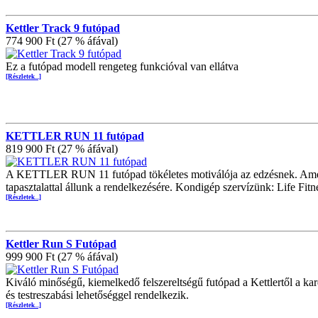
Kettler Track 9 futópad
774 900 Ft (27 % áfával)
Ez a futópad modell rengeteg funkcióval van ellátva
[Részletek...]
KETTLER RUN 11 futópad
819 900 Ft (27 % áfával)
A KETTLER RUN 11 futópad tökéletes motiválója az edzésnek. Amen
tapasztalattal állunk a rendelkezésére. Kondigép szervízünk: Life Fit
[Részletek...]
Kettler Run S Futópad
999 900 Ft (27 % áfával)
Kiváló minőségű, kiemelkedő felszereltségű futópad a Kettlertől a ka
és testreszabási lehetőséggel rendelkezik.
[Részletek...]