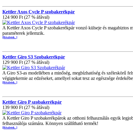
Kettler Axos Cycle P szobakerékpár
124 900 Ft (27 % áfával)
A Kettler Axos Cycle P szobakerékpár vonzó külseje és magabiztos m
paraméterek jellemzik.
[Részletek...]
Kettler Giro S3 Szobakerékpár
129 900 Ft (27 % áfával)
A Giro S3-as modellében a minőség, megbízhatóség és széleskörű fels
végigtekernie az edzéseket, amellyel sokat tesz az egészsége érdekébe
[Részletek...]
Kettler Giro P szobakerékpár
139 900 Ft (27 % áfával)
A Kettler Giro P szobakerékpárok az otthoni felhasználás egyik legjo
felhasználója számára. Könnyen szállítható termék!
[Részletek...]