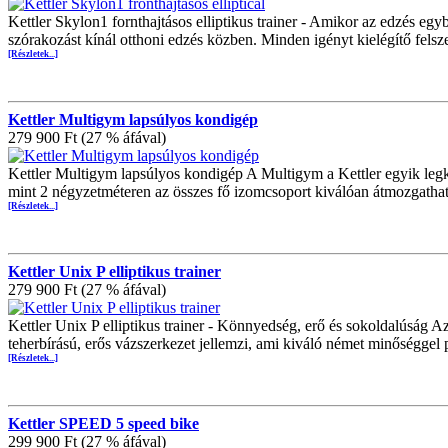
Kettler Skylon1 fornthajtásos elliptikus trainer - Amikor az edzés egy
szórakozást kínál otthoni edzés közben. Minden igényt kielégítő felsze
[Részletek...]
Kettler Multigym lapsúlyos kondigép
279 900 Ft (27 % áfával)
Kettler Multigym lapsúlyos kondigép A Multigym a Kettler egyik le
mint 2 négyzetméteren az összes fő izomcsoport kiválóan átmozgathat
[Részletek...]
Kettler Unix P elliptikus trainer
279 900 Ft (27 % áfával)
Kettler Unix P elliptikus trainer - Könnyedség, erő és sokoldalúság 
teherbírású, erős vázszerkezet jellemzi, ami kiváló német minőséggel 
[Részletek...]
Kettler SPEED 5 speed bike
299 900 Ft (27 % áfával)