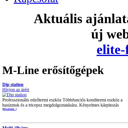
Aktuális ajánla
új we
elite
M-Line erősítőgépek
Dip station
Hívjon az árért
Professzionális edzőtermi eszköz Többfunciós konditermi eszköz a
hasizmok és a tricepsz megdolgoztatására. Kényelmes kárpitozás
[Részletek...]
Multi állvány