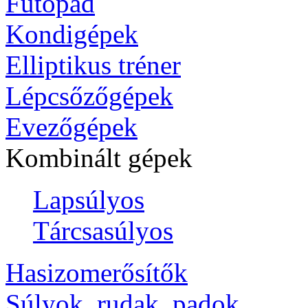
Futópad
Kondigépek
Elliptikus tréner
Lépcsőzőgépek
Evezőgépek
Kombinált gépek
Lapsúlyos
Tárcsasúlyos
Hasizomerősítők
Súlyok, rudak, padok