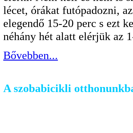
lécet, órákat futópadozni, a
elegendő 15-20 perc s ezt k
néhány hét alatt elérjük az 1
Bővebben...
A szobabicikli otthonunkb
Egy szobakerékpár beszerzés
hogy hova fogjuk helyezni 
cikkünkben jótanácsokkal lát