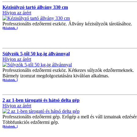
Kézisúlyzó tartó állvány 330 cm
Hívjon az árért
Professzionális edzőtermi eszköz. Állvány kézisúlyzók tárolásához.
[Részletek...]
Súlyzók 5-től 50 kg-ig állvánnyal
Hívjon az árért
Professzionális edzőtermi eszköz. Kétkezes súlyzók edzőtermeknek.
Bármely izomzat megdolgoztatására kiválóan alkalmas.
[Részletek...]
2 az 1-ben tárogató és hátsó delta gép
Hívjon az árért
Professzionális edzőtermi gép. Erőgép a mell és váll izmainak edzésér
Többfunkciós edzőtermi gép.
[Részletek...]