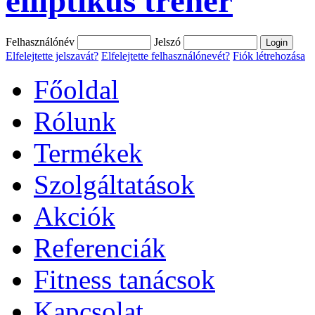
elliptikus tréner
Felhasználónév
Jelszó
Elfelejtette jelszavát?
Elfelejtette felhasználónevét?
Fiók létrehozása
Főoldal
Rólunk
Termékek
Szolgáltatások
Akciók
Referenciák
Fitness tanácsok
Kapcsolat