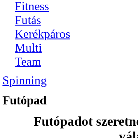
Fitness
Futás
Kerékpáros
Multi
Team
Spinning
Futópad
Futópadot szeretn
vál