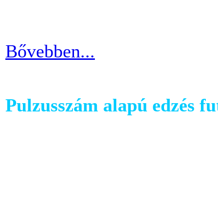
kapcsolatban.
Bővebben...
Pulzusszám alapú edzés f
A futópadok világában szám
található, melyet követhetü
kondiba kerüljünk. A rendsz
ezért jó ha heti 3-4 alkalom