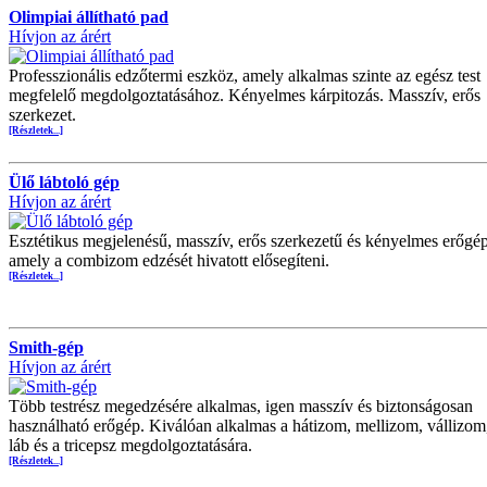
Olimpiai állítható pad
Hívjon az árért
Professzionális edzőtermi eszköz, amely alkalmas szinte az egész test
megfelelő megdolgoztatásához. Kényelmes kárpitozás. Masszív, erős
szerkezet.
[Részletek...]
Ülő lábtoló gép
Hívjon az árért
Esztétikus megjelenésű, masszív, erős szerkezetű és kényelmes erőgép
amely a combizom edzését hivatott elősegíteni.
[Részletek...]
Smith-gép
Hívjon az árért
Több testrész megedzésére alkalmas, igen masszív és biztonságosan
használható erőgép. Kiválóan alkalmas a hátizom, mellizom, vállizom
láb és a tricepsz megdolgoztatására.
[Részletek...]