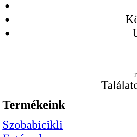
Kö
T
Találat
Termékeink
Szobabicikli