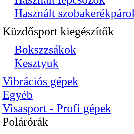
Használt szobakerékpáro
Küzdősport kiegészítők
Bokszzsákok
Kesztyuk
Vibrációs gépek
Egyéb
Visasport - Profi gépek
Polárórák