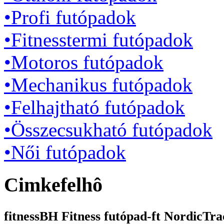
•Profi futópadok
•Fitnesstermi futópadok
•Motoros futópadok
•Mechanikus futópadok
•Felhajtható futópadok
•Összecsukható futópadok
•Női futópadok
Cimkefelhô
fitnessBH Fitness futópad-ft NordicTrac