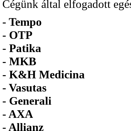
Cégünk által elfogadott egé
- Tempo
-
OTP
- Patika
- MKB
- K&H Medicina
- Vasutas
- Generali
- AXA
- Allianz