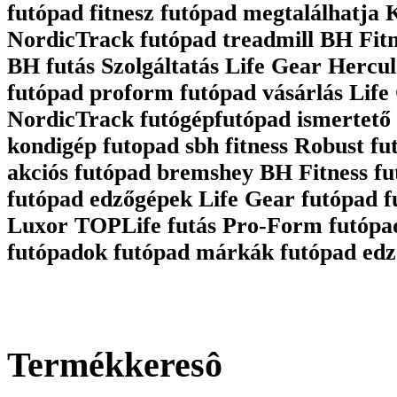
futópad fitnesz futópad megtalálhatja
NordicTrack futópad treadmill BH Fit
BH futás Szolgáltatás Life Gear Hercul
futópad proform futópad vásárlás Life 
NordicTrack futógépfutópad ismertető 
kondigép futopad sbh fitness Robust fu
akciós futópad bremshey BH Fitness fu
futópad edzőgépek Life Gear futópad 
Luxor TOPLife futás Pro-Form futópa
futópadok futópad márkák futópad edz
Termékkeresô