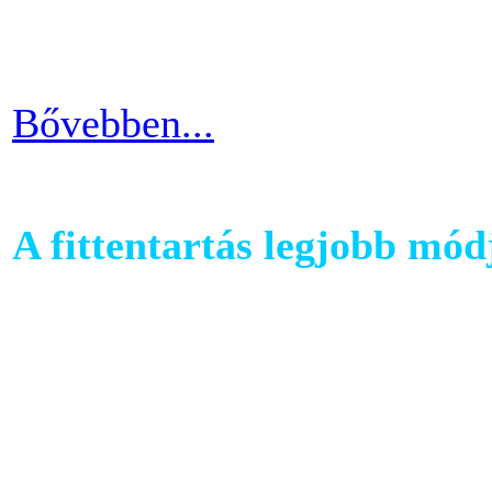
pulzusszám alapú edzésmóds
futni vágyók körében.
Bővebben...
A fittentartás legjobb mód
A kutatások és felmérések e
evezés a második legizzaszt
testépítésnek. A fizikai ter
eredményes és látványos is