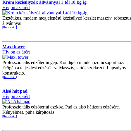
Króm kézisúlyzók állvánnyal 1-től 10 kg-ig
Hívjon az árért
Esztétikus, modern megjelenésű kézisúlyzó készlet masszív, robosztu
állvánnyal.
[Részletek...]
Maxi tower
Hívjon az árért
Professzionális edzőtermi gép. Kondigép minden izomcsoporthoz.
Erőgép a teljes test edzéséhez. Masszív, tartós szerkezet. Lapsúlyos
konstrukció.
[Részletek...]
Alsó hát pad
Hívjon az árért
Professzionális edzőtermi eszköz. Pad az alsó hátizom edzésére.
Kényelmes, puha kárpitozás.
[Részletek...]