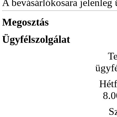
A bevásárlókosara jelenleg 
Megosztás
Ügyfélszolgálat
Te
ügyfé
Hétf
8.0
S