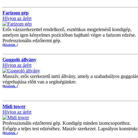
Farizom gép
Hívjon az árért
Erős vázszerkezettel rendelkező, esztétikus megjelenésű kondigép,
amelyen igen kényelmes pozícióban hajtható végre a farizom edzése.
Professzionális edzőtermi gép.
[Részletek...]
Guggoló állvány
Hívjon az árért
Masszív, erős szerkezetű tartó állvány, amely a szabadsúlyos guggolá
végrehajtása előtt van a segítségünkre.
[Részletek...]
Midi tower
Hívjon az árért
Professzionális edzőtermi gép. Kondigép minden izomcsoporthoz.
Erőgép a teljes test edzéséhez. Maszív szerkezet. Lapsúlyos konstrukc
[Részletek...]