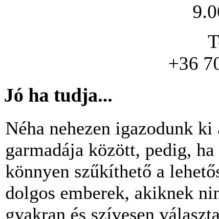
9.0
T
+36 7
Jó ha tudja...
Néha nehezen igazodunk ki 
garmadája között, pedig, ha 
könnyen szűkíthető a lehető
dolgos emberek, akiknek nin
gyakran és szívesen választ