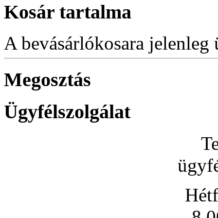
Kosár tartalma
A bevásárlókosara jelenleg 
Megosztás
Ügyfélszolgálat
Te
ügyfé
Hétf
8.0