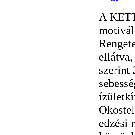
A KETT
motivál
Renget
ellátva
szerint
sebesség
ízületk
Okostel
edzési 