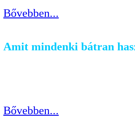
Bővebben...
Amit mindenki bátran hasz
Ha szeretnél rendszeresen m
számára egy otthoni fitnessg
elliptika hasznos és kitartó
Bővebben...