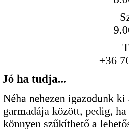
S
9.0
T
+36 7
Jó ha tudja...
Néha nehezen igazodunk ki 
garmadája között, pedig, ha 
könnyen szűkíthető a lehető