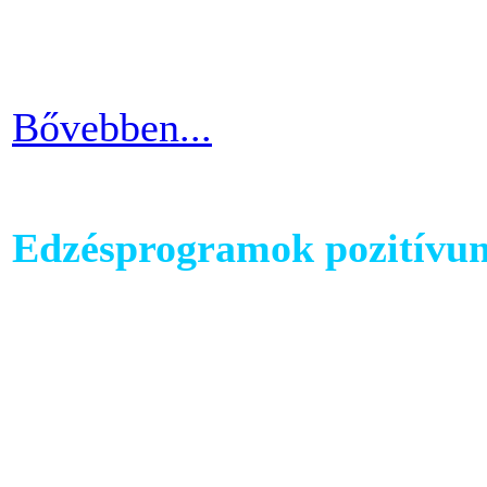
strandolás közben nem szer
kínosan érezni a haspad biz
Bővebben...
Edzésprogramok pozitívu
Futópados edzéseid során bi
computerében található edz
az edzés sikeres és töretle
programnál leragadni, hane