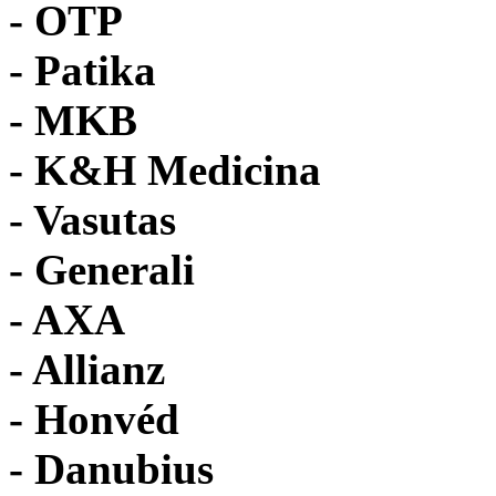
-
OTP
- Patika
- MKB
- K&H Medicina
- Vasutas
- Generali
- AXA
- Allianz
- Honvéd
- Danubius