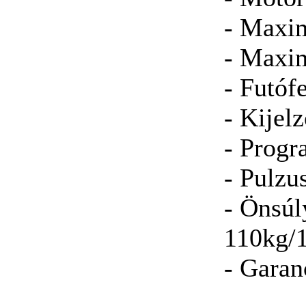
- Maxim
- Maxim
- Futóf
- Kijel
- Progr
- Pulzu
- Önsúl
110kg/
- Garan