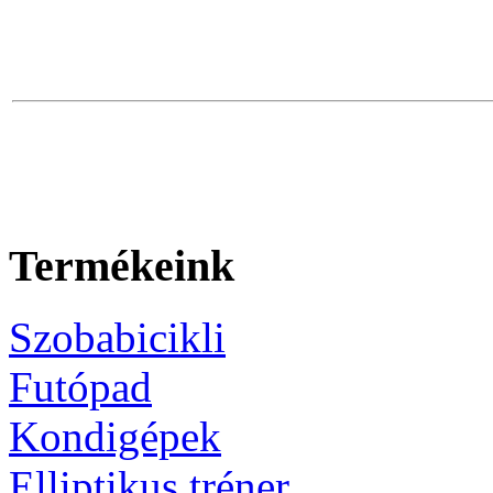
Termékeink
Szobabicikli
Futópad
Kondigépek
Elliptikus tréner