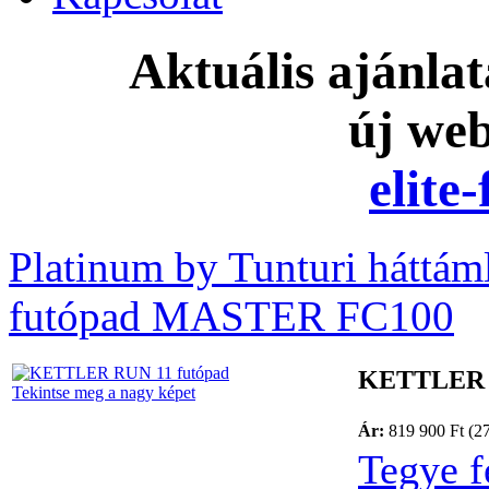
Aktuális ajánla
új we
elite
Platinum by Tunturi háttám
futópad MASTER FC100
KETTLER R
Tekintse meg a nagy képet
Ár:
819 900 Ft (2
Tegye f