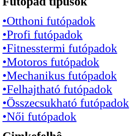
Futópad típusok
•Otthoni futópadok
•Profi futópadok
•Fitnesstermi futópadok
•Motoros futópadok
•Mechanikus futópadok
•Felhajtható futópadok
•Összecsukható futópadok
•Női futópadok