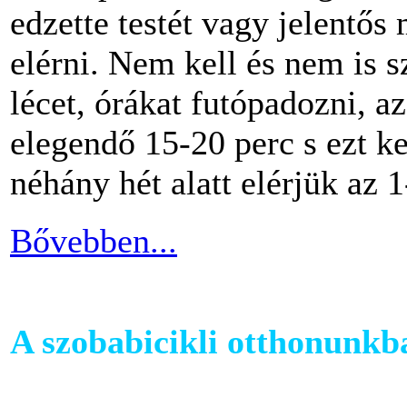
edzette testét vagy jelentős
elérni. Nem kell és nem is 
lécet, órákat futópadozni, a
elegendő 15-20 perc s ezt k
néhány hét alatt elérjük az 1
Bővebben...
A szobabicikli otthonunkb
Egy szobakerékpár beszerzés