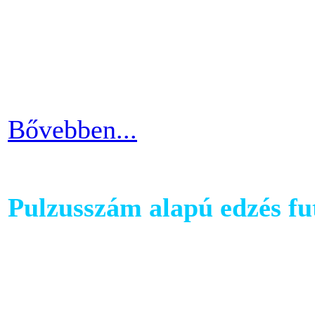
hogy hova fogjuk helyezni 
cikkünkben jótanácsokkal lát
kapcsolatban.
Bővebben...
Pulzusszám alapú edzés f
A futópadok világában szám
található, melyet követhetü
kondiba kerüljünk. A rendsz