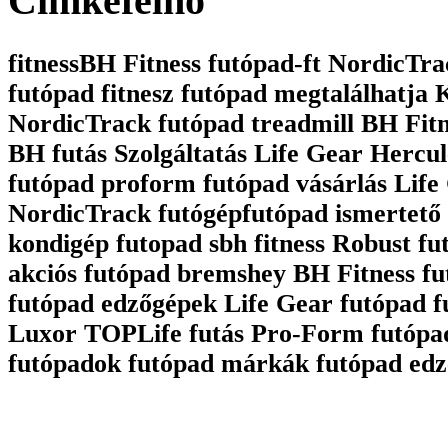
Cimkefelhô
fitnessBH Fitness futópad-ft NordicTrac
futópad fitnesz futópad megtalálhatja
NordicTrack futópad treadmill BH Fit
BH futás Szolgáltatás Life Gear Hercul
futópad proform futópad vásárlás Life 
NordicTrack futógépfutópad ismertető 
kondigép futopad sbh fitness Robust fu
akciós futópad bremshey BH Fitness fu
futópad edzőgépek Life Gear futópad 
Luxor TOPLife futás Pro-Form futópa
futópadok futópad márkák futópad edz