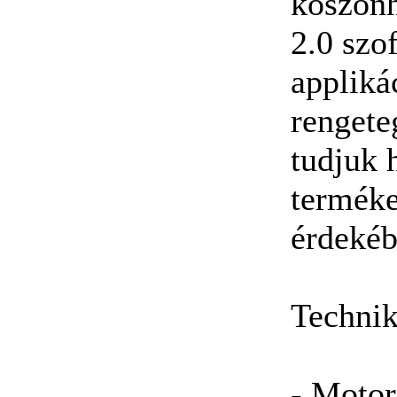
köszön
2.0 sz
appliká
rengete
tudjuk 
terméke
érdekéb
Technik
- Motor