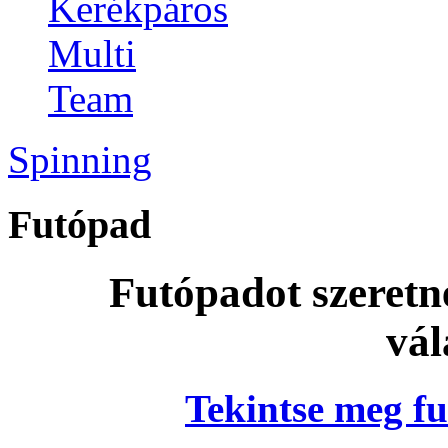
Kerékpáros
Multi
Team
Spinning
Futópad
Futópadot szeretn
vál
Tekintse meg fu