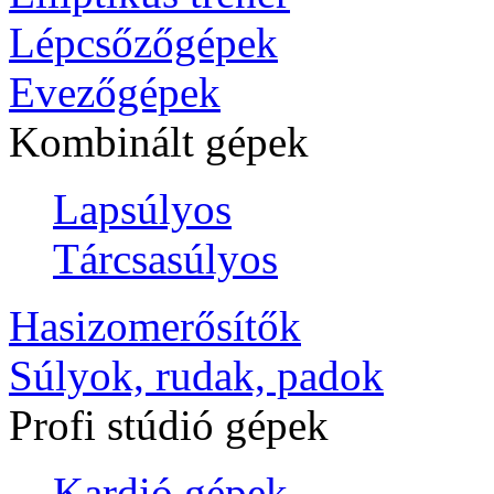
Lépcsőzőgépek
Evezőgépek
Kombinált gépek
Lapsúlyos
Tárcsasúlyos
Hasizomerősítők
Súlyok, rudak, padok
Profi stúdió gépek
Kardió gépek