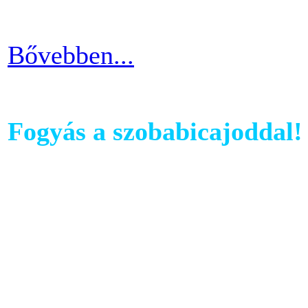
idővel.
Bővebben...
Fogyás a szobabicajoddal!
Ahhoz, hogy komoly és meg
szobabicajoddal elérni érde
Ha kezdő vagy a szobakerékp
ötlettel máris enyhíteni tu
időszakain.