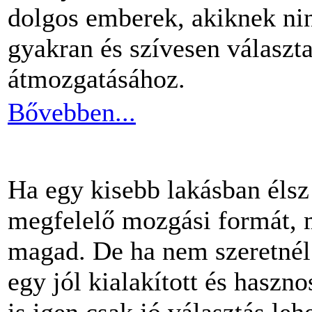
dolgos emberek, akiknek nin
gyakran és szívesen választ
átmozgatásához.
Bővebben...
Ha egy kisebb lakásban éls
megfelelő mozgási formát, m
magad. De ha nem szeretnél 
egy jól kialakított és haszn
is igen csak jó választás lehe