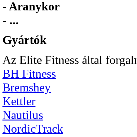
- Aranykor
- ...
Gyártók
Az Elite Fitness által forga
BH Fitness
Bremshey
Kettler
Nautilus
NordicTrack