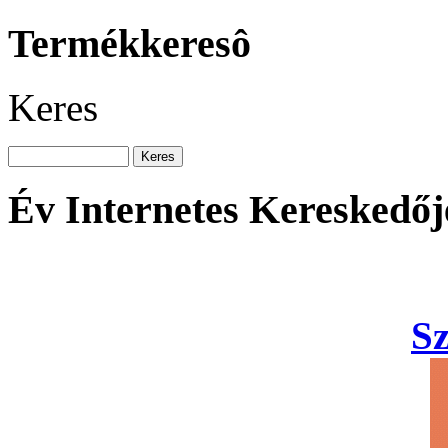
Termékkeresô
Keres
Év Internetes Kereskedőj
S