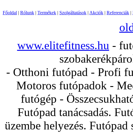
Főoldal
|
Rólunk
|
Termékek
|
Szolgáltatások
|
Akciók
|
Referenciák
|
ol
www.elitefitness.hu
- fut
szobakerékpárok
- Otthoni futópad - Profi f
Motoros futópadok - Mec
futógép - Összecsukhat
Futópad tanácsadás. Fut
üzembe helyezés. Futópad s