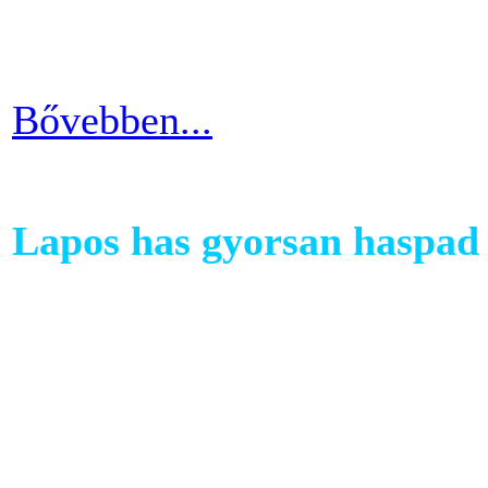
testépítésnek. A fizikai ter
eredményes és látványos is
Bővebben...
Lapos has gyorsan haspad 
A has az egyik legkényesebb
testünkön. Ezért ha picit e
mozgáshiány tekintetében és
gyarapodni. Ha változtatni s