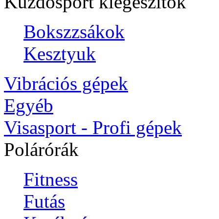
Küzdősport kiegészítők
Bokszzsákok
Kesztyuk
Vibrációs gépek
Egyéb
Visasport - Profi gépek
Polárórák
Fitness
Futás