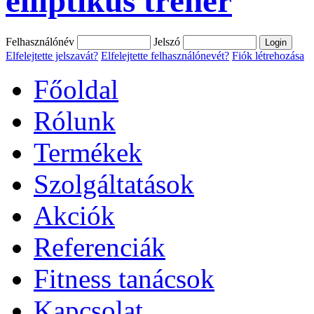
elliptikus tréner
Felhasználónév
Jelszó
Elfelejtette jelszavát?
Elfelejtette felhasználónevét?
Fiók létrehozása
Főoldal
Rólunk
Termékek
Szolgáltatások
Akciók
Referenciák
Fitness tanácsok
Kapcsolat