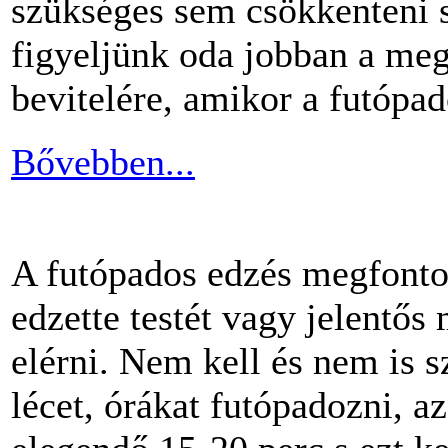
szükséges sem csökkenteni s
figyeljünk oda jobban a me
bevitelére, amikor a futópa
Bővebben...
A futópados edzés megfontol
edzette testét vagy jelentős
elérni. Nem kell és nem is 
lécet, órákat futópadozni, a