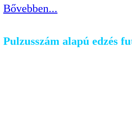
Bővebben...
Pulzusszám alapú edzés f
A futópadok világában szám
található, melyet követhetü
kondiba kerüljünk. A rendsz
ezért jó ha heti 3-4 alkalom
pulzusszám alapú edzésmóds
futni vágyók körében.