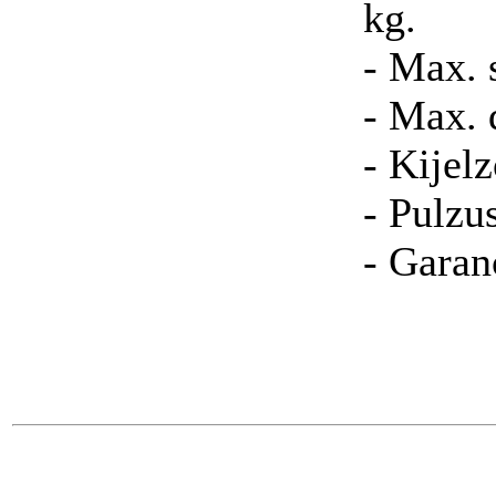
kg.
- Max. 
- Max. 
- Kijel
- Pulzu
- Garanc