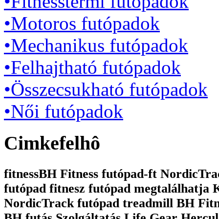
•Fitnesstermi futópadok
•Motoros futópadok
•Mechanikus futópadok
•Felhajtható futópadok
•Összecsukható futópadok
•Női futópadok
Cimkefelhô
fitnessBH Fitness futópad-ft NordicTrac
futópad fitnesz futópad megtalálhatja
NordicTrack futópad treadmill BH Fit
BH futás Szolgáltatás Life Gear Hercul