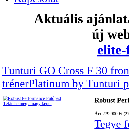
Aktuális ajánla
új we
elite
Tunturi GO Cross F 30 front
tréner
Platinum by Tunturi p
Robust Per
Tekintse meg a nagy képet
Ár:
279 900 Ft (2
Tegye f