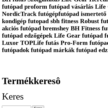
futópad proform futópad vásárlás Life 
NordicTrack futógépfutópad ismertető 
kondigép futopad sbh fitness Robust fu
akciós futópad bremshey BH Fitness fu
futópad edzőgépek Life Gear futópad 
Luxor TOPLife futás Pro-Form futópa
futópadok futópad márkák futópad edz
Termékkeresô
Keres