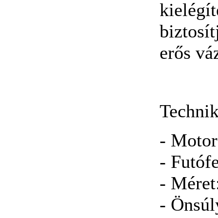
kielégí
biztosí
erős vá
Technik
- Motor
- Futóf
- Méret
- Önsúl