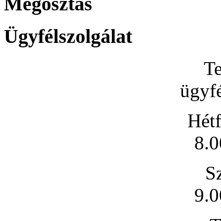
Megosztás
Ügyfélszolgálat
Te
ügyfé
Hétf
8.0
S
9.0