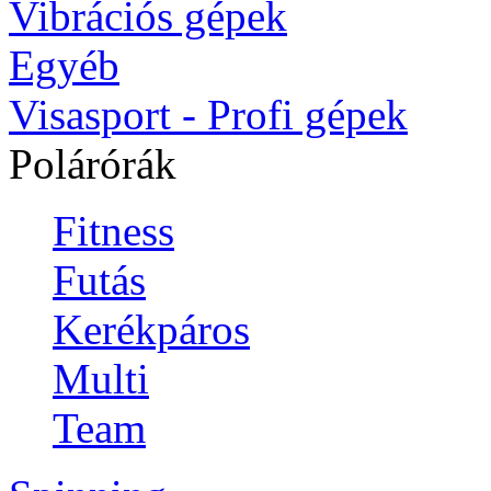
Vibrációs gépek
Egyéb
Visasport - Profi gépek
Polárórák
Fitness
Futás
Kerékpáros
Multi
Team