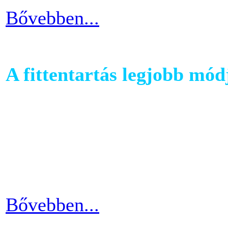
Bővebben...
A fittentartás legjobb mód
A kutatások és felmérések e
evezés a második legizzaszt
testépítésnek. A fizikai ter
eredményes és látványos is
Bővebben...