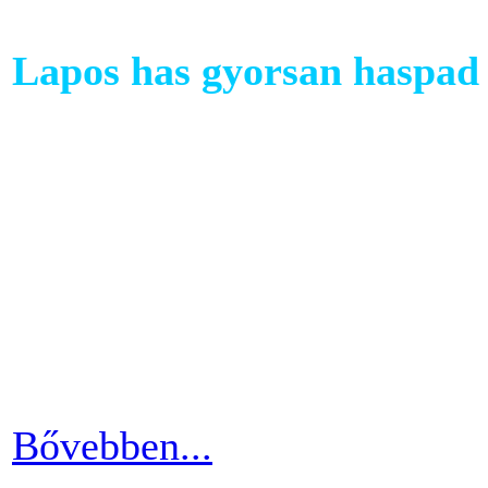
Lapos has gyorsan haspad 
A has az egyik legkényesebb
testünkön. Ezért ha picit e
mozgáshiány tekintetében és
gyarapodni. Ha változtatni s
strandolás közben nem szer
kínosan érezni a haspad biz
Bővebben...