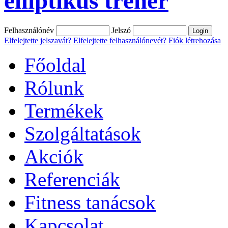
elliptikus tréner
Felhasználónév
Jelszó
Elfelejtette jelszavát?
Elfelejtette felhasználónevét?
Fiók létrehozása
Főoldal
Rólunk
Termékek
Szolgáltatások
Akciók
Referenciák
Fitness tanácsok
Kapcsolat