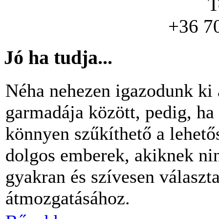
T
+36 7
Jó ha tudja...
Néha nehezen igazodunk ki 
garmadája között, pedig, ha 
könnyen szűkíthető a lehető
dolgos emberek, akiknek nin
gyakran és szívesen választ
átmozgatásához.