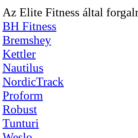
Az Elite Fitness által forga
BH Fitness
Bremshey
Kettler
Nautilus
NordicTrack
Proform
Robust
Tunturi
Weslo