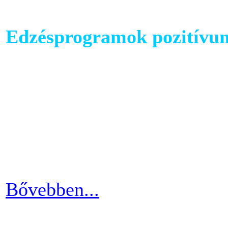
Edzésprogramok pozitívu
Futópados edzéseid során bi
computerében található edz
az edzés sikeres és töretle
programnál leragadni, hane
idővel.
Bővebben...