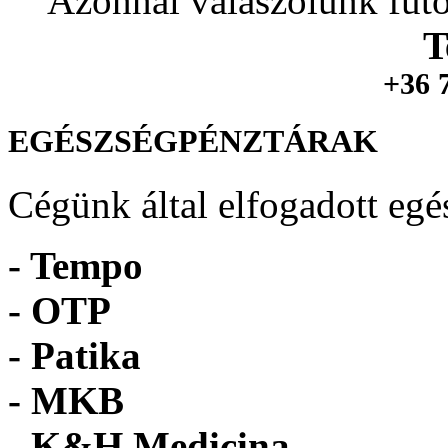
Azonnal válaszolunk futó
T
+36 
EGÉSZSÉGPÉNZTÁRAK
Cégünk által elfogadott egé
- Tempo
-
OTP
- Patika
- MKB
- K&H Medicina