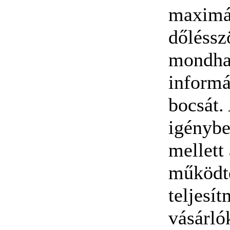
maximál
dőléssz
mondhat
informá
bocsát.
igénybe
mellett
működte
teljesí
vásárló