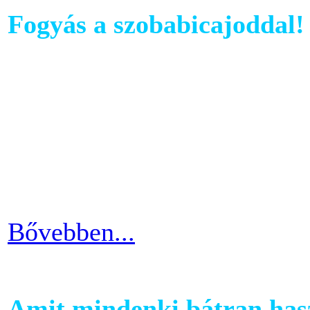
Fogyás a szobabicajoddal!
Ahhoz, hogy komoly és meg
szobabicajoddal elérni érde
Ha kezdő vagy a szobakerékp
ötlettel máris enyhíteni tu
időszakain.
Bővebben...
Amit mindenki bátran hasz