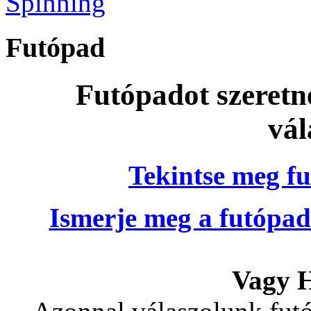
Spinning
Futópad
Futópadot szeretn
vál
Tekintse meg fu
Ismerje meg a futópad
Vagy H