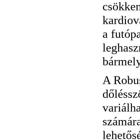
csökken
kardiov
a futóp
leghasz
bármely
A Robus
dőléssz
variálh
számára
lehetősé