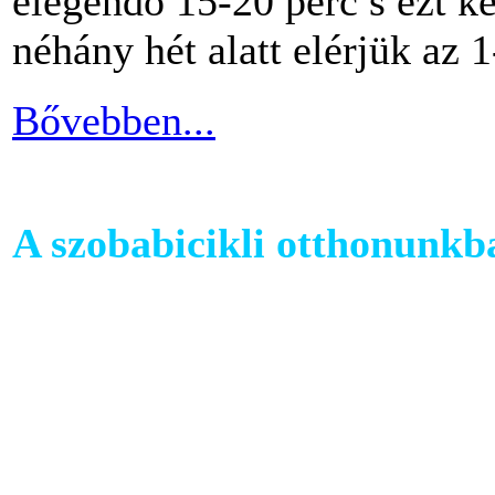
elegendő 15-20 perc s ezt k
néhány hét alatt elérjük az 1
Bővebben...
A szobabicikli otthonunkb
Egy szobakerékpár beszerzés
hogy hova fogjuk helyezni 
cikkünkben jótanácsokkal lát
kapcsolatban.