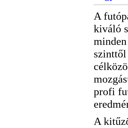
A futóp
kiváló 
minden 
szinttől
célközö
mozgást
profi f
eredmén
A kitűzö