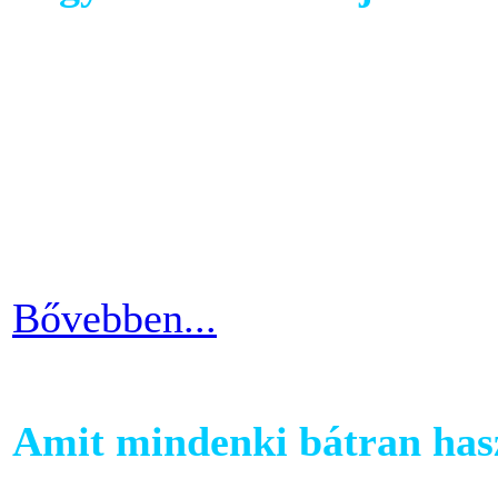
Ahhoz, hogy komoly és meg
szobabicajoddal elérni érde
Ha kezdő vagy a szobakerékp
ötlettel máris enyhíteni tu
időszakain.
Bővebben...
Amit mindenki bátran hasz