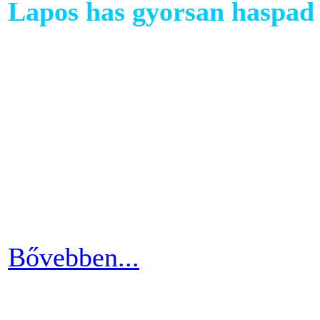
Lapos has gyorsan haspad 
A has az egyik legkényesebb
testünkön. Ezért ha picit e
mozgáshiány tekintetében és
gyarapodni. Ha változtatni s
strandolás közben nem szer
kínosan érezni a haspad biz
Bővebben...