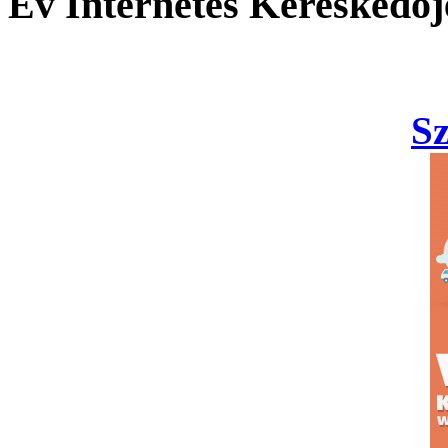
Év Internetes Kereskedőj
S