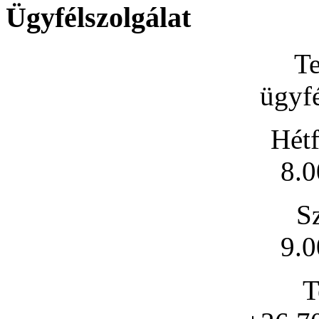
Ügyfélszolgálat
Te
ügyfé
Hétf
8.0
S
9.0
T