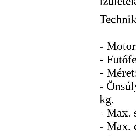
ízületek
Technik
- Motor
- Futóf
- Méret
- Önsúl
kg.
- Max. 
- Max. 