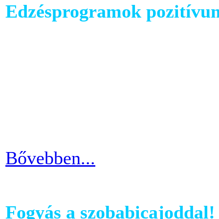
Edzésprogramok pozitívu
Futópados edzéseid során bi
computerében található edz
az edzés sikeres és töretle
programnál leragadni, hane
idővel.
Bővebben...
Fogyás a szobabicajoddal!