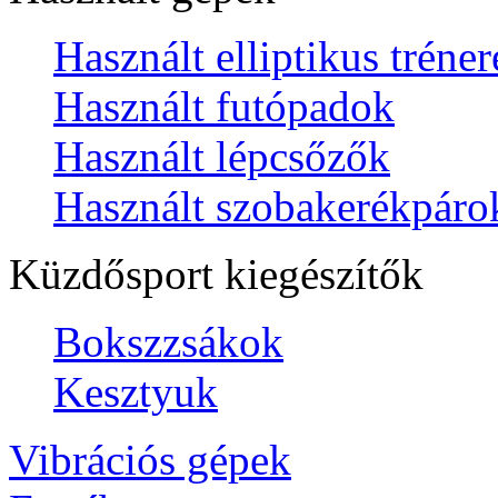
Használt elliptikus tréne
Használt futópadok
Használt lépcsőzők
Használt szobakerékpáro
Küzdősport kiegészítők
Bokszzsákok
Kesztyuk
Vibrációs gépek