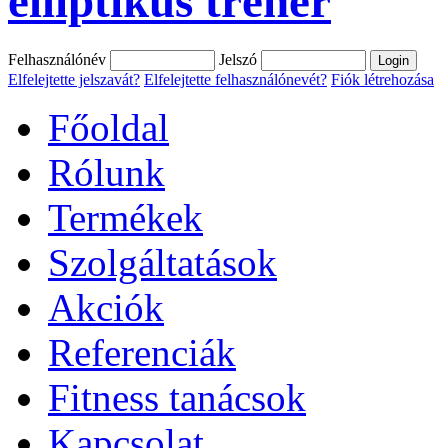
elliptikus tréner
Felhasználónév
Jelszó
Elfelejtette jelszavát?
Elfelejtette felhasználónevét?
Fiók létrehozása
Főoldal
Rólunk
Termékek
Szolgáltatások
Akciók
Referenciák
Fitness tanácsok
Kapcsolat