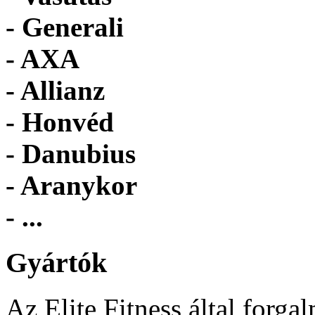
- Generali
- AXA
- Allianz
- Honvéd
- Danubius
- Aranykor
- ...
Gyártók
Az Elite Fitness által forga