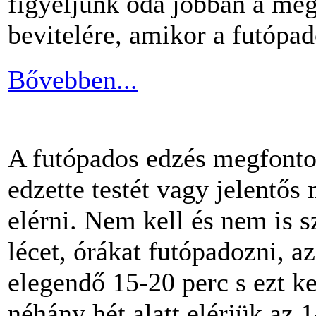
figyeljünk oda jobban a me
bevitelére, amikor a futópa
Bővebben...
A futópados edzés megfontol
edzette testét vagy jelentős
elérni. Nem kell és nem is 
lécet, órákat futópadozni, a
elegendő 15-20 perc s ezt k
néhány hét alatt elérjük az 1