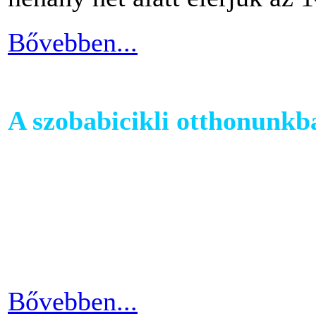
Bővebben...
A szobabicikli otthonunkb
Egy szobakerékpár beszerzés
hogy hova fogjuk helyezni 
cikkünkben jótanácsokkal lát
kapcsolatban.
Bővebben...