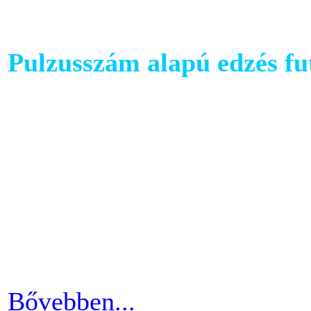
Pulzusszám alapú edzés f
A futópadok világában szám
található, melyet követhetü
kondiba kerüljünk. A rendsz
ezért jó ha heti 3-4 alkalom
pulzusszám alapú edzésmóds
futni vágyók körében.
Bővebben...