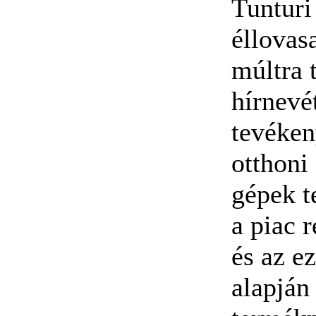
Tunturi
éllovas
múltra 
hírnevét
tevéken
otthoni
gépek te
a piac 
és az e
alapján