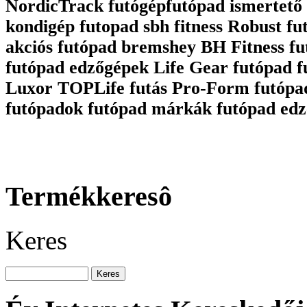
NordicTrack futógépfutópad ismertető 
kondigép futopad sbh fitness Robust fu
akciós futópad bremshey BH Fitness fu
futópad edzőgépek Life Gear futópad 
Luxor TOPLife futás Pro-Form futópa
futópadok futópad márkák futópad edz
Termékkeresô
Keres