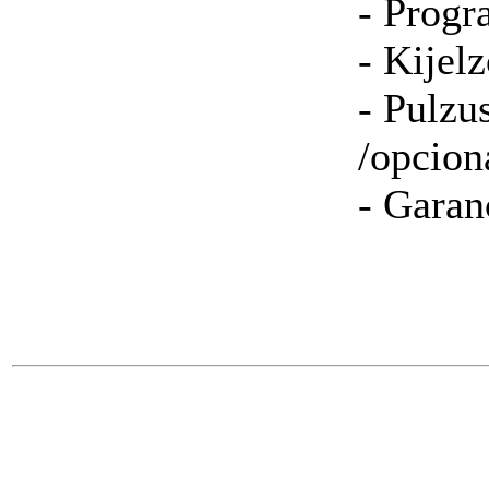
- Progr
- Kijel
- Pulzu
/opcioná
- Garanc