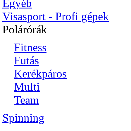
Egyéb
Visasport - Profi gépek
Polárórák
Fitness
Futás
Kerékpáros
Multi
Team
Spinning