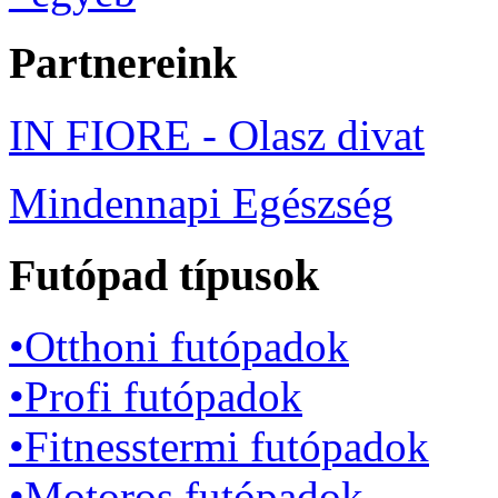
Partnereink
IN FIORE - Olasz divat
Mindennapi Egészség
Futópad típusok
•Otthoni futópadok
•Profi futópadok
•Fitnesstermi futópadok
•Motoros futópadok