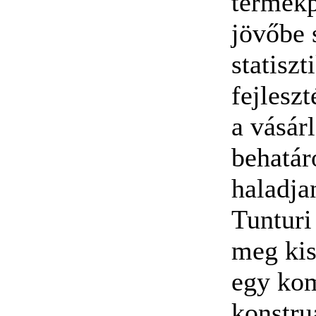
termékp
jövőbe 
statisz
fejlesz
a vásár
behatár
haladja
Tunturi
meg kis
egy kom
konstru