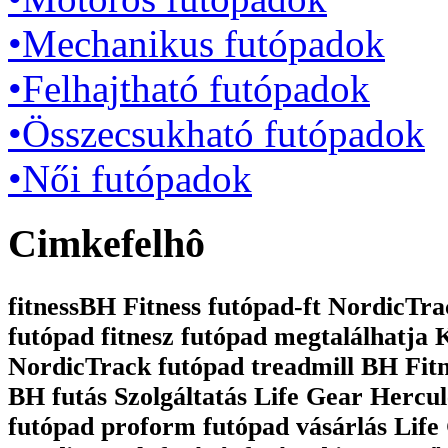
•Mechanikus futópadok
•Felhajtható futópadok
•Összecsukható futópadok
•Női futópadok
Cimkefelhô
fitnessBH Fitness futópad-ft NordicTrac
futópad fitnesz futópad megtalálhatja
NordicTrack futópad treadmill BH Fit
BH futás Szolgáltatás Life Gear Hercul
futópad proform futópad vásárlás Life 