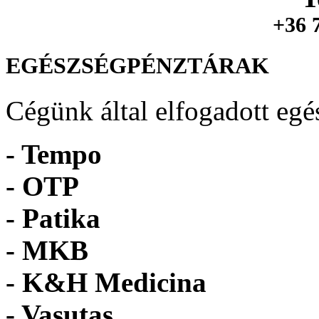
+36 
EGÉSZSÉGPÉNZTÁRAK
Cégünk által elfogadott egé
- Tempo
-
OTP
- Patika
- MKB
- K&H Medicina
- Vasutas