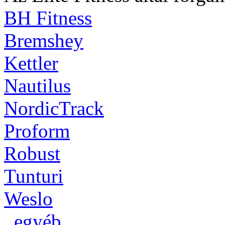
BH Fitness
Bremshey
Kettler
Nautilus
NordicTrack
Proform
Robust
Tunturi
Weslo
_egyéb