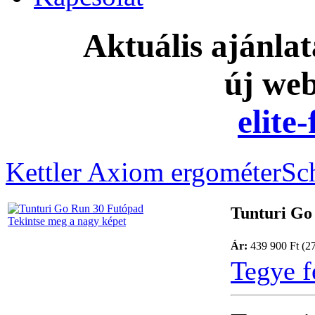
Aktuális ajánla
új we
elite
Kettler Axiom ergométer
Sc
Tunturi Go
Tekintse meg a nagy képet
Ár:
439 900 Ft (2
Tegye f