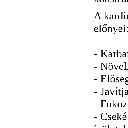
A kardi
előnyei
- Karban
- Növel
- Előseg
- Javítj
- Fokoz
- Cseké