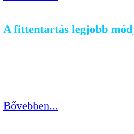
A fittentartás legjobb mód
A kutatások és felmérések e
evezés a második legizzaszt
testépítésnek. A fizikai ter
eredményes és látványos is
Bővebben...