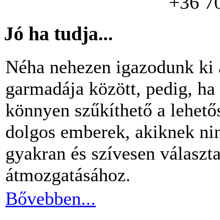
+36 7
Jó ha tudja...
Néha nehezen igazodunk ki 
garmadája között, pedig, ha 
könnyen szűkíthető a lehető
dolgos emberek, akiknek nin
gyakran és szívesen választ
átmozgatásához.
Bővebben...