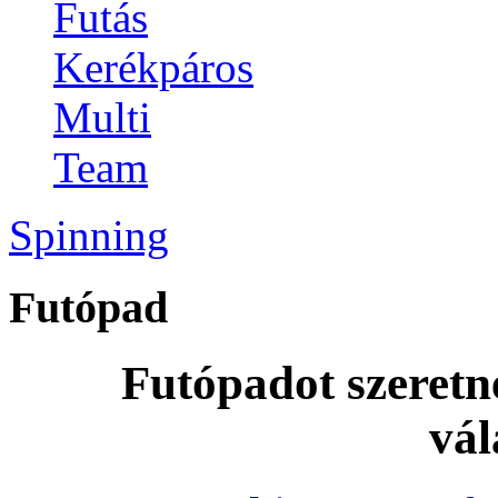
Futás
Kerékpáros
Multi
Team
Spinning
Futópad
Futópadot szeretn
vál