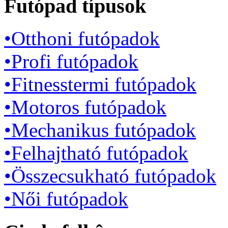
Futópad típusok
•Otthoni futópadok
•Profi futópadok
•Fitnesstermi futópadok
•Motoros futópadok
•Mechanikus futópadok
•Felhajtható futópadok
•Összecsukható futópadok
•Női futópadok