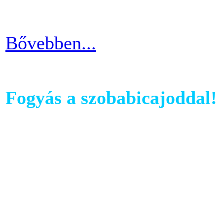
idővel.
Bővebben...
Fogyás a szobabicajoddal!
Ahhoz, hogy komoly és meg
szobabicajoddal elérni érde
Ha kezdő vagy a szobakerékp
ötlettel máris enyhíteni tu
időszakain.