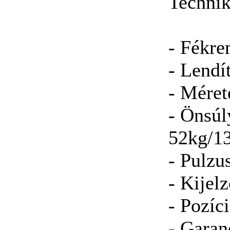
Technik
- Fékre
- Lendí
- Mére
- Önsúl
52kg/1
- Pulzu
- Kije
- Pozíc
- Garan