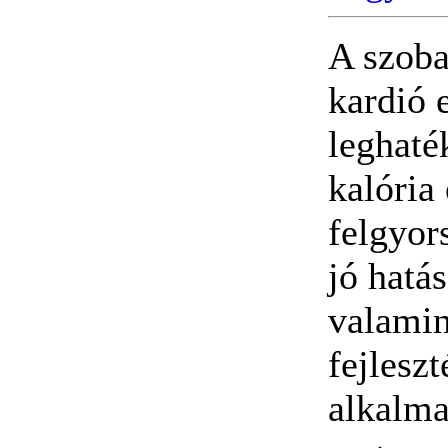
A szoba
kardió 
leghaté
kalória
felgyor
jó hatá
valamin
fejleszt
alkalma