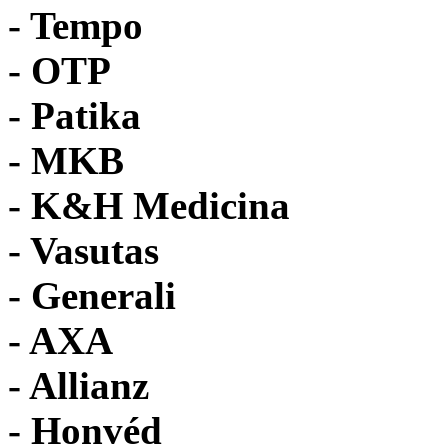
- Tempo
-
OTP
- Patika
- MKB
- K&H Medicina
- Vasutas
- Generali
- AXA
- Allianz
- Honvéd