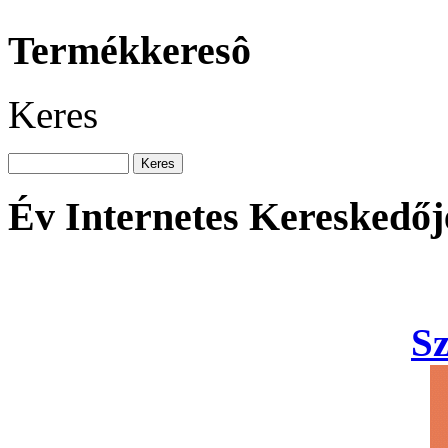
Termékkeresô
Keres
Év Internetes Kereskedőj
S