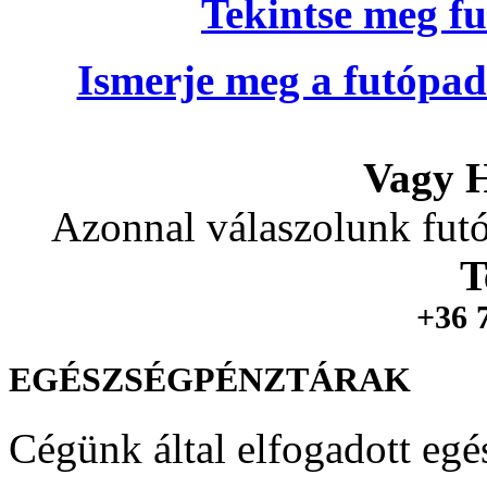
Tekintse meg fu
Ismerje meg a futópad
Vagy H
Azonnal válaszolunk futó
T
+36 
EGÉSZSÉGPÉNZTÁRAK
Cégünk által elfogadott egé