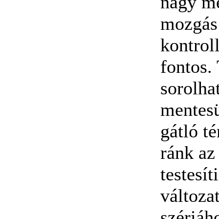
nagy mé
mozgás
kontroll
fontos.
sorolha
mentesü
gátló t
ránk az
testesí
változa
szériáh