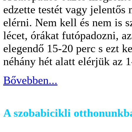
edzette testét vagy jelentős
elérni. Nem kell és nem is 
lécet, órákat futópadozni, a
elegendő 15-20 perc s ezt k
néhány hét alatt elérjük az 1
Bővebben...
A szobabicikli otthonunkb
Egy szobakerékpár beszerzés