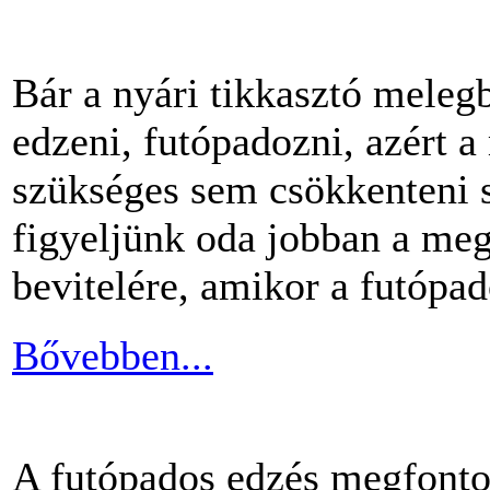
Bár a nyári tikkasztó meleg
edzeni, futópadozni, azért 
szükséges sem csökkenteni s
figyeljünk oda jobban a me
bevitelére, amikor a futópa
Bővebben...
A futópados edzés megfontol