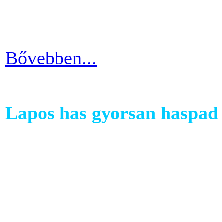
testépítésnek. A fizikai ter
eredményes és látványos is
Bővebben...
Lapos has gyorsan haspad 
A has az egyik legkényesebb
testünkön. Ezért ha picit e
mozgáshiány tekintetében és
gyarapodni. Ha változtatni s