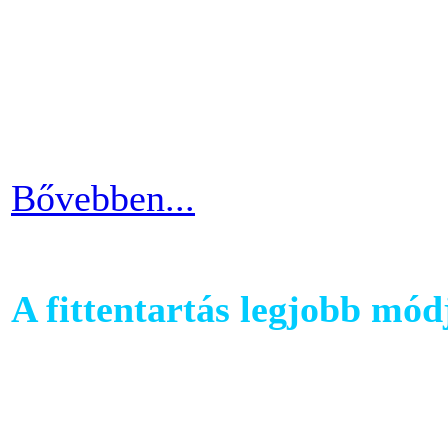
kondiba kerüljünk. A rendsz
ezért jó ha heti 3-4 alkalom
pulzusszám alapú edzésmóds
futni vágyók körében.
Bővebben...
A fittentartás legjobb mód
A kutatások és felmérések e
evezés a második legizzaszt