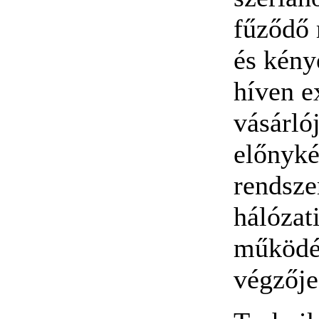
fűződő
és kény
híven ex
vásárló
előnyké
rendsze
hálózat
működés
végzője 