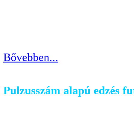
hogy hova fogjuk helyezni 
cikkünkben jótanácsokkal lát
kapcsolatban.
Bővebben...
Pulzusszám alapú edzés f
A futópadok világában szám
található, melyet követhetü