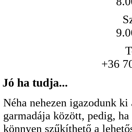
8.0
S
9.0
T
+36 7
Jó ha tudja...
Néha nehezen igazodunk ki 
garmadája között, pedig, ha 
könnyen szűkíthető a lehető