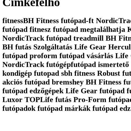
Cimkefelhô
fitnessBH Fitness futópad-ft NordicTrac
futópad fitnesz futópad megtalálhatja
NordicTrack futópad treadmill BH Fit
BH futás Szolgáltatás Life Gear Hercul
futópad proform futópad vásárlás Life 
NordicTrack futógépfutópad ismertető 
kondigép futopad sbh fitness Robust fu
akciós futópad bremshey BH Fitness fu
futópad edzőgépek Life Gear futópad 
Luxor TOPLife futás Pro-Form futópa
futópadok futópad márkák futópad edz