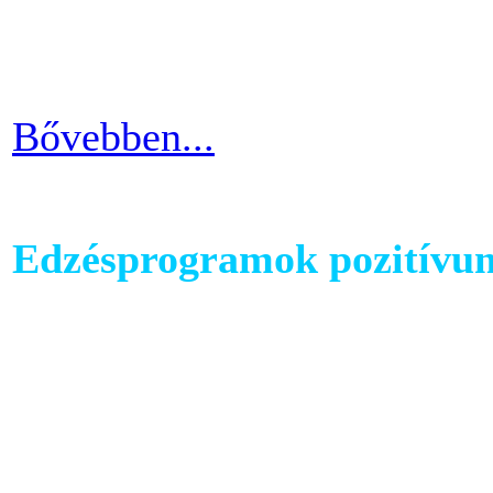
strandolás közben nem szer
kínosan érezni a haspad biz
Bővebben...
Edzésprogramok pozitívu
Futópados edzéseid során bi
computerében található edz
az edzés sikeres és töretle
programnál leragadni, hane