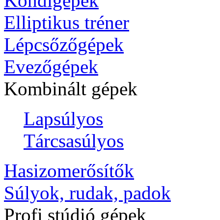
Kondigépek
Elliptikus tréner
Lépcsőzőgépek
Evezőgépek
Kombinált gépek
Lapsúlyos
Tárcsasúlyos
Hasizomerősítők
Súlyok, rudak, padok
Profi stúdió gépek