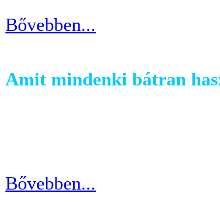
Bővebben...
Amit mindenki bátran hasz
Ha szeretnél rendszeresen m
számára egy otthoni fitnessg
elliptika hasznos és kitartó
Bővebben...