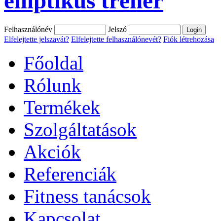
elliptikus tréner
Felhasználónév
Jelszó
Elfelejtette jelszavát?
Elfelejtette felhasználónevét?
Fiók létrehozása
Főoldal
Rólunk
Termékek
Szolgáltatások
Akciók
Referenciák
Fitness tanácsok
Kapcsolat