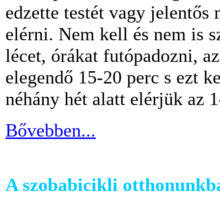
edzette testét vagy jelentős
elérni. Nem kell és nem is 
lécet, órákat futópadozni, a
elegendő 15-20 perc s ezt k
néhány hét alatt elérjük az 1
Bővebben...
A szobabicikli otthonunkb
Egy szobakerékpár beszerzés