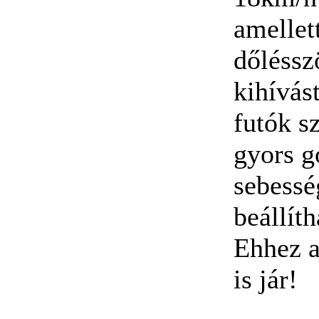
amellet
dőlésszö
kihívást
futók s
gyors 
sebessé
beállíth
Ehhez a
is jár!