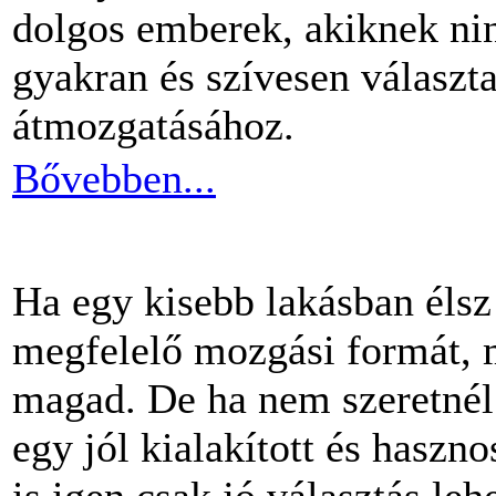
dolgos emberek, akiknek nin
gyakran és szívesen választ
átmozgatásához.
Bővebben...
Ha egy kisebb lakásban éls
megfelelő mozgási formát, m
magad. De ha nem szeretnél 
egy jól kialakított és haszn
is igen csak jó választás lehe