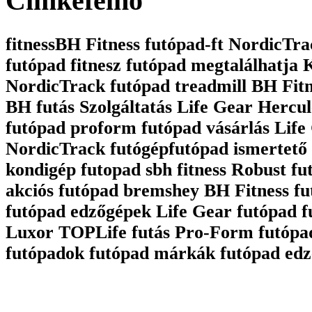
Cimkefelhô
fitnessBH Fitness futópad-ft NordicTrac
futópad fitnesz futópad megtalálhatja
NordicTrack futópad treadmill BH Fit
BH futás Szolgáltatás Life Gear Hercul
futópad proform futópad vásárlás Life 
NordicTrack futógépfutópad ismertető 
kondigép futopad sbh fitness Robust fu
akciós futópad bremshey BH Fitness fu
futópad edzőgépek Life Gear futópad 
Luxor TOPLife futás Pro-Form futópa
futópadok futópad márkák futópad edz