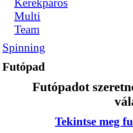
Kerékpáros
Multi
Team
Spinning
Futópad
Futópadot szeretn
vál
Tekintse meg fu