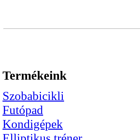
Termékeink
Szobabicikli
Futópad
Kondigépek
Elliptikus tréner