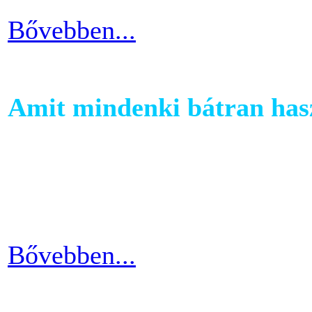
Bővebben...
Amit mindenki bátran hasz
Ha szeretnél rendszeresen m
számára egy otthoni fitnessg
elliptika hasznos és kitartó
Bővebben...