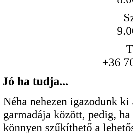
S
9.0
T
+36 7
Jó ha tudja...
Néha nehezen igazodunk ki 
garmadája között, pedig, ha 
könnyen szűkíthető a lehető