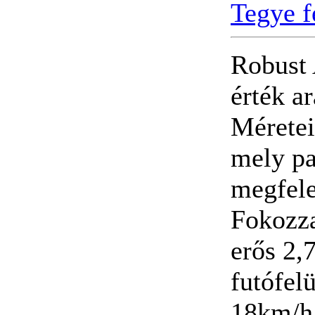
Tegye f
Robust 
érték a
Méretei
mely pa
megfele
Fokozza
erős 2,
futófelü
18km/h