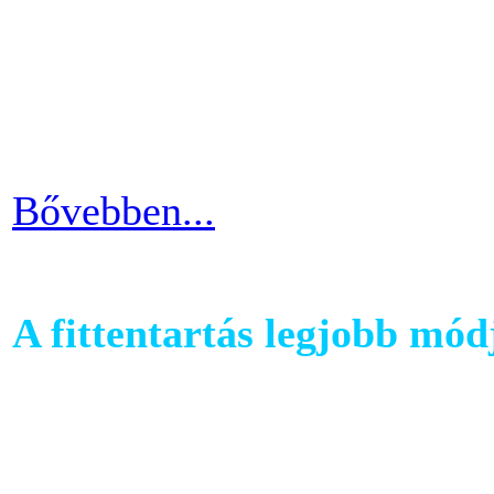
ezért jó ha heti 3-4 alkalom
pulzusszám alapú edzésmóds
futni vágyók körében.
Bővebben...
A fittentartás legjobb mód
A kutatások és felmérések e
evezés a második legizzaszt