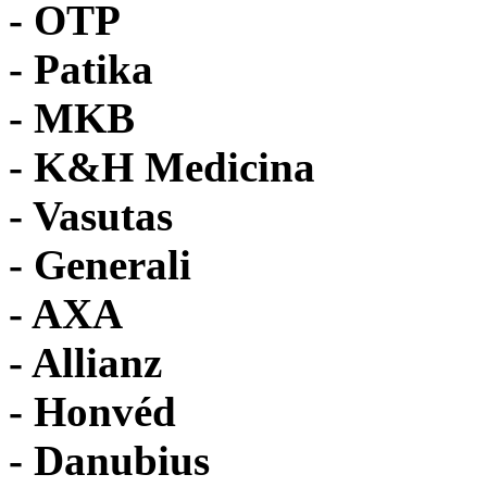
-
OTP
- Patika
- MKB
- K&H Medicina
- Vasutas
- Generali
- AXA
- Allianz
- Honvéd
- Danubius