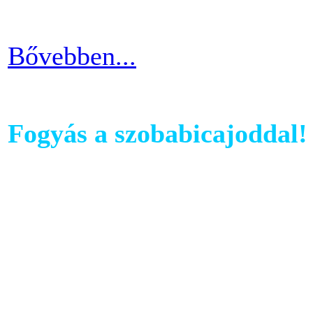
idővel.
Bővebben...
Fogyás a szobabicajoddal!
Ahhoz, hogy komoly és meg
szobabicajoddal elérni érde
Ha kezdő vagy a szobakerékp
ötlettel máris enyhíteni tu
időszakain.