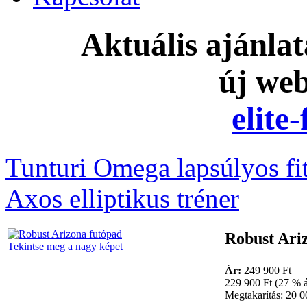
Aktuális ajánla
új we
elite
Tunturi Omega lapsúlyos fi
Axos elliptikus tréner
Robust Ari
Tekintse meg a nagy képet
Ár:
249 900 Ft
229 900 Ft (27 % á
Megtakarítás: 20 0