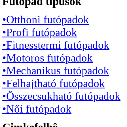
Futópad típusok
•Otthoni futópadok
•Profi futópadok
•Fitnesstermi futópadok
•Motoros futópadok
•Mechanikus futópadok
•Felhajtható futópadok
•Összecsukható futópadok
•Női futópadok