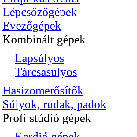
Lépcsőzőgépek
Evezőgépek
Kombinált gépek
Lapsúlyos
Tárcsasúlyos
Hasizomerősítők
Súlyok, rudak, padok
Profi stúdió gépek
Kardió gépek