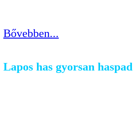
testépítésnek. A fizikai ter
eredményes és látványos is
Bővebben...
Lapos has gyorsan haspad 
A has az egyik legkényesebb
testünkön. Ezért ha picit e
mozgáshiány tekintetében és
gyarapodni. Ha változtatni s