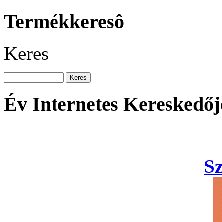
Termékkeresô
Keres
Év Internetes Kereskedőj
S