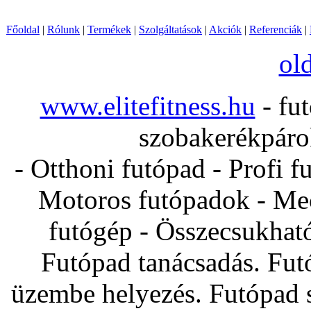
Főoldal
|
Rólunk
|
Termékek
|
Szolgáltatások
|
Akciók
|
Referenciák
|
ol
www.elitefitness.hu
- fut
szobakerékpárok
- Otthoni futópad - Profi f
Motoros futópadok - Mec
futógép - Összecsukhat
Futópad tanácsadás. Fut
üzembe helyezés. Futópad s