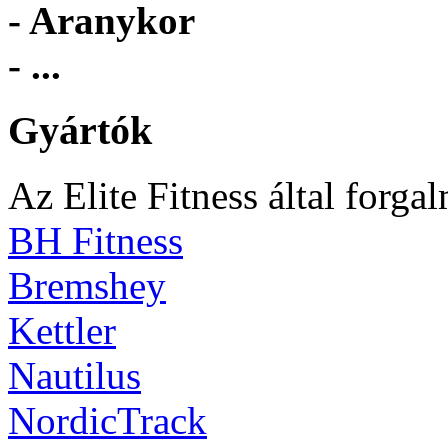
- Aranykor
- ...
Gyártók
Az Elite Fitness által forga
BH Fitness
Bremshey
Kettler
Nautilus
NordicTrack