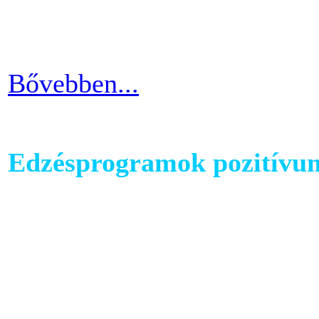
strandolás közben nem szer
kínosan érezni a haspad biz
Bővebben...
Edzésprogramok pozitívu
Futópados edzéseid során bi
computerében található edz
az edzés sikeres és töretle
programnál leragadni, hane