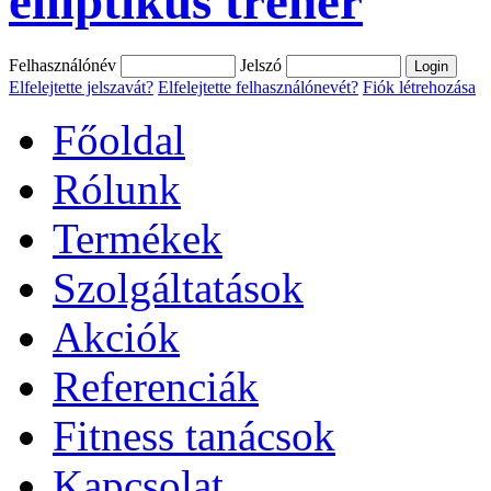
elliptikus tréner
Felhasználónév
Jelszó
Elfelejtette jelszavát?
Elfelejtette felhasználónevét?
Fiók létrehozása
Főoldal
Rólunk
Termékek
Szolgáltatások
Akciók
Referenciák
Fitness tanácsok
Kapcsolat