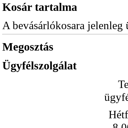
Kosár tartalma
A bevásárlókosara jelenleg 
Megosztás
Ügyfélszolgálat
Te
ügyfé
Hétf
8.0