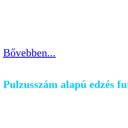
hogy hova fogjuk helyezni 
cikkünkben jótanácsokkal lát
kapcsolatban.
Bővebben...
Pulzusszám alapú edzés f
A futópadok világában szám
található, melyet követhetü
kondiba kerüljünk. A rendsz