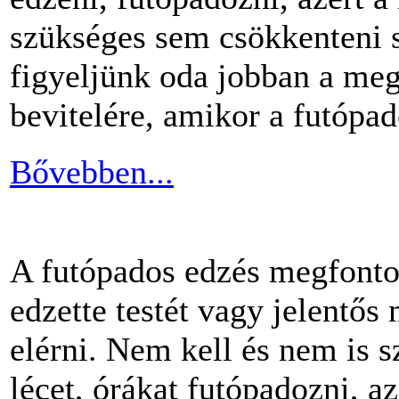
szükséges sem csökkenteni s
figyeljünk oda jobban a me
bevitelére, amikor a futópa
Bővebben...
A futópados edzés megfontol
edzette testét vagy jelentős
elérni. Nem kell és nem is 
lécet, órákat futópadozni, a