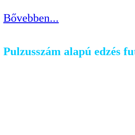
Bővebben...
Pulzusszám alapú edzés f
A futópadok világában szám
található, melyet követhetü
kondiba kerüljünk. A rendsz
ezért jó ha heti 3-4 alkalom
pulzusszám alapú edzésmóds