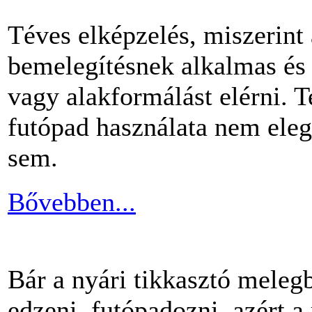
Téves elképzelés, miszerint
bemelegítésnek alkalmas és 
vagy alakformálást elérni.
futópad használata nem ele
sem.
Bővebben...
Bár a nyári tikkasztó meleg
edzeni, futópadozni, azért 