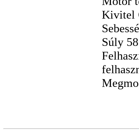
Motor t
Kivitel
Sebessé
Súly 58
Felhasz
felhasz
Megmoz