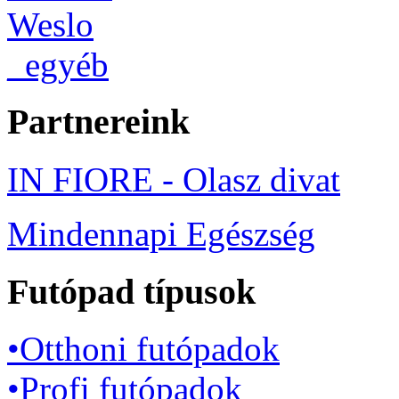
Weslo
_egyéb
Partnereink
IN FIORE - Olasz divat
Mindennapi Egészség
Futópad típusok
•Otthoni futópadok
•Profi futópadok