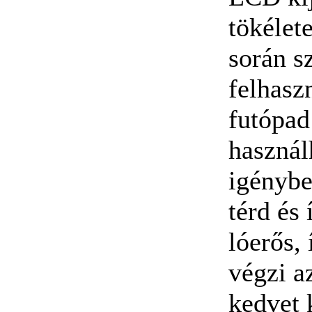
tökélet
során sz
felhasz
futópad
használ
igénybe
térd és 
lóerős,
végzi a
kedvet 