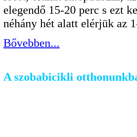
elegendő 15-20 perc s ezt k
néhány hét alatt elérjük az 1
Bővebben...
A szobabicikli otthonunkb
Egy szobakerékpár beszerzés
hogy hova fogjuk helyezni 
cikkünkben jótanácsokkal lát
kapcsolatban.