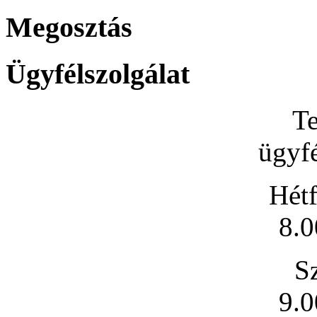
Megosztás
Ügyfélszolgálat
Te
ügyfé
Hétf
8.0
S
9.0