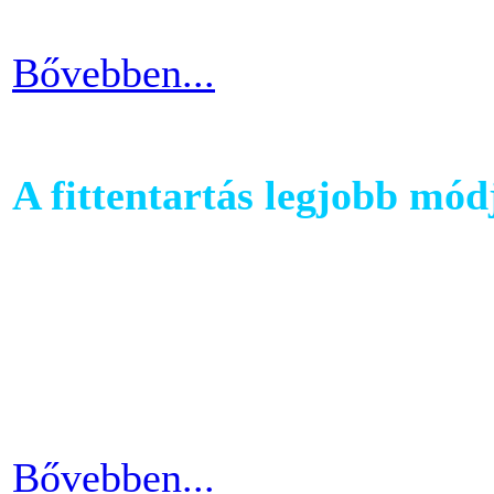
futni vágyók körében.
Bővebben...
A fittentartás legjobb mód
A kutatások és felmérések e
evezés a második legizzaszt
testépítésnek. A fizikai ter
eredményes és látványos is
Bővebben...