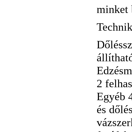
minket 
Technik
Dőléss
állíthat
Edzésm
2 felha
Egyéb 4
és dőlé
vázszer