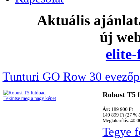
Aktuális ajánla
új we
elite
Tunturi GO Row 30 evezőp
Robust T5 
Tekintse meg a nagy képet
Ár:
189 900 Ft
149 899 Ft (27 % á
Megtakarítás: 40 0
Tegye f