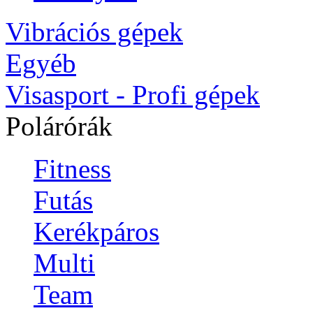
Vibrációs gépek
Egyéb
Visasport - Profi gépek
Polárórák
Fitness
Futás
Kerékpáros
Multi
Team