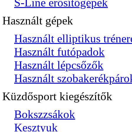
S-Line erősítőgépek
Használt gépek
Használt elliptikus tréne
Használt futópadok
Használt lépcsőzők
Használt szobakerékpáro
Küzdősport kiegészítők
Bokszzsákok
Kesztyuk