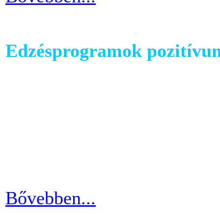
Edzésprogramok pozitívu
Futópados edzéseid során bi
computerében található edz
az edzés sikeres és töretle
programnál leragadni, hane
idővel.
Bővebben...