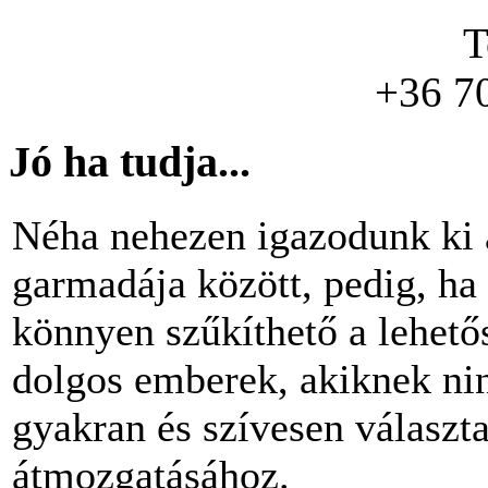
T
+36 7
Jó ha tudja...
Néha nehezen igazodunk ki 
garmadája között, pedig, ha 
könnyen szűkíthető a lehető
dolgos emberek, akiknek nin
gyakran és szívesen választ
átmozgatásához.