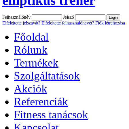
elliptikus tréner
Felhasználónév
Jelszó
Elfelejtette jelszavát?
Elfelejtette felhasználónevét?
Fiók létrehozása
Főoldal
Rólunk
Termékek
Szolgáltatások
Akciók
Referenciák
Fitness tanácsok
Kapcsolat