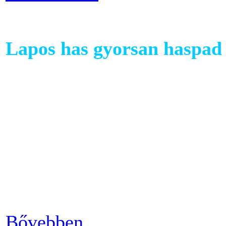
Lapos has gyorsan haspad 
A has az egyik legkényesebb
testünkön. Ezért ha picit e
mozgáshiány tekintetében és
gyarapodni. Ha változtatni s
strandolás közben nem szer
kínosan érezni a haspad biz
Bővebben...