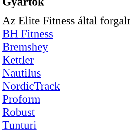
Gyártók
Az Elite Fitness által forga
BH Fitness
Bremshey
Kettler
Nautilus
NordicTrack
Proform
Robust
Tunturi