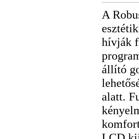
A Robus
esztéti
hívják 
program
állító 
lehetős
alatt. F
kényelm
komfort
LCD kij