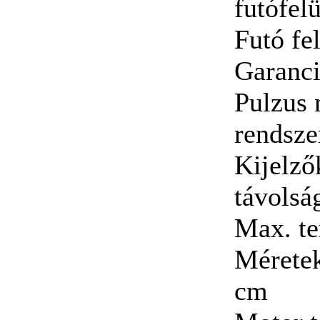
futófelü
Futó fe
Garanci
Pulzus 
rendszer
Kijelző
távolsá
Max. te
Méretek
cm