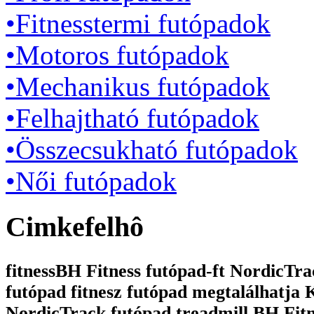
•Fitnesstermi futópadok
•Motoros futópadok
•Mechanikus futópadok
•Felhajtható futópadok
•Összecsukható futópadok
•Női futópadok
Cimkefelhô
fitnessBH Fitness futópad-ft NordicTrac
futópad fitnesz futópad megtalálhatja
NordicTrack futópad treadmill BH Fit