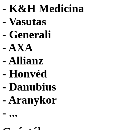
- K&H Medicina
- Vasutas
- Generali
- AXA
- Allianz
- Honvéd
- Danubius
- Aranykor
- ...