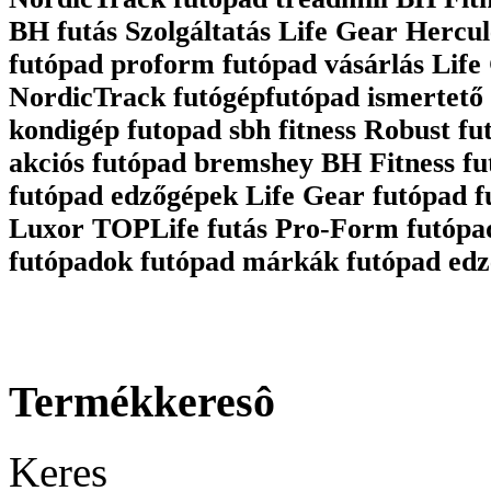
BH futás Szolgáltatás Life Gear Hercul
futópad proform futópad vásárlás Life 
NordicTrack futógépfutópad ismertető 
kondigép futopad sbh fitness Robust fu
akciós futópad bremshey BH Fitness fu
futópad edzőgépek Life Gear futópad 
Luxor TOPLife futás Pro-Form futópa
futópadok futópad márkák futópad edz
Termékkeresô
Keres