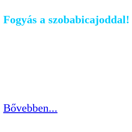
Fogyás a szobabicajoddal!
Ahhoz, hogy komoly és meg
szobabicajoddal elérni érde
Ha kezdő vagy a szobakerékp
ötlettel máris enyhíteni tu
időszakain.
Bővebben...