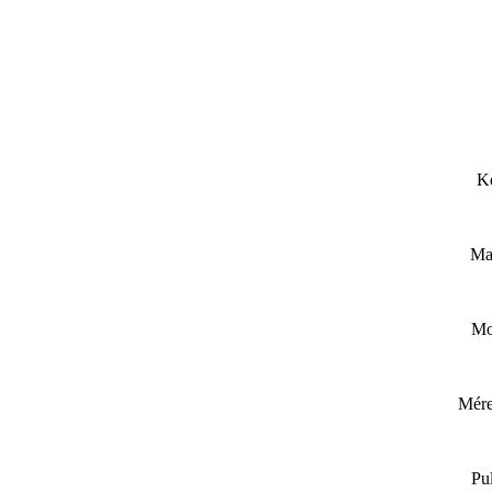
K
Max
Mo
Mére
Pu