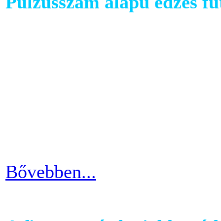
Pulzusszám alapú edzés f
A futópadok világában szám
található, melyet követhetü
kondiba kerüljünk. A rendsz
ezért jó ha heti 3-4 alkalom
pulzusszám alapú edzésmóds
futni vágyók körében.
Bővebben...