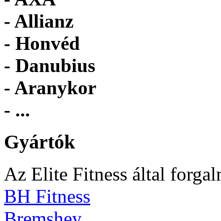
- Allianz
- Honvéd
- Danubius
- Aranykor
- ...
Gyártók
Az Elite Fitness által forga
BH Fitness
Bremshey