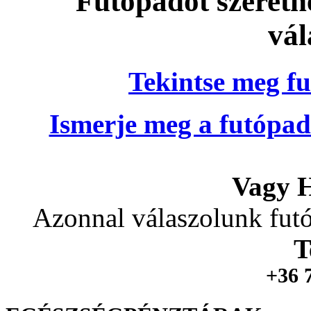
Futópadot szeretn
vál
Tekintse meg fu
Ismerje meg a futópad
Vagy H
Azonnal válaszolunk futó
T
+36 