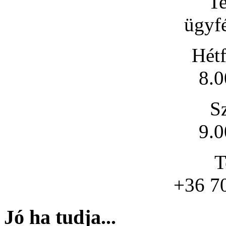
Te
ügyfé
Hétf
8.0
S
9.0
T
+36 7
Jó ha tudja...