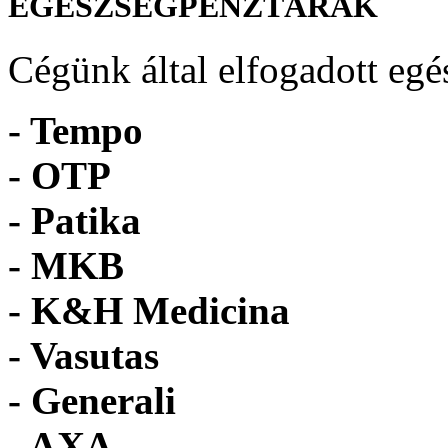
EGÉSZSÉGPÉNZTÁRAK
Cégünk által elfogadott egé
- Tempo
-
OTP
- Patika
- MKB
- K&H Medicina
- Vasutas
- Generali
- AXA