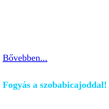
computerében található edz
az edzés sikeres és töretle
programnál leragadni, hane
idővel.
Bővebben...
Fogyás a szobabicajoddal!
Ahhoz, hogy komoly és meg