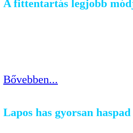
A fittentartás legjobb mód
A kutatások és felmérések e
evezés a második legizzaszt
testépítésnek. A fizikai ter
eredményes és látványos is
Bővebben...
Lapos has gyorsan haspad 
A has az egyik legkényesebb