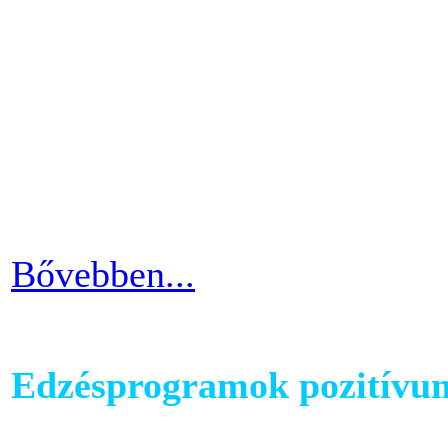
testünkön. Ezért ha picit e
mozgáshiány tekintetében és
gyarapodni. Ha változtatni s
strandolás közben nem szer
kínosan érezni a haspad biz
Bővebben...
Edzésprogramok pozitívu
Futópados edzéseid során bi