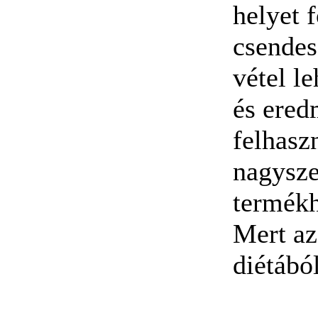
helyet f
csendes
vétel l
és ered
felhasz
nagysze
termékh
Mert az
diétából