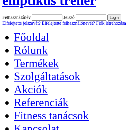
elliptikus tréner
Felhasználónév
Jelszó
Elfelejtette jelszavát?
Elfelejtette felhasználónevét?
Fiók létrehozása
Főoldal
Rólunk
Termékek
Szolgáltatások
Akciók
Referenciák
Fitness tanácsok
Kapcsolat