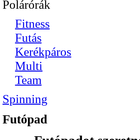
Polárórák
Fitness
Futás
Kerékpáros
Multi
Team
Spinning
Futópad