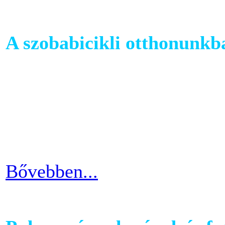
A szobabicikli otthonunkb
Egy szobakerékpár beszerzés
hogy hova fogjuk helyezni 
cikkünkben jótanácsokkal lát
kapcsolatban.
Bővebben...