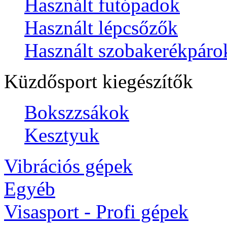
Használt futópadok
Használt lépcsőzők
Használt szobakerékpáro
Küzdősport kiegészítők
Bokszzsákok
Kesztyuk
Vibrációs gépek
Egyéb
Visasport - Profi gépek