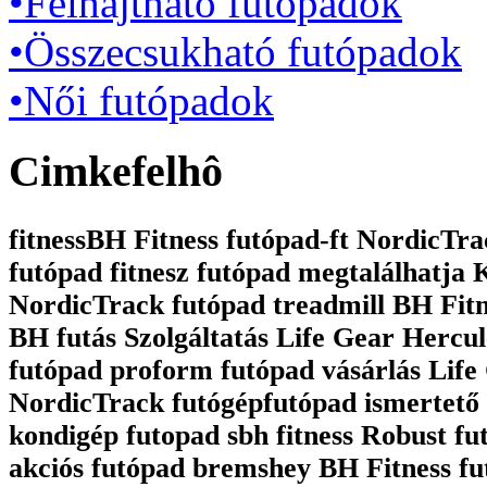
•Felhajtható futópadok
•Összecsukható futópadok
•Női futópadok
Cimkefelhô
fitnessBH Fitness futópad-ft NordicTrac
futópad fitnesz futópad megtalálhatja
NordicTrack futópad treadmill BH Fit
BH futás Szolgáltatás Life Gear Hercul
futópad proform futópad vásárlás Life 
NordicTrack futógépfutópad ismertető 
kondigép futopad sbh fitness Robust fu
akciós futópad bremshey BH Fitness fu