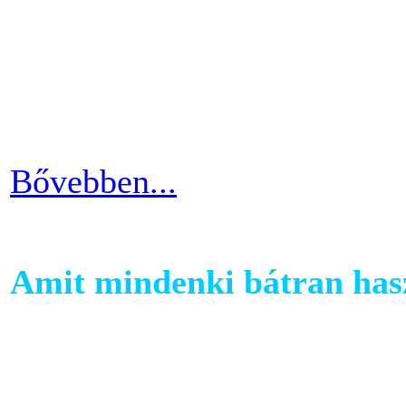
szobabicajoddal elérni érde
Ha kezdő vagy a szobakerékp
ötlettel máris enyhíteni tu
időszakain.
Bővebben...
Amit mindenki bátran hasz
Ha szeretnél rendszeresen m
számára egy otthoni fitnessg