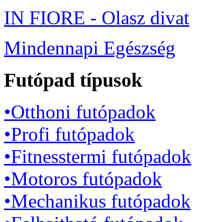
IN FIORE - Olasz divat
Mindennapi Egészség
Futópad típusok
•Otthoni futópadok
•Profi futópadok
•Fitnesstermi futópadok
•Motoros futópadok
•Mechanikus futópadok