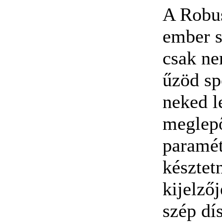
A Robus
ember s
csak ne
űzöd sp
neked l
meglepő
paramét
késztet
kijelző
szép dí