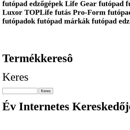
futópad edzőgépek Life Gear futópad 
Luxor TOPLife futás Pro-Form futópa
futópadok futópad márkák futópad edz
Termékkeresô
Keres
Év Internetes Kereskedőj