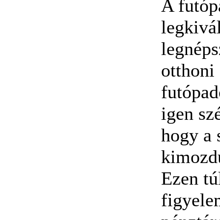
A futóp
legkivá
legnéps
otthoni
futópad
igen sz
hogy a 
kimozd
Ezen tú
figyele