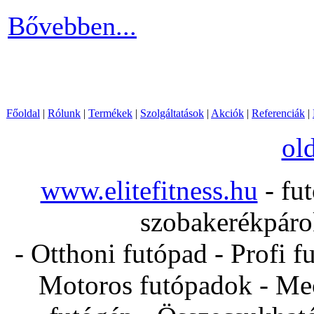
Bővebben...
Főoldal
|
Rólunk
|
Termékek
|
Szolgáltatások
|
Akciók
|
Referenciák
|
ol
www.elitefitness.hu
- fut
szobakerékpárok
- Otthoni futópad - Profi f
Motoros futópadok - Mec