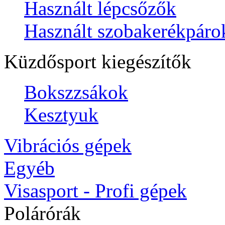
Használt lépcsőzők
Használt szobakerékpáro
Küzdősport kiegészítők
Bokszzsákok
Kesztyuk
Vibrációs gépek
Egyéb
Visasport - Profi gépek
Polárórák