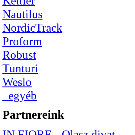
Kettler
Nautilus
NordicTrack
Proform
Robust
Tunturi
Weslo
_egyéb
Partnereink
IN FIORE - Olasz divat