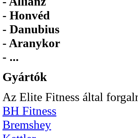
- Allianz
- Honvéd
- Danubius
- Aranykor
- ...
Gyártók
Az Elite Fitness által forga
BH Fitness
Bremshey