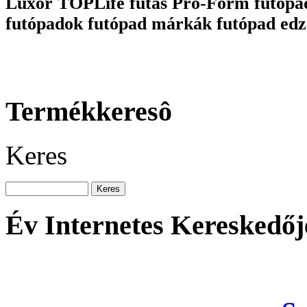
Luxor TOPLife futás Pro-Form futópa
futópadok futópad márkák futópad edz
Termékkeresô
Keres
Év Internetes Kereskedőj