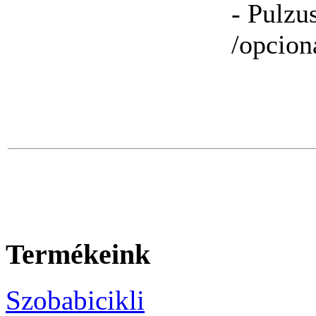
- Pulzu
/opcioná
Termékeink
Szobabicikli