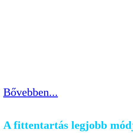
A futópadok világában szám
található, melyet követhetü
kondiba kerüljünk. A rendsz
ezért jó ha heti 3-4 alkalom
pulzusszám alapú edzésmóds
futni vágyók körében.
Bővebben...
A fittentartás legjobb mód