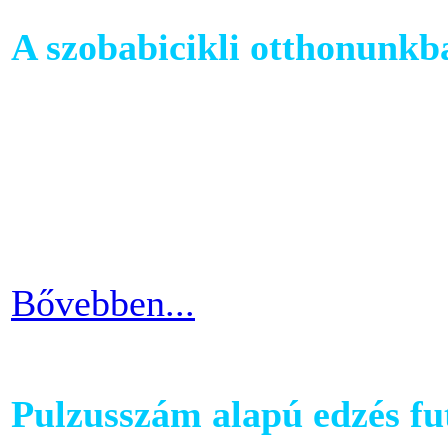
A szobabicikli otthonunkb
Egy szobakerékpár beszerzés
hogy hova fogjuk helyezni 
cikkünkben jótanácsokkal lát
kapcsolatban.
Bővebben...
Pulzusszám alapú edzés f