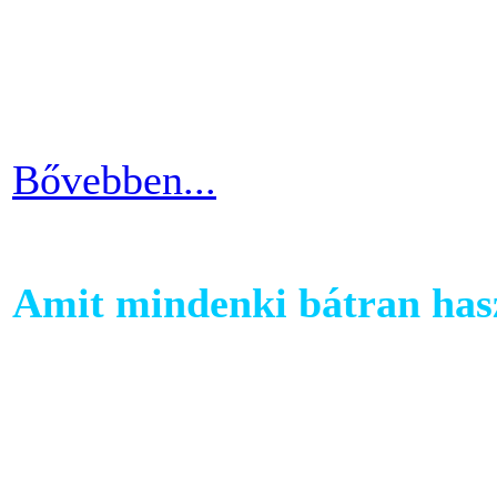
Ha kezdő vagy a szobakerékp
ötlettel máris enyhíteni tu
időszakain.
Bővebben...
Amit mindenki bátran hasz
Ha szeretnél rendszeresen m
számára egy otthoni fitnessg
elliptika hasznos és kitartó