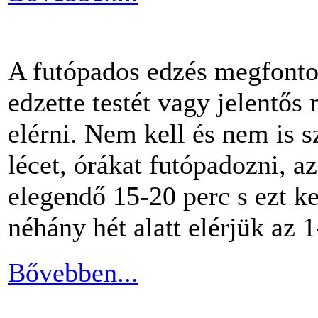
A futópados edzés megfontol
edzette testét vagy jelentős
elérni. Nem kell és nem is 
lécet, órákat futópadozni, a
elegendő 15-20 perc s ezt k
néhány hét alatt elérjük az 1
Bővebben...