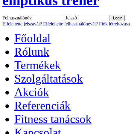
elliptikus tréner
Felhasználónév
Jelszó
Elfelejtette jelszavát?
Elfelejtette felhasználónevét?
Fiók létrehozása
Főoldal
Rólunk
Termékek
Szolgáltatások
Akciók
Referenciák
Fitness tanácsok
Kapcsolat