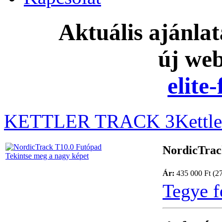
Aktuális ajánla
új we
elite
KETTLER TRACK 3
Kettl
NordicTrac
Tekintse meg a nagy képet
Ár:
435 000 Ft (2
Tegye f