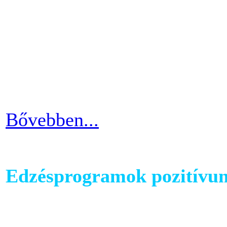
mozgáshiány tekintetében és
gyarapodni. Ha változtatni s
strandolás közben nem szer
kínosan érezni a haspad biz
Bővebben...
Edzésprogramok pozitívu
Futópados edzéseid során bi