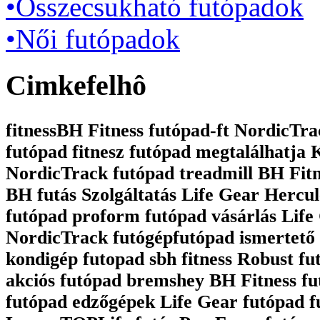
•Összecsukható futópadok
•Női futópadok
Cimkefelhô
fitnessBH Fitness futópad-ft NordicTrac
futópad fitnesz futópad megtalálhatja
NordicTrack futópad treadmill BH Fit
BH futás Szolgáltatás Life Gear Hercul
futópad proform futópad vásárlás Life 
NordicTrack futógépfutópad ismertető 
kondigép futopad sbh fitness Robust fu
akciós futópad bremshey BH Fitness fu
futópad edzőgépek Life Gear futópad 