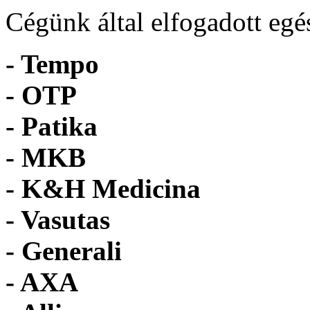
Cégünk által elfogadott egé
- Tempo
-
OTP
- Patika
- MKB
- K&H Medicina
- Vasutas
- Generali
- AXA