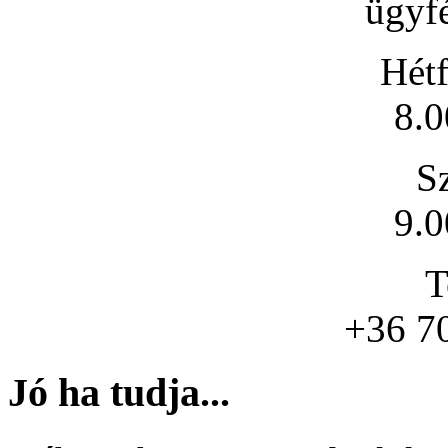
ügyfé
Hétf
8.0
S
9.0
T
+36 7
Jó ha tudja...