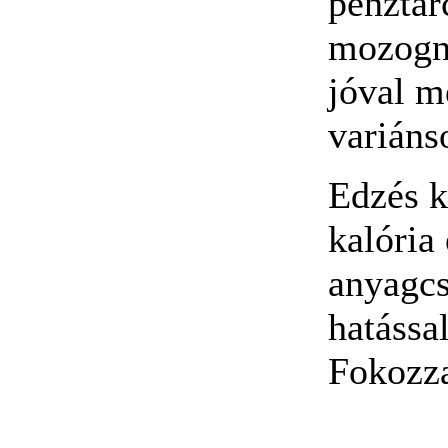
pénztár
mozogni
jóval m
variáns
Edzés k
kalória
anyagcs
hatással
Fokozza