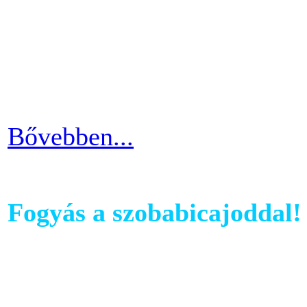
computerében található edz
az edzés sikeres és töretle
programnál leragadni, hane
idővel.
Bővebben...
Fogyás a szobabicajoddal!
Ahhoz, hogy komoly és meg
szobabicajoddal elérni érde