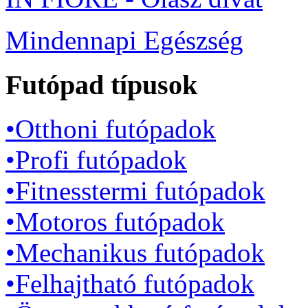
Mindennapi Egészség
Futópad típusok
•Otthoni futópadok
•Profi futópadok
•Fitnesstermi futópadok
•Motoros futópadok
•Mechanikus futópadok
•Felhajtható futópadok