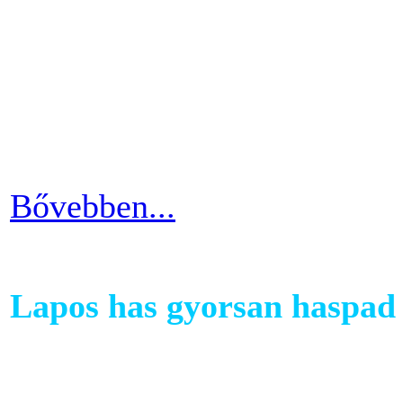
A kutatások és felmérések e
evezés a második legizzaszt
testépítésnek. A fizikai ter
eredményes és látványos is
Bővebben...
Lapos has gyorsan haspad 
A has az egyik legkényesebb
testünkön. Ezért ha picit e