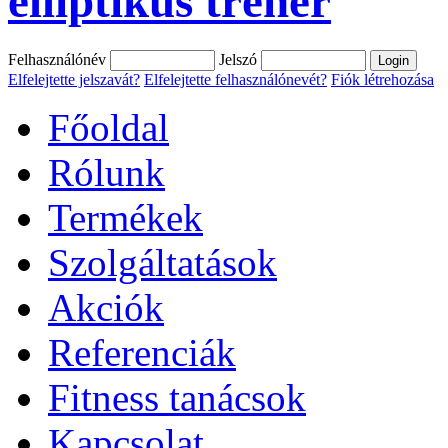
elliptikus tréner
Felhasználónév
Jelszó
Elfelejtette jelszavát?
Elfelejtette felhasználónevét?
Fiók létrehozása
Főoldal
Rólunk
Termékek
Szolgáltatások
Akciók
Referenciák
Fitness tanácsok
Kapcsolat