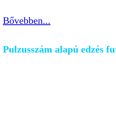
kapcsolatban.
Bővebben...
Pulzusszám alapú edzés f
A futópadok világában szám
található, melyet követhetü
kondiba kerüljünk. A rendsz
ezért jó ha heti 3-4 alkalom
pulzusszám alapú edzésmóds