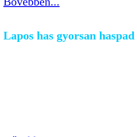
Bővebben...
Lapos has gyorsan haspad 
A has az egyik legkényesebb
testünkön. Ezért ha picit e
mozgáshiány tekintetében és
gyarapodni. Ha változtatni s
strandolás közben nem szer
kínosan érezni a haspad biz