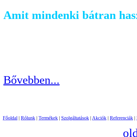
Amit mindenki bátran hasz
Ha szeretnél rendszeresen m
számára egy otthoni fitnessg
elliptika hasznos és kitartó
Bővebben...
Főoldal
|
Rólunk
|
Termékek
|
Szolgáltatások
|
Akciók
|
Referenciák
|
ol