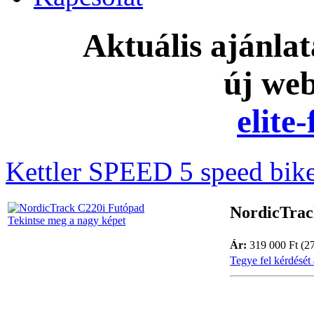
Aktuális ajánla
új we
elite
Kettler SPEED 5 speed bik
NordicTrac
Tekintse meg a nagy képet
Ár:
319 000 Ft (2
Tegye fel kérdését