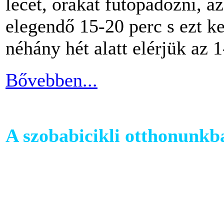
lécet, órákat futópadozni, a
elegendő 15-20 perc s ezt k
néhány hét alatt elérjük az 1
Bővebben...
A szobabicikli otthonunkb
Egy szobakerékpár beszerzés
hogy hova fogjuk helyezni 
cikkünkben jótanácsokkal lát