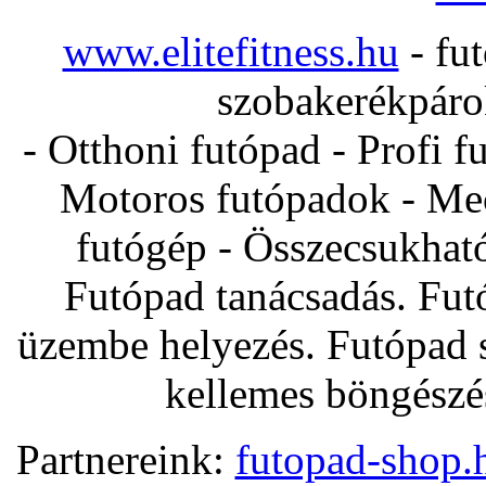
www.elitefitness.hu
- fut
szobakerékpárok
- Otthoni futópad - Profi f
Motoros futópadok - Mec
futógép - Összecsukhat
Futópad tanácsadás. Fut
üzembe helyezés. Futópad s
kellemes böngészés
Partnereink:
futopad-shop.h