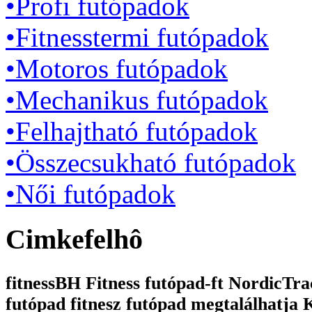
•Profi futópadok
•Fitnesstermi futópadok
•Motoros futópadok
•Mechanikus futópadok
•Felhajtható futópadok
•Összecsukható futópadok
•Női futópadok
Cimkefelhô
fitnessBH Fitness futópad-ft NordicTrac
futópad fitnesz futópad megtalálhatja