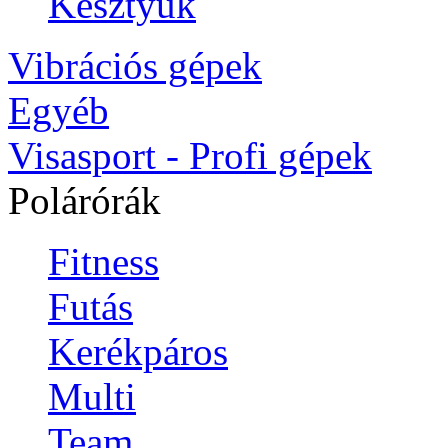
Kesztyuk
Vibrációs gépek
Egyéb
Visasport - Profi gépek
Polárórák
Fitness
Futás
Kerékpáros
Multi
Team