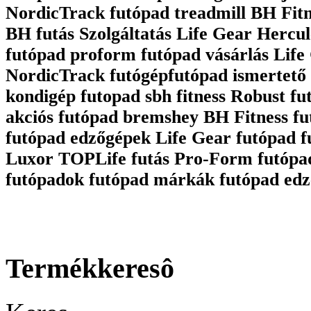
NordicTrack futópad treadmill BH Fit
BH futás Szolgáltatás Life Gear Hercul
futópad proform futópad vásárlás Life 
NordicTrack futógépfutópad ismertető 
kondigép futopad sbh fitness Robust fu
akciós futópad bremshey BH Fitness fu
futópad edzőgépek Life Gear futópad 
Luxor TOPLife futás Pro-Form futópa
futópadok futópad márkák futópad edz
Termékkeresô