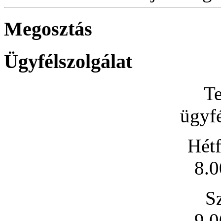
Megosztás
Ügyfélszolgálat
Te
ügyfé
Hétf
8.0
S
9.0