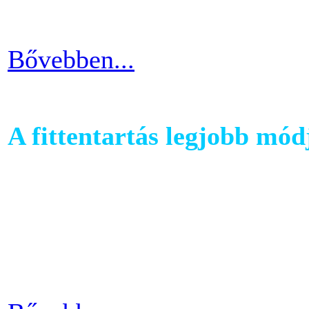
futni vágyók körében.
Bővebben...
A fittentartás legjobb mód
A kutatások és felmérések e
evezés a második legizzaszt
testépítésnek. A fizikai ter
eredményes és látványos is