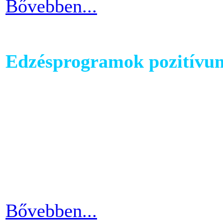
Bővebben...
Edzésprogramok pozitívu
Futópados edzéseid során bi
computerében található edz
az edzés sikeres és töretle
programnál leragadni, hane
idővel.
Bővebben...