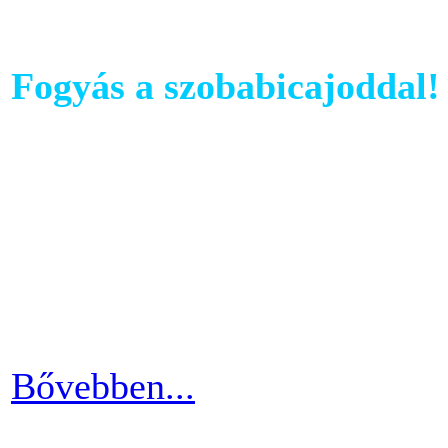
Fogyás a szobabicajoddal!
Ahhoz, hogy komoly és meg
szobabicajoddal elérni érde
Ha kezdő vagy a szobakerékp
ötlettel máris enyhíteni tu
időszakain.
Bővebben...