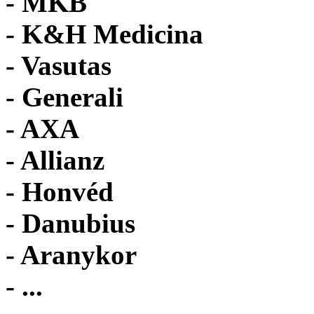
- MKB
- K&H Medicina
- Vasutas
- Generali
- AXA
- Allianz
- Honvéd
- Danubius
- Aranykor
- ...