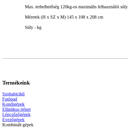
Max. terhelhetőség 120kg-os maximális felhasználói súly;
Méretek (H x SZ x M) 145 x 108 x 208 cm
Súly - kg
Termékeink
Szobabicikli
Futópad
Kondigépek
Elliptikus tréner
Lépcsőzőgépek
Evezőgépek
Kombinált gépek