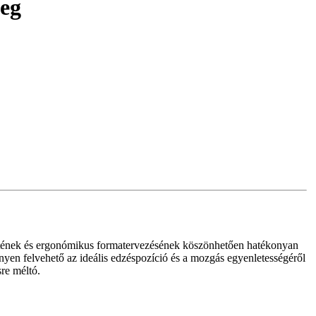
meg
zetének és ergonómikus formatervezésének köszönhetően hatékonyan
önnyen felvehető az ideális edzéspozíció és a mozgás egyenletességéről
re méltó.