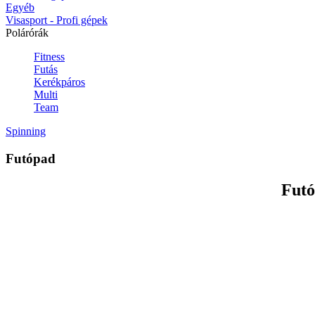
Egyéb
Visasport - Profi gépek
Polárórák
Fitness
Futás
Kerékpáros
Multi
Team
Spinning
Futópad
Futó