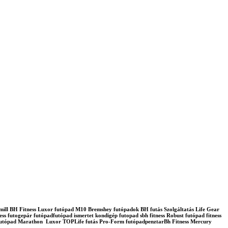
admill BH Fitness Luxor futópad M10 Bremshey futópadok BH futás Szolgáltatás Life Gear
ss futogepár futópadfutópad ismertet kondigép futopad sbh fitness Robust futópad fitness
lo futópad Marathon Luxor TOPLife futás Pro-Form futópadpenztarBh Fitness Mercury