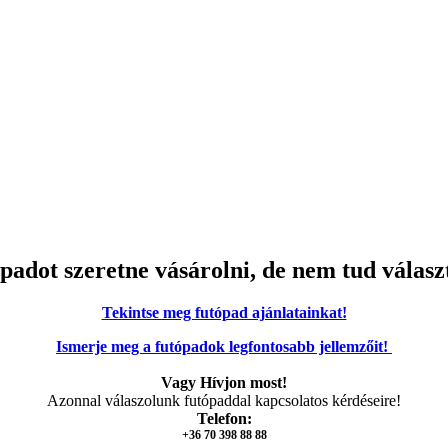
padot szeretne vásárolni, de nem tud válasz
Tekintse meg futópad ajánlatainkat!
Ismerje meg a futópadok legfontosabb jellemzőit!
Vagy Hívjon most!
Azonnal válaszolunk futópaddal kapcsolatos kérdéseire!
Telefon:
+36 70 398 88 88