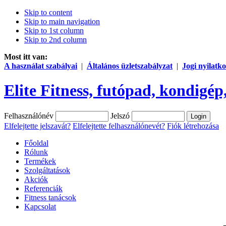
Skip to content
Skip to main navigation
Skip to 1st column
Skip to 2nd column
Most itt van:
A használat szabályai
|
Általános üzletszabályzat
|
Jogi nyilatko
Elite Fitness, futópad, kondigép,
Felhasználónév
Jelszó
Elfelejtette jelszavát?
Elfelejtette felhasználónevét?
Fiók létrehozása
Főoldal
Rólunk
Termékek
Szolgáltatások
Akciók
Referenciák
Fitness tanácsok
Kapcsolat