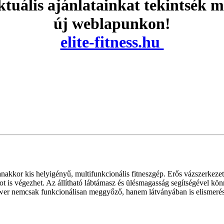
tuális ajánlatainkat tekintsék 
új weblapunkon!
elite-fitness.hu
nakkor kis helyigényű, multifunkcionális fitneszgép. Erős vázszerke
latot is végezhet. Az állítható lábtámasz és ülésmagasság segítségével k
wer nemcsak funkcionálisan meggyőző, hanem látványában is elismerés