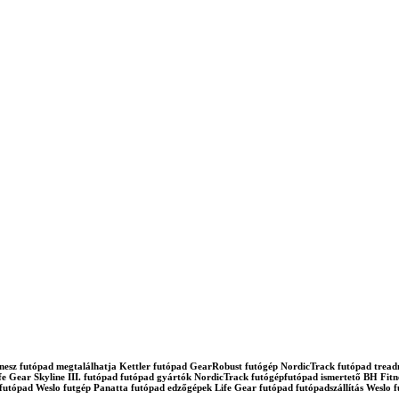
d fitnesz futópad megtalálhatja Kettler futópad GearRobust futógép NordicTrack futópad tre
e Gear Skyline III. futópad futópad gyártók NordicTrack futógépfutópad ismertető BH Fitne
tfutópad Weslo futgép Panatta futópad edzőgépek Life Gear futópad futópadszállítás Wes