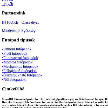
_egyéb
Partnereink
IN FIORE - Olasz divat
Mindennapi Egészség
Futópad típusok
•Otthoni futópadok
•Profi futópadok
•Fitnesstermi futópadok
•Motoros futópadok
•Mechanikus futópadok
•Felhajtható futópadok
•Összecsukható futópadok
•Női futópadok
Cimkefelhô
fitnessBH Fitness futópad-ft NordicTrack futógépekfitness gép szállítás használt futópa
Hercules fitnessgép LifePro-Form Garancia Steelflex futópad proform futópad vásárlás Lif
gép gyártók futópad plaza futógép akciós futópad bremshey BH Fitness futógép Kapcsola
futópad üzlet futópadok futópad márkák futópad edzés