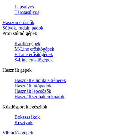
Lapsúlyos
Tárcsasúlyos
Hasizomerősítők
Súlyok, rudak, padok
Profi stúdió gépek
Kardió gépek
M-Line erősítőgépek
E-Line erősítőgépek
S-Line erősítőgépek
Használt gépek
Használt elliptikus trénerek
Használt futópadok
Használt lépcsőzők
Használt szobakerékpárok
Küzdősport kiegészítők
Bokszzsákok
Kesztyuk
Vibrációs gépek