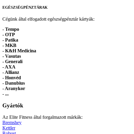
EGÉSZSÉGPÉNZTÁRAK
Cégünk által elfogadott egészségpénztár kártyák:
- Tempo
-
OTP
- Patika
- MKB
- K&H Medicina
- Vasutas
- Generali
- AXA
- Allianz
- Honvéd
- Danubius
- Aranykor
- ...
Gyártók
Az Elite Fitness által forgalmazott márkák:
Bremshey
Kettler
Robust