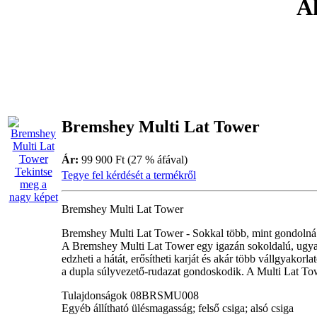
Ak
Bremshey Multi Lat Tower
Ár:
99 900 Ft (27 % áfával)
Tekintse
Tegye fel kérdését a termékről
meg a
nagy képet
Bremshey Multi Lat Tower
Bremshey Multi Lat Tower - Sokkal több, mint gondolná
A Bremshey Multi Lat Tower egy igazán sokoldalú, ugya
edzheti a hátát, erősítheti karját és akár több vállgyakor
a dupla súlyvezető-rudazat gondoskodik. A Multi Lat To
Tulajdonságok 08BRSMU008
Egyéb állítható ülésmagasság; felső csiga; alsó csiga