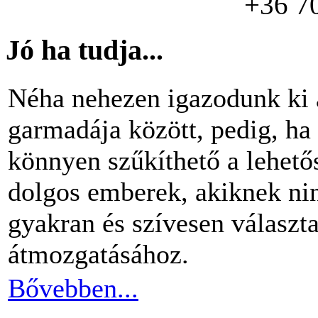
+36 7
Jó ha tudja...
Néha nehezen igazodunk ki 
garmadája között, pedig, ha 
könnyen szűkíthető a lehető
dolgos emberek, akiknek nin
gyakran és szívesen választ
átmozgatásához.
Bővebben...