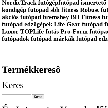
NordicTrack futógépfutópad ismertető 
kondigép futopad sbh fitness Robust fu
akciós futópad bremshey BH Fitness fu
futópad edzőgépek Life Gear futópad 
Luxor TOPLife futás Pro-Form futópa
futópadok futópad márkák futópad edz
Termékkeresô
Keres