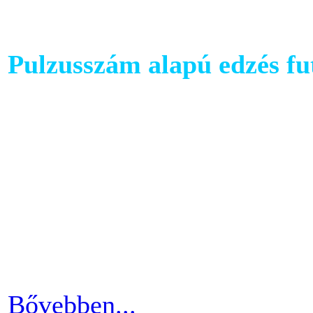
Pulzusszám alapú edzés f
A futópadok világában szám
található, melyet követhetü
kondiba kerüljünk. A rendsz
ezért jó ha heti 3-4 alkalom
pulzusszám alapú edzésmóds
futni vágyók körében.
Bővebben...