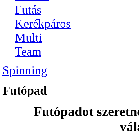
Futás
Kerékpáros
Multi
Team
Spinning
Futópad
Futópadot szeretn
vál