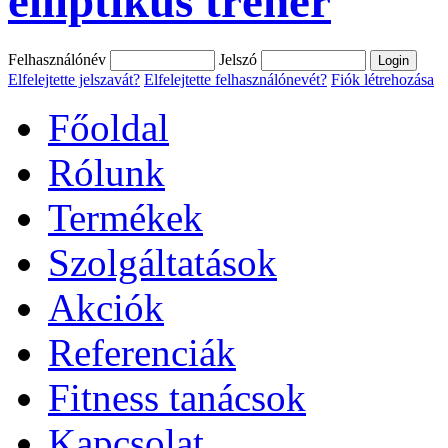
elliptikus tréner
Felhasználónév
Jelszó
Elfelejtette jelszavát?
Elfelejtette felhasználónevét?
Fiók létrehozása
Főoldal
Rólunk
Termékek
Szolgáltatások
Akciók
Referenciák
Fitness tanácsok
Kapcsolat