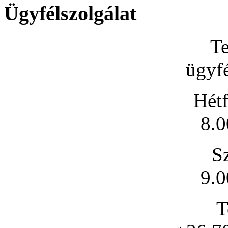
Ügyfélszolgálat
Te
ügyfé
Hétf
8.0
S
9.0
T