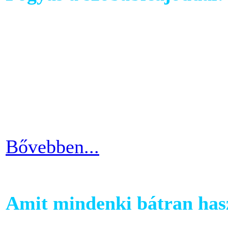
Ahhoz, hogy komoly és meg
szobabicajoddal elérni érde
Ha kezdő vagy a szobakerékp
ötlettel máris enyhíteni tu
időszakain.
Bővebben...
Amit mindenki bátran hasz