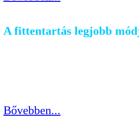
A fittentartás legjobb mód
A kutatások és felmérések e
evezés a második legizzaszt
testépítésnek. A fizikai ter
eredményes és látványos is
Bővebben...