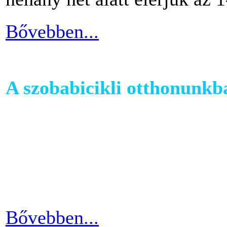
Bővebben...
A szobabicikli otthonunkb
Egy szobakerékpár beszerzés
hogy hova fogjuk helyezni 
cikkünkben jótanácsokkal lát
kapcsolatban.
Bővebben...