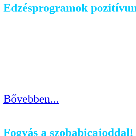
Edzésprogramok pozitívu
Futópados edzéseid során bi
computerében található edz
az edzés sikeres és töretle
programnál leragadni, hane
idővel.
Bővebben...
Fogyás a szobabicajoddal!