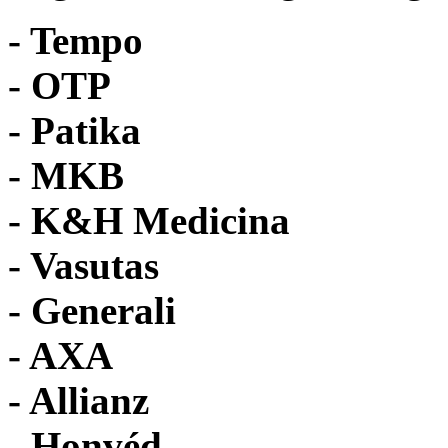
- Tempo
-
OTP
- Patika
- MKB
- K&H Medicina
- Vasutas
- Generali
- AXA
- Allianz
- Honvéd