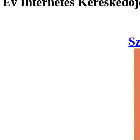
Év Internetes Kereskedőj
S