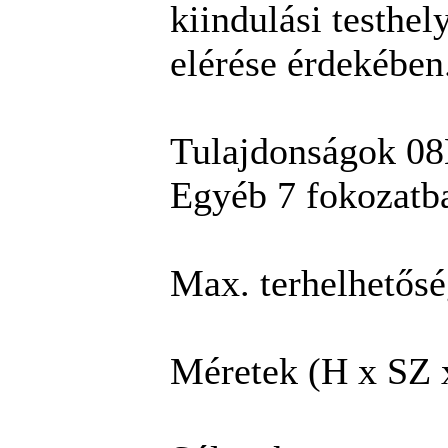
kiindulási testhel
elérése érdekében
Tulajdonságok 
Egyéb 7 fokozatba
Max. terhelhetős
Méretek (H x SZ 