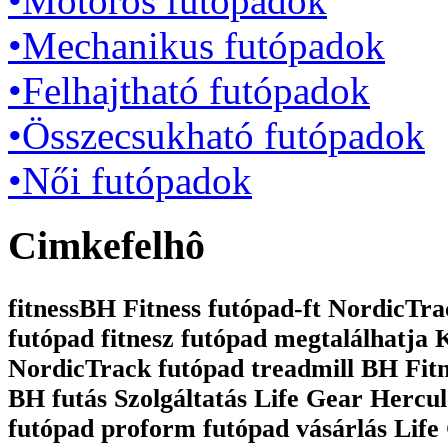
•Motoros futópadok
•Mechanikus futópadok
•Felhajtható futópadok
•Összecsukható futópadok
•Női futópadok
Cimkefelhô
fitnessBH Fitness futópad-ft NordicTrac
futópad fitnesz futópad megtalálhatja
NordicTrack futópad treadmill BH Fit
BH futás Szolgáltatás Life Gear Hercul
futópad proform futópad vásárlás Life 