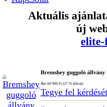
Aktuális ajánla
új we
elite
Bremshey guggoló állvány
Ár:
69 900 Ft (27 % áfával)
Tegye fel kérdésé