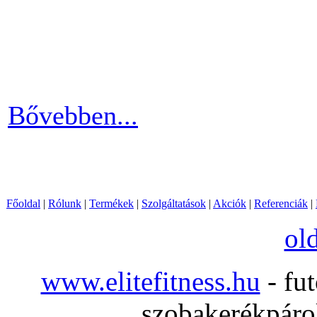
Ha szeretnél rendszeresen m
számára egy otthoni fitnessg
elliptika hasznos és kitartó
Bővebben...
Főoldal
|
Rólunk
|
Termékek
|
Szolgáltatások
|
Akciók
|
Referenciák
|
ol
www.elitefitness.hu
- fut
szobakerékpárok