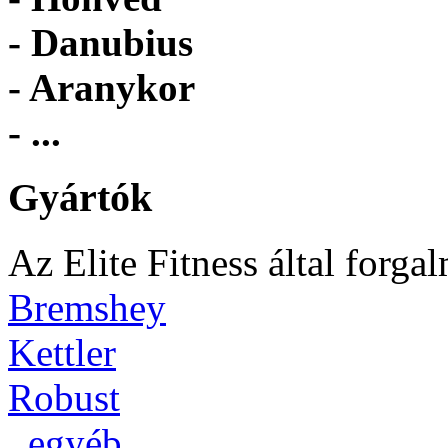
- Danubius
- Aranykor
- ...
Gyártók
Az Elite Fitness által forga
Bremshey
Kettler
Robust
_egyéb