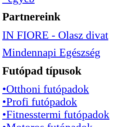
Partnereink
IN FIORE - Olasz divat
Mindennapi Egészség
Futópad típusok
•Otthoni futópadok
•Profi futópadok
•Fitnesstermi futópadok