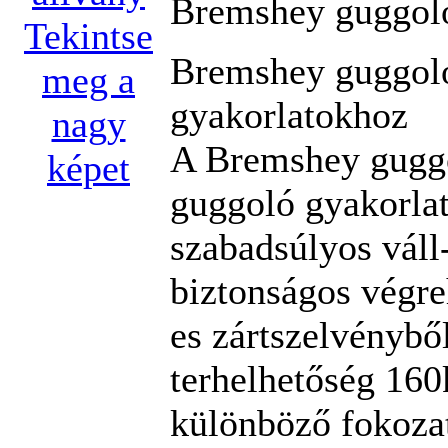
Bremshey guggoló
Tekintse
Bremshey guggoló
meg a
gyakorlatokhoz
nagy
A Bremshey guggo
képet
guggoló gyakorlat
szabadsúlyos váll
biztonságos végre
es zártszelvénybő
terhelhetőség 160
különböző fokozat