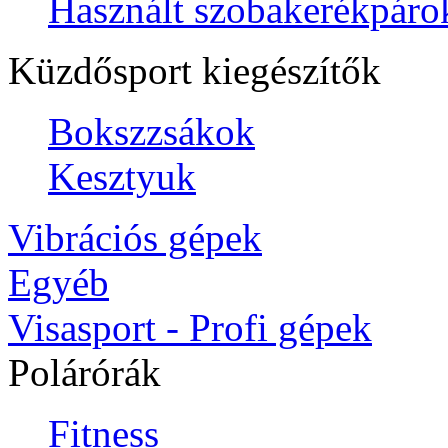
Használt szobakerékpáro
Küzdősport kiegészítők
Bokszzsákok
Kesztyuk
Vibrációs gépek
Egyéb
Visasport - Profi gépek
Polárórák
Fitness