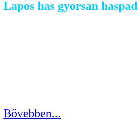
Lapos has gyorsan haspad 
A has az egyik legkényesebb
testünkön. Ezért ha picit e
mozgáshiány tekintetében és
gyarapodni. Ha változtatni s
strandolás közben nem szer
kínosan érezni a haspad biz
Bővebben...