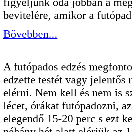
figyeljünk oda jobban a me
bevitelére, amikor a futópa
Bővebben...
A futópados edzés megfontol
edzette testét vagy jelentős
elérni. Nem kell és nem is 
lécet, órákat futópadozni, a
elegendő 15-20 perc s ezt k
néhány hét alatt elérjük az 1