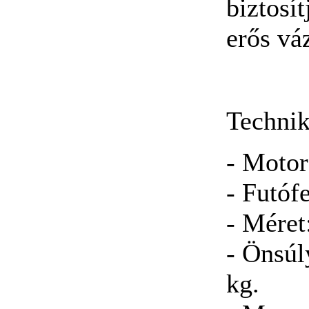
biztosí
erős vá
Technik
- Motor
- Futóf
- Méret
- Önsúl
kg.