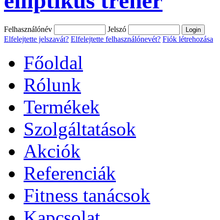
elliptikus tréner
Felhasználónév
Jelszó
Elfelejtette jelszavát?
Elfelejtette felhasználónevét?
Fiók létrehozása
Főoldal
Rólunk
Termékek
Szolgáltatások
Akciók
Referenciák
Fitness tanácsok
Kapcsolat