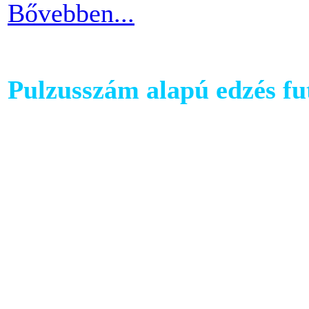
Bővebben...
Pulzusszám alapú edzés f
A futópadok világában szám
található, melyet követhetü
kondiba kerüljünk. A rendsz
ezért jó ha heti 3-4 alkalom
pulzusszám alapú edzésmóds
futni vágyók körében.