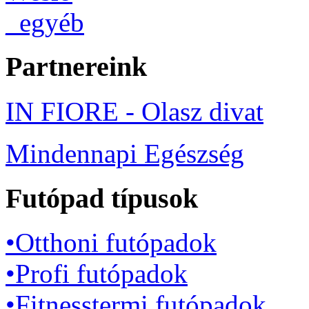
_egyéb
Partnereink
IN FIORE - Olasz divat
Mindennapi Egészség
Futópad típusok
•Otthoni futópadok
•Profi futópadok
•Fitnesstermi futópadok