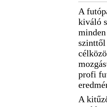
A futóp
kiváló 
minden 
szinttől
célközö
mozgást
profi f
eredmén
A kitűzö