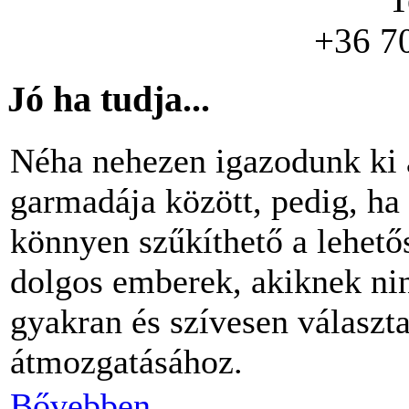
+36 7
Jó ha tudja...
Néha nehezen igazodunk ki 
garmadája között, pedig, ha 
könnyen szűkíthető a lehető
dolgos emberek, akiknek nin
gyakran és szívesen választ
átmozgatásához.
Bővebben...