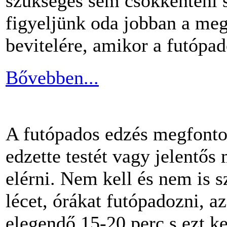
szükséges sem csökkenteni s
figyeljünk oda jobban a me
bevitelére, amikor a futópa
Bővebben...
A futópados edzés megfontol
edzette testét vagy jelentős
elérni. Nem kell és nem is 
lécet, órákat futópadozni, a
elegendő 15-20 perc s ezt k