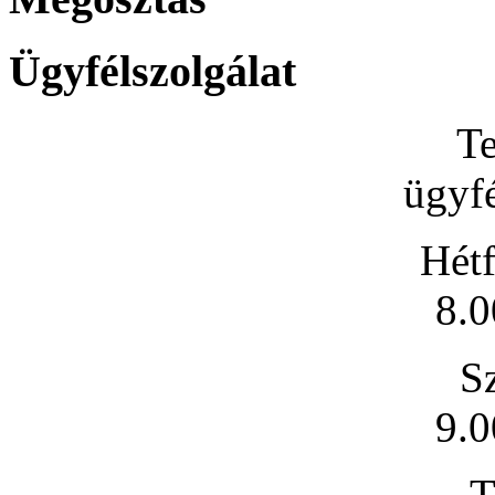
Ügyfélszolgálat
Te
ügyfé
Hétf
8.0
S
9.0
T