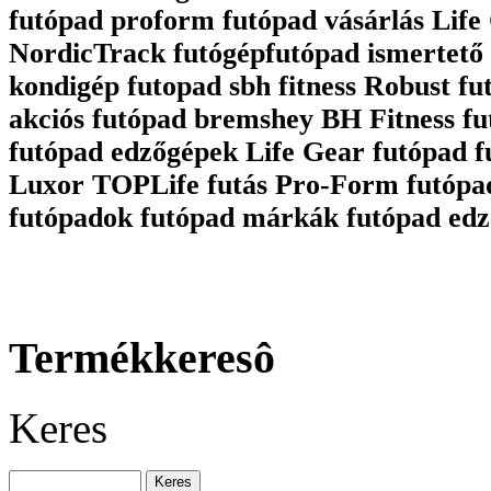
futópad proform futópad vásárlás Life 
NordicTrack futógépfutópad ismertető 
kondigép futopad sbh fitness Robust fu
akciós futópad bremshey BH Fitness fu
futópad edzőgépek Life Gear futópad 
Luxor TOPLife futás Pro-Form futópa
futópadok futópad márkák futópad edz
Termékkeresô
Keres