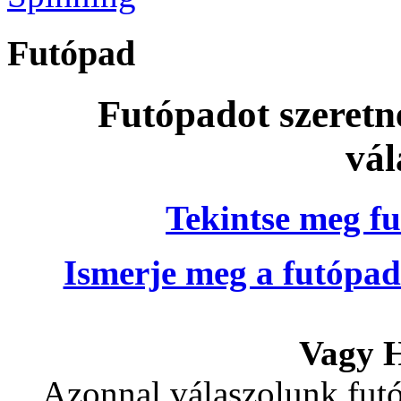
Futópad
Futópadot szeretn
vál
Tekintse meg fu
Ismerje meg a futópad
Vagy H
Azonnal válaszolunk futó