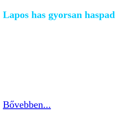
Lapos has gyorsan haspad 
A has az egyik legkényesebb
testünkön. Ezért ha picit e
mozgáshiány tekintetében és
gyarapodni. Ha változtatni s
strandolás közben nem szer
kínosan érezni a haspad biz
Bővebben...