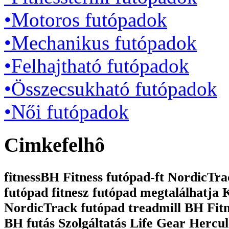
•Motoros futópadok
•Mechanikus futópadok
•Felhajtható futópadok
•Összecsukható futópadok
•Női futópadok
Cimkefelhô
fitnessBH Fitness futópad-ft NordicTrac
futópad fitnesz futópad megtalálhatja
NordicTrack futópad treadmill BH Fit
BH futás Szolgáltatás Life Gear Hercul