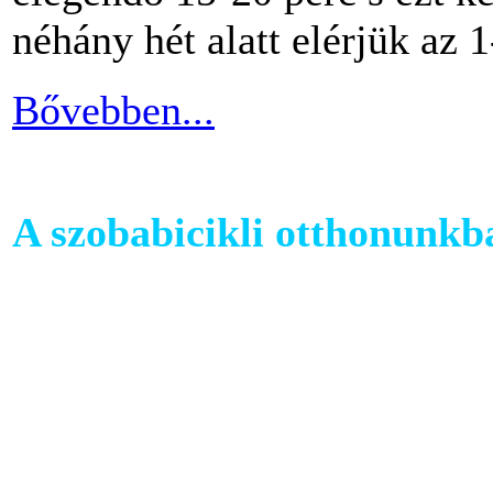
néhány hét alatt elérjük az 1
Bővebben...
A szobabicikli otthonunkb
Egy szobakerékpár beszerzés
hogy hova fogjuk helyezni 
cikkünkben jótanácsokkal lát
kapcsolatban.