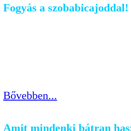
Fogyás a szobabicajoddal!
Ahhoz, hogy komoly és meg
szobabicajoddal elérni érde
Ha kezdő vagy a szobakerékp
ötlettel máris enyhíteni tu
időszakain.
Bővebben...
Amit mindenki bátran hasz