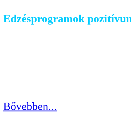
Edzésprogramok pozitívu
Futópados edzéseid során bi
computerében található edz
az edzés sikeres és töretle
programnál leragadni, hane
idővel.
Bővebben...