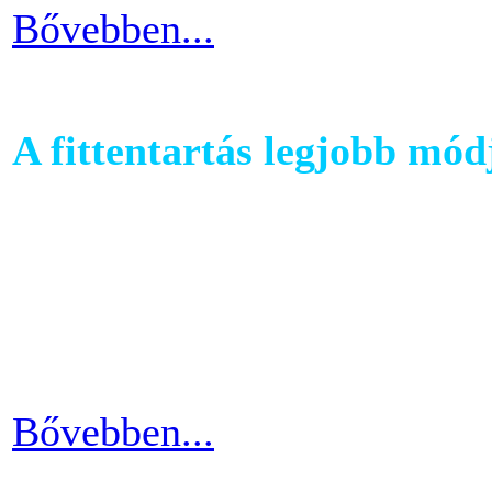
Bővebben...
A fittentartás legjobb mód
A kutatások és felmérések e
evezés a második legizzaszt
testépítésnek. A fizikai ter
eredményes és látványos is
Bővebben...