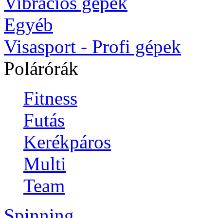
Vibrációs gépek
Egyéb
Visasport - Profi gépek
Polárórák
Fitness
Futás
Kerékpáros
Multi
Team
Spinning