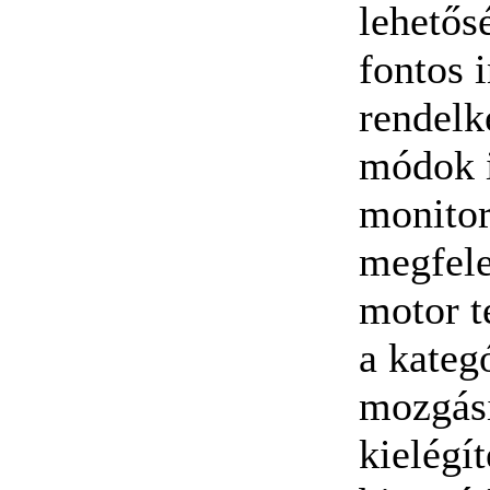
lehetős
fontos 
rendelk
módok i
monitor
megfele
motor t
a kateg
mozgási
kielégí