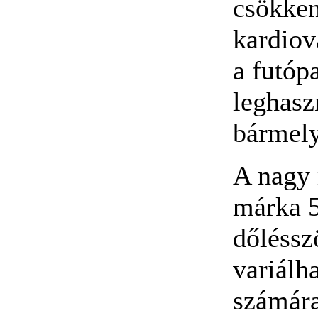
csökken
kardiov
a futóp
leghasz
bármely
A nagy 
márka 5
dőléssz
variálh
számára