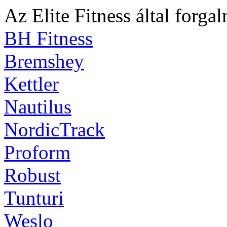
Az Elite Fitness által forga
BH Fitness
Bremshey
Kettler
Nautilus
NordicTrack
Proform
Robust
Tunturi
Weslo