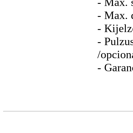
- Max. 
- Max. 
- Kijel
- Pulzu
/opcioná
- Garanc